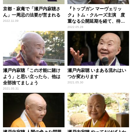
京都・寂庵で「瀬戸内寂聴さ
『トップガン マーヴェリッ
ん」一周忌の法要が営まれる
ク』トム・クルーズ主演 度
重なる公開延期を経て、待望
2022.11.09
のスクリーンへ
2022.05.28
瀬戸内寂聴「この才能に賭け
瀬戸内寂聴 いまある流れはい
よう」と思い立ったら、他は
つか変わります
全部捨てましょう
2021.05.30
2021.05.31
瀬戸内寂聴 人間の色々な問題
瀬戸内寂聴 やっておけばよか