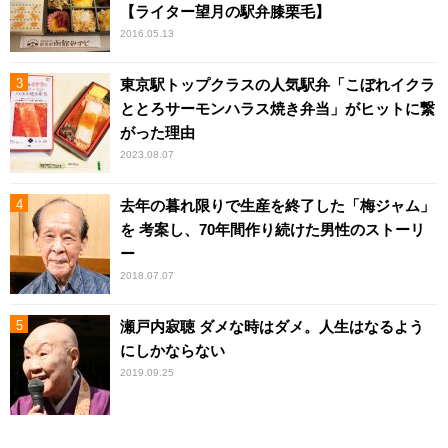
【ライター望月の駅弁膝栗毛】
2016.05.13
東京駅トップクラスの人気駅弁「こぼれイクラ
ととろサーモンハラス焼き弁当」がヒットに繋
がった理由
2023.08.07
去年の暮れ限りで生産を終了した「梅ジャム」
を 考案し、70年間作り続けた男性のストーリ
ー
2018.07.07
瀬戸内寂聴 ダメな時はダメ。人生はなるよう
にしかならない
2019.09.25