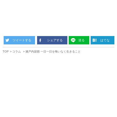
ツイートする
シェアする
送る
はてな
TOP
コラム
瀬戸内寂聴 一日一日を悔いなく生きること