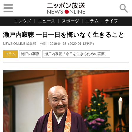
エンタメ
ニュース
スポーツ
コラム
ライフ
瀬戸内寂聴 一日一日を悔いなく生きること
NEWS ONLINE 編集部
公開：
2019-04-15
（
2020-01-12
更新）
コラム
瀬戸内寂聴
瀬戸内寂聴「今日を生きるための言葉」