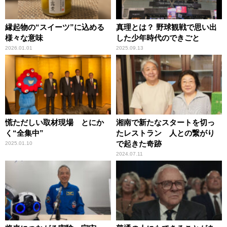
縁起物の“スイーツ”に込める
真理とは？ 野球観戦で思い出
様々な意味
した少年時代のできごと
2026.01.01
2025.09.13
慌ただしい取材現場 とにか
湘南で新たなスタートを切っ
く“全集中”
たレストラン 人との繋がり
で起きた奇跡
2025.01.10
2024.07.11