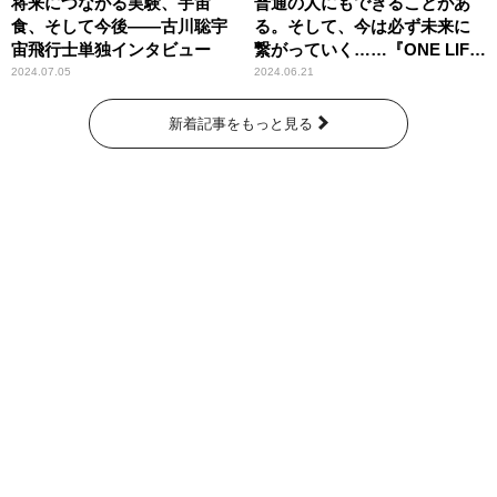
将来につながる実験、宇宙
普通の人にもできることがあ
食、そして今後――古川聡宇
る。そして、今は必ず未来に
宙飛行士単独インタビュー
繋がっていく……『ONE LIFE
奇跡が繋いだ6000の命』
2024.07.05
2024.06.21
新着記事をもっと見る