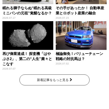
眠れる獅子ならぬ“眠れる高級
その手があったか！ 自動車産
ミニバンの元祖”覚醒なるか？
業とロボット産業の融合
2026.07.17
2026.07.15
再び偉業達成！ 探査機「はや
極論御免！バリューチェーン
ぶさ2」、第二の“人生”粛々と
戦略の対抗馬は？
こなす
2026.07.02
2026.07.07
新着記事をもっと見る