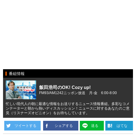
番組情報
飯田浩司のOK! Cozy up!
FM93/AM1242ニッポン放送 月-金 6:00-8:00
忙しい現代人の朝に最適な情報をお送りするニュース情報番組。多彩なコメ
ンテーターと朝から熱いディスカッション！ニュースに対するあなたのご意
見（リスナーズオピニオン）をお待ちしています。
ツイートする
シェアする
送る
はてな