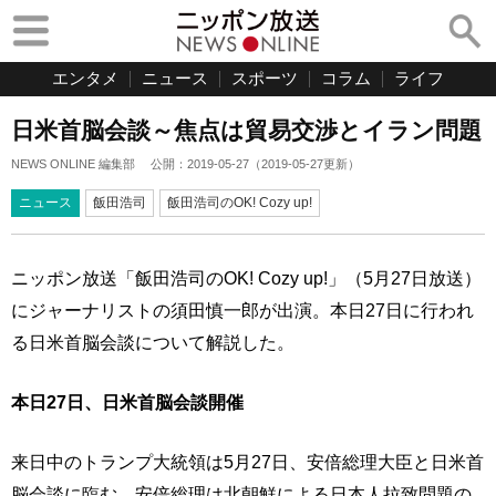
エンタメ
ニュース
スポーツ
コラム
ライフ
日米首脳会談～焦点は貿易交渉とイラン問題
NEWS ONLINE 編集部
公開：
2019-05-27
（
2019-05-27
更新）
ニュース
飯田浩司
飯田浩司のOK! Cozy up!
ニッポン放送「飯田浩司のOK! Cozy up!」（5月27日放送）
にジャーナリストの須田慎一郎が出演。本日27日に行われ
る日米首脳会談について解説した。
本日27日、日米首脳会談開催
来日中のトランプ大統領は5月27日、安倍総理大臣と日米首
脳会談に臨む。安倍総理は北朝鮮による日本人拉致問題の