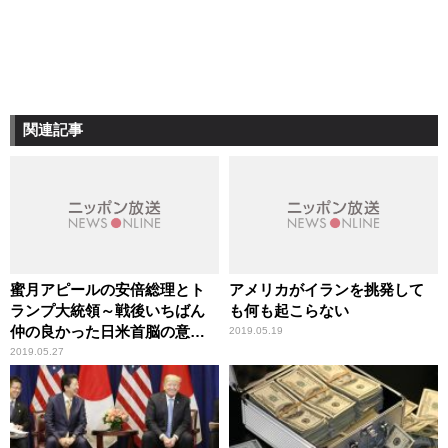
関連記事
蜜月アピールの安倍総理とト
アメリカがイランを挑発して
ランプ大統領～戦後いちばん
も何も起こらない
仲の良かった日米首脳の意外
2019.05.19
な組み合わせは
2019.05.27