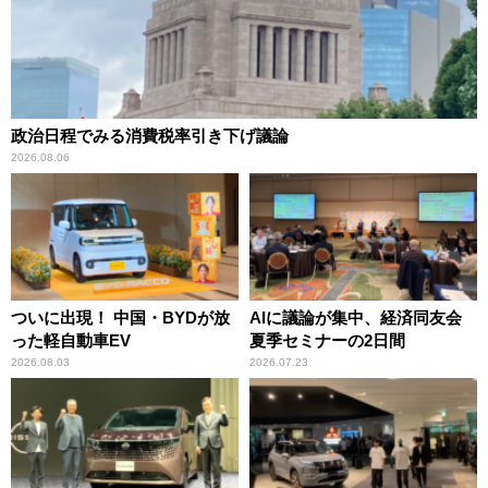
政治日程でみる消費税率引き下げ議論
2026.08.06
ついに出現！ 中国・BYDが放
AIに議論が集中、経済同友会
った軽自動車EV
夏季セミナーの2日間
2026.08.03
2026.07.23