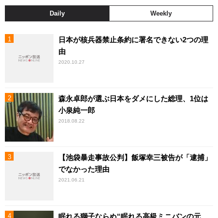
Daily
Weekly
日本が核兵器禁止条約に署名できない2つの理
由
2020.10.27
森永卓郎が選ぶ日本をダメにした総理、1位は
小泉純一郎
2018.08.22
【池袋暴走事故公判】飯塚幸三被告が「逮捕」
でなかった理由
2021.06.21
眠れる獅子ならぬ“眠れる高級ミニバンの元