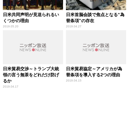
日米共同声明が見送られるい
日米首脳会談で焦点となる“為
くつかの理由
替条項”の存在
2019.05.20
2019.04.27
日米貿易交渉～トランプ大統
日米貿易協定～アメリカが為
領の言う無茶をどれだけ防げ
替条項を導入する2つの理由
るか
2019.04.15
2019.04.17