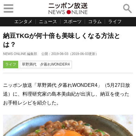
エンタメ
ニュース
スポーツ
コラム
ライフ
納豆TKGが何十倍も美味しくなる方法と
は？
NEWS ONLINE 編集部
公開：
2019-06-03
（
2019-06-03
更新）
ライフ
草野満代 夕暮れWONDER4
ニッポン放送「草野満代 夕暮れWONDER4」（5月27日放
送）に、料理研究家の島本美由紀が出演し、納豆を使った
お手軽レシピを紹介した。