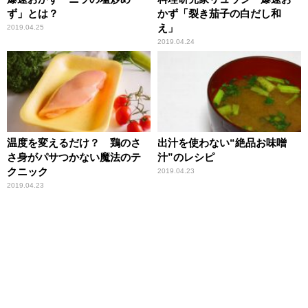
ず」とは？
かず「裂き茄子の白だし和
え」
2019.04.25
2019.04.24
温度を変えるだけ？ 鶏のさ
出汁を使わない“絶品お味噌
さ身がパサつかない魔法のテ
汁”のレシピ
クニック
2019.04.23
2019.04.23