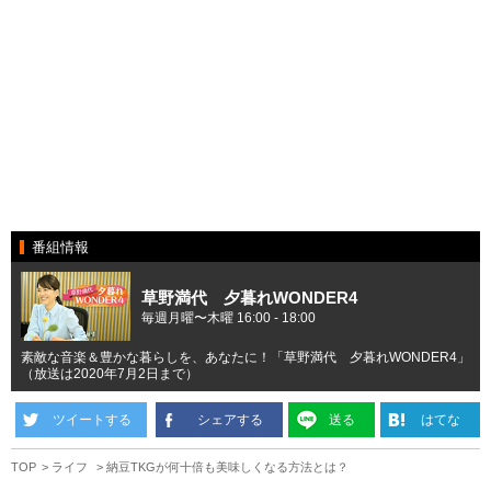
番組情報
草野満代 夕暮れWONDER4
毎週月曜〜木曜 16:00 - 18:00
素敵な音楽＆豊かな暮らしを、あなたに！「草野満代 夕暮れWONDER4」
（放送は2020年7月2日まで）
ツイートする
シェアする
送る
はてな
TOP
ライフ
納豆TKGが何十倍も美味しくなる方法とは？