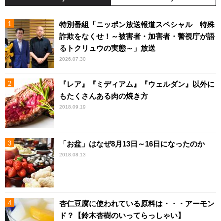
特別番組「ニッポン放送報道スペシャル 特殊
詐欺をなくせ！～被害者・加害者・警視庁が語
るトクリュウの実態～」放送
2026.07.30
『レア』『ミディアム』『ウェルダン』以外に
もたくさんある肉の焼き方
2018.09.19
「お盆」はなぜ8月13日～16日になったのか
2018.08.13
杏仁豆腐に使われている原料は・・・アーモン
ド？【鈴木杏樹のいってらっしゃい】