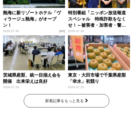
熱海に新リゾートホテル「ヴ
特別番組「ニッポン放送報道
ィラージュ熱海」がオープ
スペシャル 特殊詐欺をなく
ン！
せ！～被害者・加害者・警視
庁が語るトクリュウの実態
2026.07.30
AD
2026.07.30
～」放送
茨城県産梨、統一目揃え会を
東京・大田市場で千葉県産梨
開催 出来栄えは良好
「幸水」初競り
2026.07.29
2026.07.25
新着記事をもっと見る