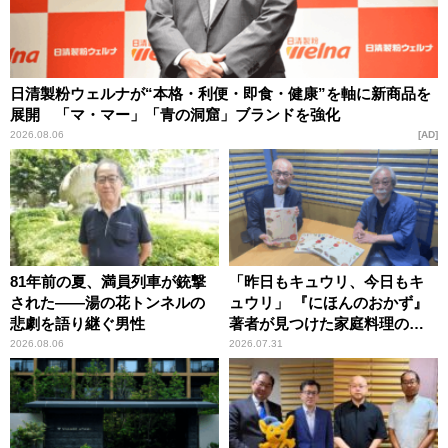
日清製粉ウェルナが“本格・利便・即食・健康”を軸に新商品を
展開 「マ・マー」「青の洞窟」ブランドを強化
2026.08.06
AD
81年前の夏、満員列車が銃撃
「昨日もキュウリ、今日もキ
された――湯の花トンネルの
ュウリ」 『にほんのおかず』
悲劇を語り継ぐ男性
著者が見つけた家庭料理の知
恵
2026.08.06
2026.07.31