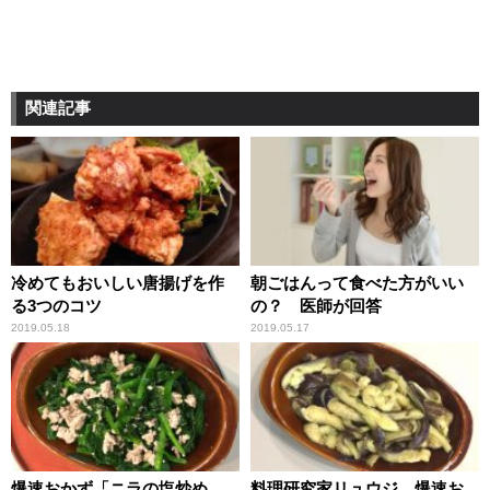
関連記事
冷めてもおいしい唐揚げを作
朝ごはんって食べた方がいい
る3つのコツ
の？ 医師が回答
2019.05.18
2019.05.17
爆速おかず「ニラの塩炒め
料理研究家リュウジ 爆速お