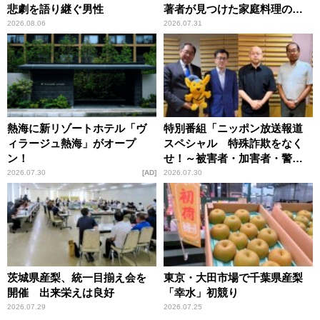
悲劇を語り継ぐ男性
著者が見つけた家庭料理の知
恵
2026.08.06
2026.07.31
熱海に新リゾートホテル「ヴ
特別番組「ニッポン放送報道
ィラージュ熱海」がオープ
スペシャル 特殊詐欺をなく
ン！
せ！～被害者・加害者・警視
庁が語るトクリュウの実態
2026.07.30
AD
2026.07.30
～」放送
茨城県産梨、統一目揃え会を
東京・大田市場で千葉県産梨
開催 出来栄えは良好
「幸水」初競り
2026.07.29
2026.07.25