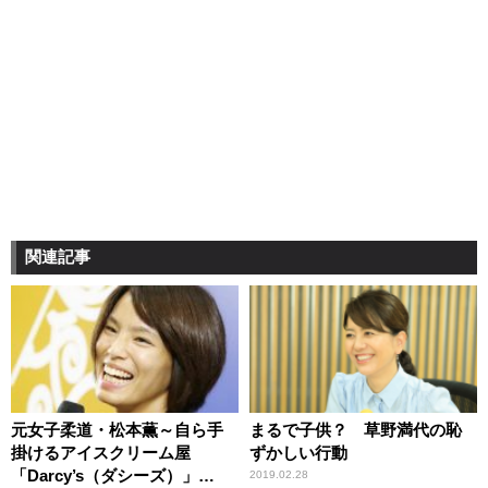
関連記事
元女子柔道・松本薫～自ら手
まるで子供？ 草野満代の恥
掛けるアイスクリーム屋
ずかしい行動
「Darcy’s（ダシーズ）」
2019.02.28