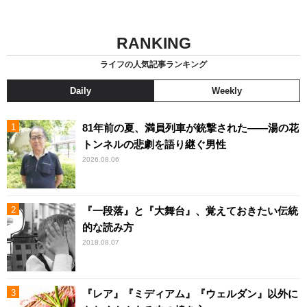
RANKING
ライフの人気記事ランキング
Daily
Weekly
81年前の夏、満員列車が銃撃された――湯の花
トンネルの悲劇を語り継ぐ男性
2026.08.06
『一段落』と『大舞台』、覚えておきたい伝統
的な読み方
2018.08.07
『レア』『ミディアム』『ウェルダン』以外に