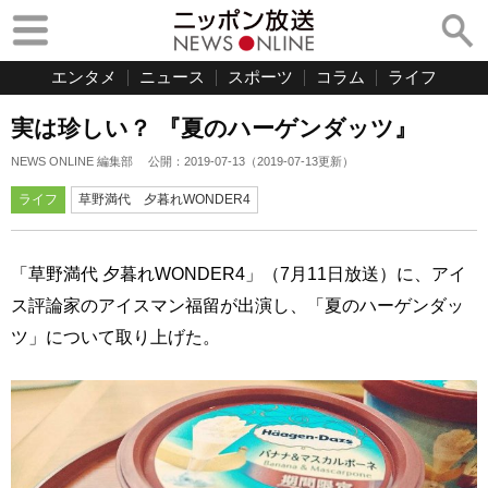
エンタメ
ニュース
スポーツ
コラム
ライフ
実は珍しい？ 『夏のハーゲンダッツ』
NEWS ONLINE 編集部
公開：
2019-07-13
（
2019-07-13
更新）
ライフ
草野満代 夕暮れWONDER4
「草野満代 夕暮れWONDER4」（7月11日放送）に、アイ
ス評論家のアイスマン福留が出演し、「夏のハーゲンダッ
ツ」について取り上げた。