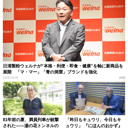
日清製粉ウェルナが“本格・利便・即食・健康”を軸に新商品を
展開 「マ・マー」「青の洞窟」ブランドを強化
2026.08.06
AD
81年前の夏、満員列車が銃撃
「昨日もキュウリ、今日もキ
された――湯の花トンネルの
ュウリ」 『にほんのおかず』