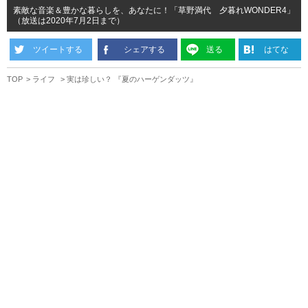
素敵な音楽＆豊かな暮らしを、あなたに！「草野満代 夕暮れWONDER4」
（放送は2020年7月2日まで）
ツイートする
シェアする
送る
はてな
TOP
ライフ
実は珍しい？ 『夏のハーゲンダッツ』