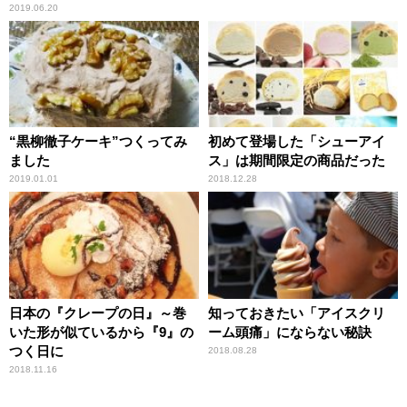
の“罪悪感のないアイスクリー
2019.06.20
ム”とは
“黒柳徹子ケーキ”つくってみ
初めて登場した「シューアイ
ました
ス」は期間限定の商品だった
2019.01.01
2018.12.28
日本の『クレープの日』～巻
知っておきたい「アイスクリ
いた形が似ているから『9』の
ーム頭痛」にならない秘訣
つく日に
2018.08.28
2018.11.16