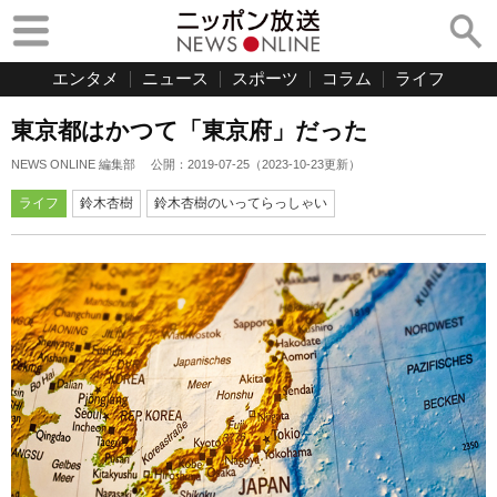
エンタメ
ニュース
スポーツ
コラム
ライフ
東京都はかつて「東京府」だった
NEWS ONLINE 編集部
公開：
2019-07-25
（
2023-10-23
更新）
ライフ
鈴木杏樹
鈴木杏樹のいってらっしゃい