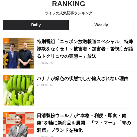
RANKING
ライフの人気記事ランキング
Daily
Weekly
特別番組「ニッポン放送報道スペシャル 特殊
詐欺をなくせ！～被害者・加害者・警視庁が語
るトクリュウの実態～」放送
2026.07.30
バナナが緑色の状態でしか輸入されない理由
2019.08.16
日清製粉ウェルナが“本格・利便・即食・健
康”を軸に新商品を展開 「マ・マー」「青の
洞窟」ブランドを強化
2026.08.06