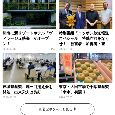
熱海に新リゾートホテル「ヴ
特別番組「ニッポン放送報道
ィラージュ熱海」がオープ
スペシャル 特殊詐欺をなく
ン！
せ！～被害者・加害者・警視
庁が語るトクリュウの実態
2026.07.30
AD
2026.07.30
～」放送
茨城県産梨、統一目揃え会を
東京・大田市場で千葉県産梨
開催 出来栄えは良好
「幸水」初競り
2026.07.29
2026.07.25
新着記事をもっと見る