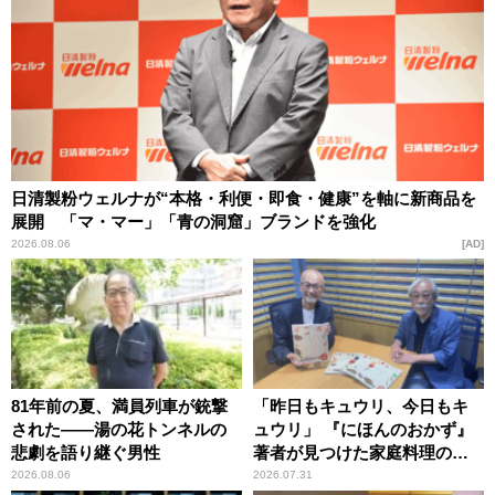
日清製粉ウェルナが“本格・利便・即食・健康”を軸に新商品を
展開 「マ・マー」「青の洞窟」ブランドを強化
2026.08.06
AD
81年前の夏、満員列車が銃撃
「昨日もキュウリ、今日もキ
された――湯の花トンネルの
ュウリ」 『にほんのおかず』
悲劇を語り継ぐ男性
著者が見つけた家庭料理の知
恵
2026.08.06
2026.07.31