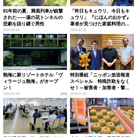
81年前の夏、満員列車が銃撃
「昨日もキュウリ、今日もキ
された――湯の花トンネルの
ュウリ」 『にほんのおかず』
悲劇を語り継ぐ男性
著者が見つけた家庭料理の知
恵
2026.08.06
2026.07.31
熱海に新リゾートホテル「ヴ
特別番組「ニッポン放送報道
ィラージュ熱海」がオープ
スペシャル 特殊詐欺をなく
ン！
せ！～被害者・加害者・警視
庁が語るトクリュウの実態
2026.07.30
AD
2026.07.30
～」放送