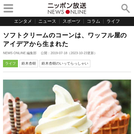
エンタメ
ニュース
スポーツ
コラム
ライフ
ソフトクリームのコーンは、ワッフル屋の
アイデアから生まれた
NEWS ONLINE 編集部
公開：
2019-07-18
（
2023-10-23
更新）
ライフ
鈴木杏樹
鈴木杏樹のいってらっしゃい