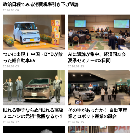
政治日程でみる消費税率引き下げ議論
2026.08.06
ついに出現！ 中国・BYDが放
AIに議論が集中、経済同友会
った軽自動車EV
夏季セミナーの2日間
2026.08.03
2026.07.23
眠れる獅子ならぬ“眠れる高級
その手があったか！ 自動車産
ミニバンの元祖”覚醒なるか？
業とロボット産業の融合
2026.07.17
2026.07.15