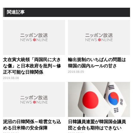
関連記事
文在寅大統領「両国民に大き
輸出規制のいちばんの問題は
な傷」と日本政府を批判～修
韓国の国内ルールの甘さ
正不可能な日韓関係
2019.08.05
2019.08.06
泥沼の日韓関係～暗雲立ち込
日韓議員連盟が韓国国会議員
める日米韓の安全保障
団と会合も期待はできない