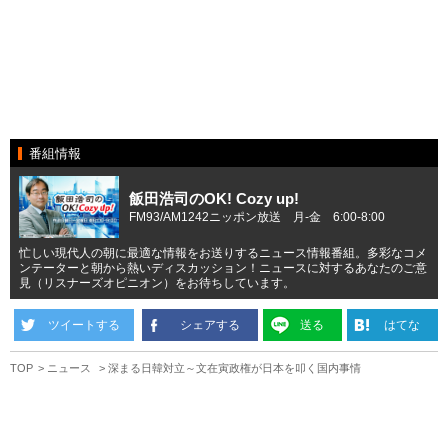
番組情報
飯田浩司のOK! Cozy up!
FM93/AM1242ニッポン放送 月-金 6:00-8:00
忙しい現代人の朝に最適な情報をお送りするニュース情報番組。多彩なコメ
ンテーターと朝から熱いディスカッション！ニュースに対するあなたのご意
見（リスナーズオピニオン）をお待ちしています。
ツイートする
シェアする
送る
はてな
TOP
ニュース
深まる日韓対立～文在寅政権が日本を叩く国内事情