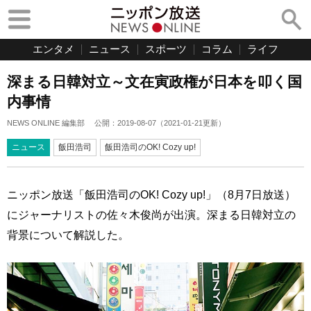
エンタメ
ニュース
スポーツ
コラム
ライフ
深まる日韓対立～文在寅政権が日本を叩く国
内事情
NEWS ONLINE 編集部
公開：
2019-08-07
（
2021-01-21
更新）
ニュース
飯田浩司
飯田浩司のOK! Cozy up!
ニッポン放送「飯田浩司のOK! Cozy up!」（8月7日放送）
にジャーナリストの佐々木俊尚が出演。深まる日韓対立の
背景について解説した。