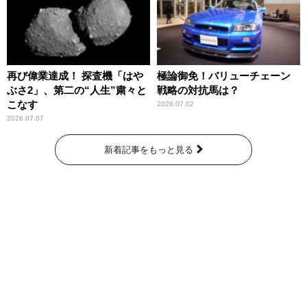
再び偉業達成！ 探査機「はや
極論御免！バリューチェーン
ぶさ2」、第二の“人生”粛々と
戦略の対抗馬は？
こなす
2026.07.02
2026.07.07
新着記事をもっと見る