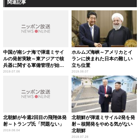
関連記事
中国が南シナ海で弾道ミサイ
ホルムズ海峡～アメリカとイ
ルの発射実験～東アジアで核
ランに挟まれた日本の難しい
兵器に関する軍備管理が始ま
立ち位置
る
2019.07.06
2019.08.07
北朝鮮が今週2回目の飛翔体発
北朝鮮が弾道ミサイル2発を発
射～トランプ氏「問題ない」
射～核開発をやめる気がない
北朝鮮
2019.08.04
2019.07.28