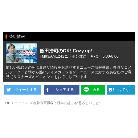
番組情報
飯田浩司のOK! Cozy up!
FM93/AM1242ニッポン放送 月-金 6:00-8:00
忙しい現代人の朝に最適な情報をお送りするニュース情報番組。多彩なコメ
ンテーターと朝から熱いディスカッション！ニュースに対するあなたのご意
見（リスナーズオピニオン）をお待ちしています。
ツイートする
シェアする
送る
はてな
TOP
ニュース
在韓米軍撤収で日本に起こる“恐ろしいこと”