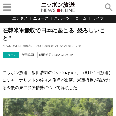
エンタメ
ニュース
スポーツ
コラム
ライフ
在韓米軍撤収で日本に起こる“恐ろしいこ
と”
NEWS ONLINE 編集部
公開：
2019-08-21
（
2021-01-21
更新）
ニュース
飯田浩司
飯田浩司のOK! Cozy up!
ニッポン放送「飯田浩司のOK! Cozy up!」（8月21日放送）
にジャーナリストの佐々木俊尚が出演。米軍撤退が囁かれ
る今後の東アジア情勢について解説した。