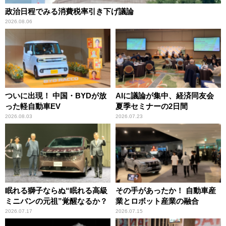
政治日程でみる消費税率引き下げ議論
2026.08.06
ついに出現！ 中国・BYDが放
AIに議論が集中、経済同友会
った軽自動車EV
夏季セミナーの2日間
2026.08.03
2026.07.23
眠れる獅子ならぬ“眠れる高級
その手があったか！ 自動車産
ミニバンの元祖”覚醒なるか？
業とロボット産業の融合
2026.07.17
2026.07.15