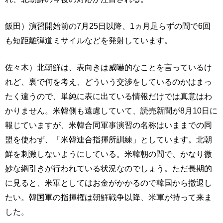
飯田）演習開始前の7月25日以降、1ヵ月足らずの間で6回
も短距離弾道ミサイルなどを発射しています。
佐々木）北朝鮮は、表向きは威嚇的なことを言っているけ
れど、裏で何を考え、どういう交渉をしているのかはまっ
たく違うので、単純に表に出ている情報だけでは真意はわ
かりません。米韓側も遠慮していて、読売新聞が8月10日に
報じていますが、米韓合同軍事演習の名称はいままでの同
盟を使わず、「米韓連合指揮所訓練」としています。北朝
鮮を刺激しないようにしている。米韓朝の間で、かなり微
妙な綱引きが行われている状況なのでしょう。ただ長期的
に見ると、米軍としてはお金がかかるので韓国から撤退し
たい。韓国軍の指揮権は朝鮮戦争以降、米軍が持って来ま
した。