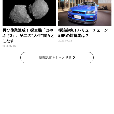
再び偉業達成！ 探査機「はや
極論御免！バリューチェーン
ぶさ2」、第二の“人生”粛々と
戦略の対抗馬は？
こなす
2026.07.02
2026.07.07
新着記事をもっと見る