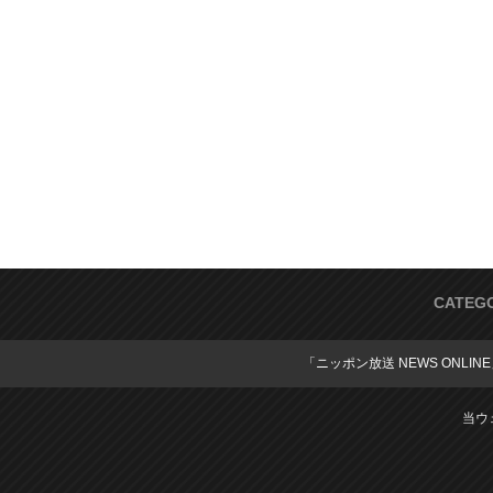
CATEG
「ニッポン放送 NEWS ONLIN
当ウ