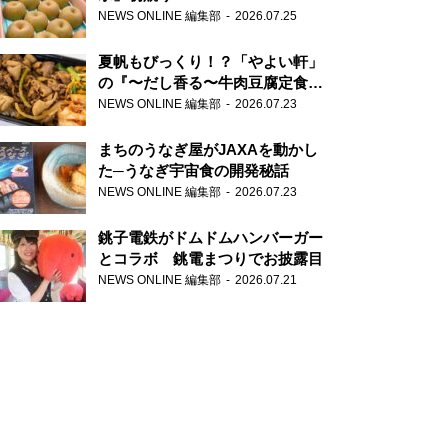
NEWS ONLINE 編集部
2026.07.25
夏帆もびっくり！？「やよい軒」
の『〜だし香る〜牛肉豆腐定食』
が香り高すぎる
NEWS ONLINE 編集部
2026.07.23
まちのうなぎ屋がJAXAを動かし
た─うなぎ宇宙食の開発秘話
NEWS ONLINE 編集部
2026.07.23
銚子電鉄がドムドムハンバーガー
とコラボ 銚電まつりでお披露目
NEWS ONLINE 編集部
2026.07.21