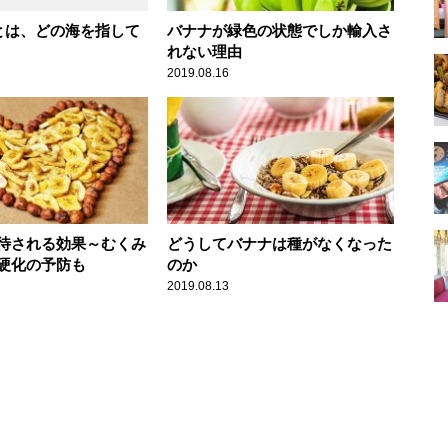
”とは、どの海を指して
バナナが緑色の状態でしか輸入さ
れない理由
2019.08.16
待される効果～むくみ
どうしてバナナは種がなくなった
硬化の予防も
のか
2019.08.13