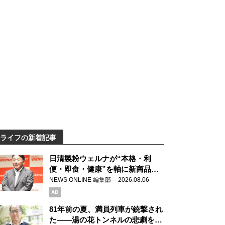
ライフの新着記事
日清製粉ウェルナが“本格・利
便・即食・健康”を軸に新商品を
展開 「マ・マー」「青の洞窟」
NEWS ONLINE 編集部
2026.08.06
ブランドを強化
AD
81年前の夏、満員列車が銃撃され
た――湯の花トンネルの悲劇を語