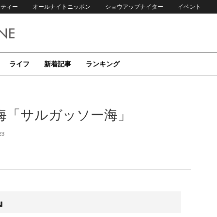
リティー
オールナイトニッポン
ショウアップナイター
イベント
ライフ
新着記事
ランキング
海「サルガッソー海」
23
』