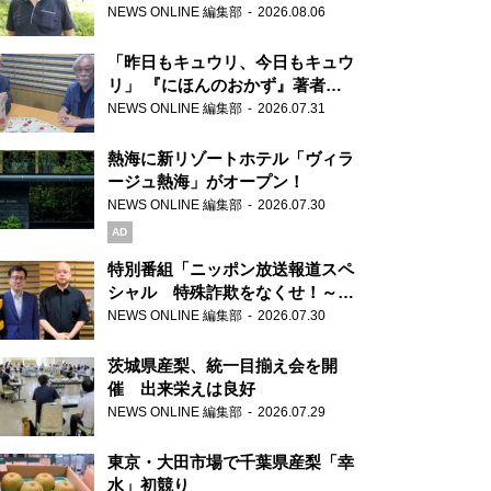
り継ぐ男性
NEWS ONLINE 編集部
2026.08.06
「昨日もキュウリ、今日もキュウ
リ」 『にほんのおかず』著者が
見つけた家庭料理の知恵
NEWS ONLINE 編集部
2026.07.31
熱海に新リゾートホテル「ヴィラ
ージュ熱海」がオープン！
NEWS ONLINE 編集部
2026.07.30
AD
特別番組「ニッポン放送報道スペ
シャル 特殊詐欺をなくせ！～被
害者・加害者・警視庁が語るトク
NEWS ONLINE 編集部
2026.07.30
リュウの実態～」放送
茨城県産梨、統一目揃え会を開
催 出来栄えは良好
NEWS ONLINE 編集部
2026.07.29
東京・大田市場で千葉県産梨「幸
水」初競り