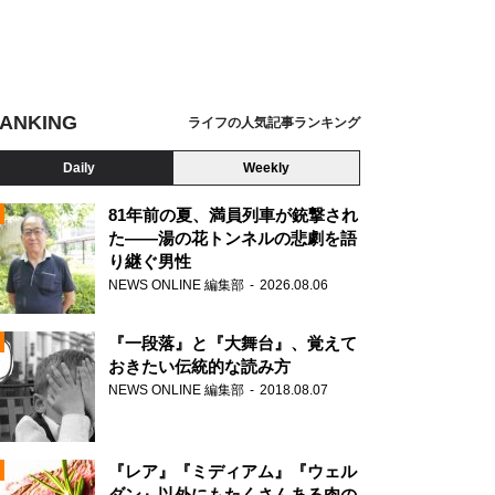
ANKING
ライフの人気記事ランキング
Daily
Weekly
81年前の夏、満員列車が銃撃され
た――湯の花トンネルの悲劇を語
り継ぐ男性
N
NEWS ONLINE 編集部
2026.08.06
AD
『一段落』と『大舞台』、覚えて
おきたい伝統的な読み方
NEWS ONLINE 編集部
2018.08.07
N
『レア』『ミディアム』『ウェル
ダン』以外にもたくさんある肉の