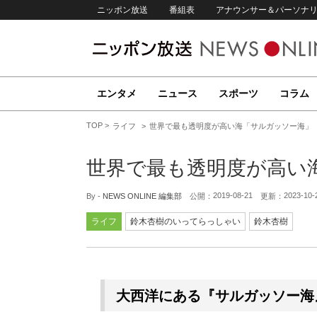
ニッポン放送
番組表
アナウンサー＆パーソナ
エンタメ
ニュース
スポーツ
コラム
TOP
ライフ
世界で最も透明度が高い海「サルガッソー海」
世界で最も透明度が高い
2019-08-21
2023-10-
By -
NEWS ONLINE 編集部
公開：
更新：
ライフ
鈴木杏樹のいってらっしゃい
鈴木杏樹
大西洋にある『サルガッソー海