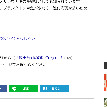
メリカウナギの産卵場としても知られています。
、プランクトンや魚が少なく、逆に海藻が多いため
樹のいってらっしゃい
:37から（「
飯田浩司のOK! Cozy up！
」内）
ムページでお確かめください。