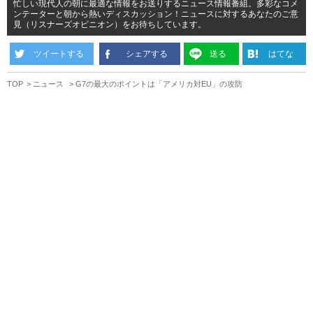
忙しい現代人の朝に最適な情報をお送りするニュース情報番組。多彩なコメ
ンテーターと朝から熱いディスカッション！ニュースに対するあなたのご意
見（リスナーズオピニオン）をお待ちしています。
ツイートする
シェアする
送る
はてな
TOP
ニュース
G7の最大のポイントは「アメリカ対EU」の攻防