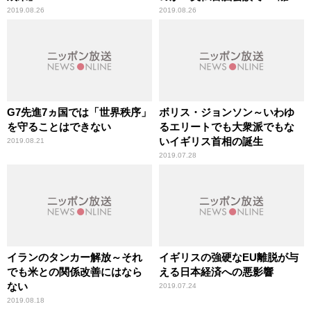
問題かけひき
2019.08.26
2019.08.26
G7先進7ヵ国では「世界秩序」
ボリス・ジョンソン～いわゆ
を守ることはできない
るエリートでも大衆派でもな
いイギリス首相の誕生
2019.08.21
2019.07.28
イランのタンカー解放～それ
イギリスの強硬なEU離脱が与
でも米との関係改善にはなら
える日本経済への悪影響
ない
2019.07.24
2019.08.18