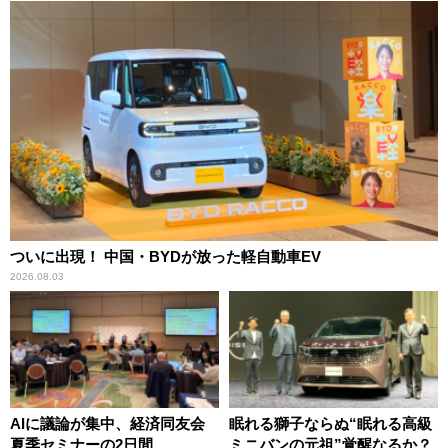
ついに出現！ 中国・BYDが放った軽自動車EV
2026.08.03
AIに議論が集中、経済同友会
眠れる獅子ならぬ“眠れる高級
夏季セミナーの2日間
ミニバンの元祖”覚醒なるか？