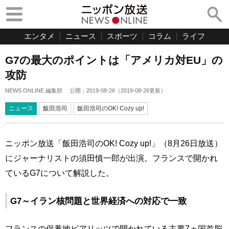
エンタメ
ニュース
スポーツ
コラム
ライフ
G7の最大のポイントは「アメリカ対EU」の
攻防
NEWS ONLINE 編集部
公開：
2019-08-26
（
2019-08-26
更新）
ニュース
飯田浩司
飯田浩司のOK! Cozy up!
ニッポン放送「飯田浩司のOK! Cozy up!」（8月26日放送）
にジャーナリストの須田慎一郎が出演。フランスで開かれ
ているG7について解説した。
G7～イラン核問題と世界経済への対応で一致
フランスの保養地ビアリッツで開かれている主要7ヵ国首脳