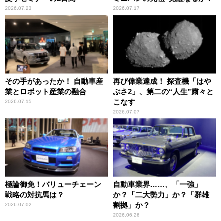
2026.07.23
2026.07.17
その手があったか！ 自動車産
再び偉業達成！ 探査機「はや
業とロボット産業の融合
ぶさ2」、第二の“人生”粛々と
こなす
2026.07.15
2026.07.07
極論御免！バリューチェーン
自動車業界……、「一強」
戦略の対抗馬は？
か？「二大勢力」か？「群雄
割拠」か？
2026.07.02
2026.06.26