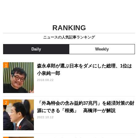
RANKING
ニュースの人気記事ランキング
Daily
Weekly
森永卓郎が選ぶ日本をダメにした総理、1位は
小泉純一郎
2018.08.22
「外為特会の含み益約37兆円」を経済対策の財
源にできる「根拠」 高橋洋一が解説
2022.10.12