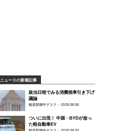
ニュースの新着記事
政治日程でみる消費税率引き下げ
議論
報道部畑中デスク
2026.08.06
ついに出現！ 中国・BYDが放っ
た軽自動車EV
報道部畑中デスク
2026.08.03