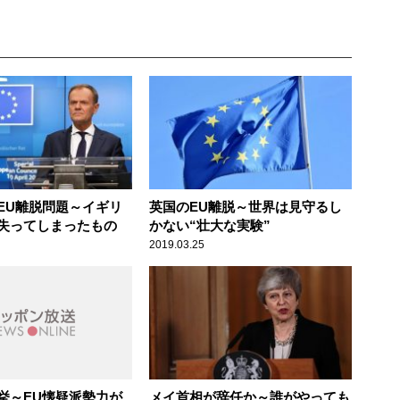
EU離脱問題～イギリ
英国のEU離脱～世界は見守るし
失ってしまったもの
かない“壮大な実験”
2019.03.25
挙～EU懐疑派勢力が
メイ首相が辞任か～誰がやっても