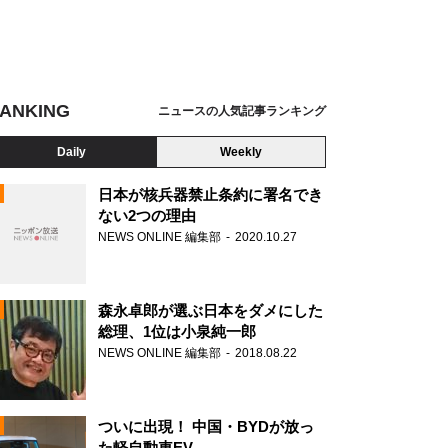
ANKING
ニュースの人気記事ランキング
Daily
Weekly
日本が核兵器禁止条約に署名でき
ない2つの理由
NEWS ONLINE 編集部
2020.10.27
N
森永卓郎が選ぶ日本をダメにした
総理、1位は小泉純一郎
NEWS ONLINE 編集部
2018.08.22
ついに出現！ 中国・BYDが放っ
た軽自動車EV