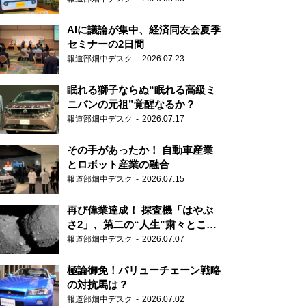
AIに議論が集中、経済同友会夏季
セミナーの2日間
報道部畑中デスク
2026.07.23
眠れる獅子ならぬ“眠れる高級ミ
ニバンの元祖”覚醒なるか？
報道部畑中デスク
2026.07.17
その手があったか！ 自動車産業
とロボット産業の融合
報道部畑中デスク
2026.07.15
再び偉業達成！ 探査機「はやぶ
さ2」、第二の“人生”粛々とこな
す
報道部畑中デスク
2026.07.07
極論御免！バリューチェーン戦略
の対抗馬は？
報道部畑中デスク
2026.07.02