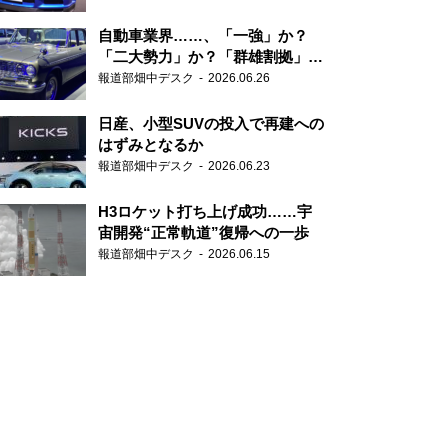
自動車業界……、「一強」か？
「二大勢力」か？「群雄割拠」
か？
報道部畑中デスク
2026.06.26
日産、小型SUVの投入で再建への
はずみとなるか
報道部畑中デスク
2026.06.23
H3ロケット打ち上げ成功……宇
宙開発“正常軌道”復帰への一歩
報道部畑中デスク
2026.06.15