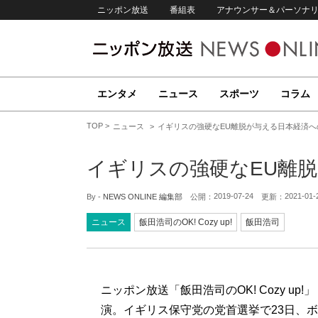
ニッポン放送
番組表
アナウンサー＆パーソナ
エンタメ
ニュース
スポーツ
コラム
TOP
ニュース
イギリスの強硬なEU離脱が与える日本経済へ
イギリスの強硬なEU離
2019-07-24
2021-01-
By -
NEWS ONLINE 編集部
公開：
更新：
ニュース
飯田浩司のOK! Cozy up!
飯田浩司
ニッポン放送「飯田浩司のOK! Cozy u
演。イギリス保守党の党首選挙で23日、