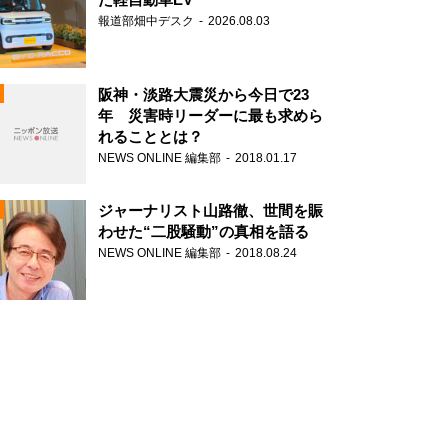
報道部畑中デスク
2026.08.03
阪神・淡路大震災から今日で23
年 災害時リーダーに最も求めら
れることとは？
N
NEWS ONLINE 編集部
2018.01.17
ジャーナリスト山路徹、世間を賑
わせた“二股騒動”の真相を語る
NEWS ONLINE 編集部
2018.08.24
N