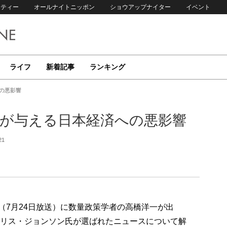
リティー
オールナイトニッポン
ショウアップナイター
イベント
ライフ
新着記事
ランキング
の悪影響
脱が与える日本経済への悪影響
21
p!」（7月24日放送）に数量政策学者の高橋洋一が出
ボリス・ジョンソン氏が選ばれたニュースについて解