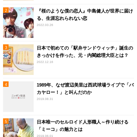
『桜のような僕の恋人』中島健人が世界に届け
る、生涯忘れられない恋
2022.03.26
日本で初めての「駅弁サンドウィッチ」誕生の
きっかけを作った、元・内閣総理大臣とは？
2022.12.16
1989年、なぜ渡辺美里は西武球場ライブで「バ
カヤロー！」と叫んだのか
2019.08.31
日本唯一のセルロイド人形職人～作り続ける
「ミーコ」の魅力とは
2019.06.01