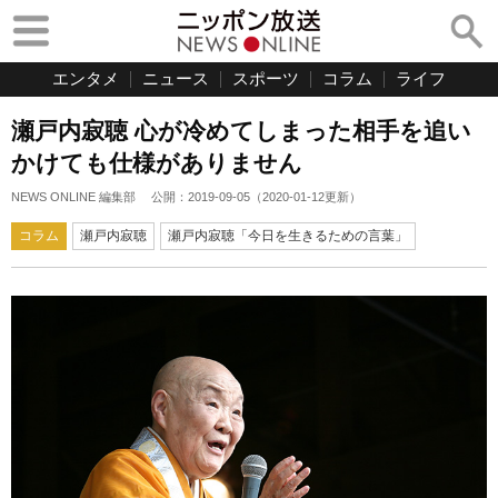
エンタメ
ニュース
スポーツ
コラム
ライフ
瀬戸内寂聴 心が冷めてしまった相手を追い
かけても仕様がありません
NEWS ONLINE 編集部
公開：
2019-09-05
（
2020-01-12
更新）
コラム
瀬戸内寂聴
瀬戸内寂聴「今日を生きるための言葉」