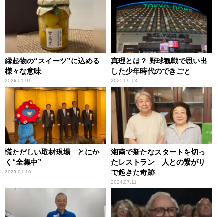
縁起物の“スイーツ”に込める
真理とは？ 野球観戦で思い出
様々な意味
した少年時代のできごと
2026.01.01
2025.09.13
慌ただしい取材現場 とにか
湘南で新たなスタートを切っ
く“全集中”
たレストラン 人との繋がり
で起きた奇跡
2025.01.10
2024.07.11