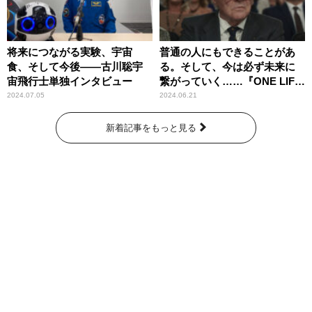
将来につながる実験、宇宙
普通の人にもできることがあ
食、そして今後――古川聡宇
る。そして、今は必ず未来に
宙飛行士単独インタビュー
繋がっていく……『ONE LIFE
奇跡が繋いだ6000の命』
2024.07.05
2024.06.21
新着記事をもっと見る