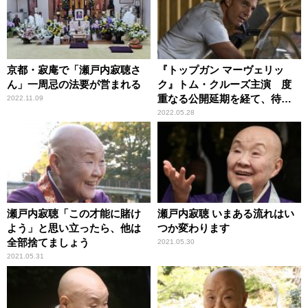
京都・寂庵で「瀬戸内寂聴さ
『トップガン マーヴェリッ
ん」一周忌の法要が営まれる
ク』トム・クルーズ主演 度
重なる公開延期を経て、待望
2022.11.09
のスクリーンへ
2022.05.28
瀬戸内寂聴「この才能に賭け
瀬戸内寂聴 いまある流れはい
よう」と思い立ったら、他は
つか変わります
全部捨てましょう
2021.05.30
2021.05.31