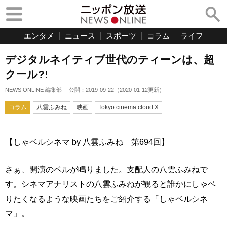
エンタメ
ニュース
スポーツ
コラム
ライフ
デジタルネイティブ世代のティーンは、超
クール?!
NEWS ONLINE 編集部
公開：
2019-09-22
（
2020-01-12
更新）
コラム
八雲ふみね
映画
Tokyo cinema cloud X
【しゃベルシネマ by 八雲ふみね 第694回】
さぁ、開演のベルが鳴りました。支配人の八雲ふみねで
す。シネマアナリストの八雲ふみねが観ると誰かにしゃベ
りたくなるような映画たちをご紹介する「しゃベルシネ
マ」。