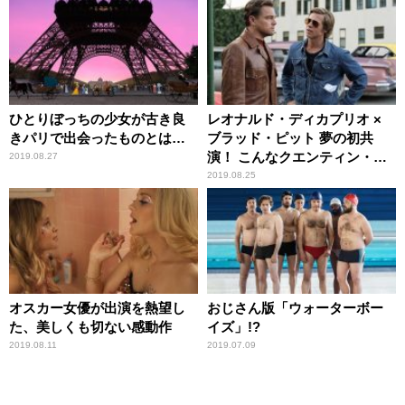
ひとりぼっちの少女が古き良
レオナルド・ディカプリオ ×
きパリで出会ったものとは…
ブラッド・ピット 夢の初共
演！ こんなクエンティン・タ
2019.08.27
ランティーノ映画が観たかっ
2019.08.25
た!!
オスカー女優が出演を熱望し
おじさん版「ウォーターボー
た、美しくも切ない感動作
イズ」!?
2019.08.11
2019.07.09