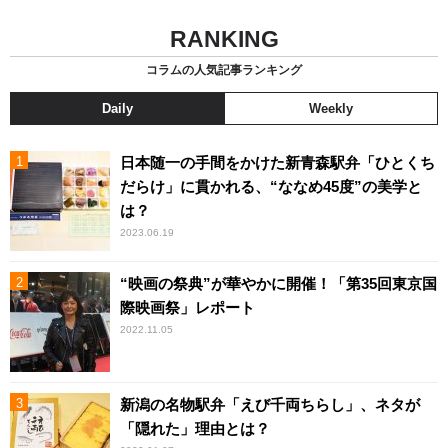
RANKING
コラムの人気記事ランキング
Daily
Weekly
日本随一の手間をかけた新青森駅弁「ひとくち
だらけ」に貫かれる、“ななめ45度”の美学と
は？
2023.06.19
“映画の祭典”が華やかに開催！「第35回東京国
際映画祭」レポート
2022.11.05
新潟の名物駅弁「えび千両ちらし」、ネタが
「隠れた」理由とは？