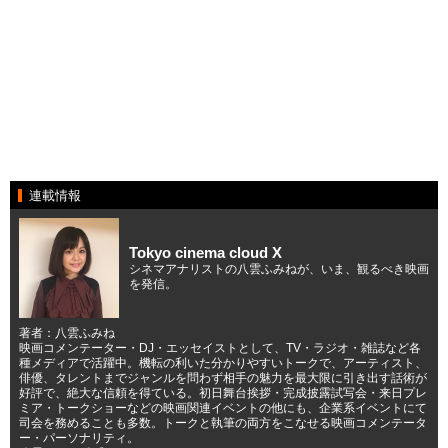
連載情報
Tokyo cinema cloud X
シネマアナリストの八雲ふみねが、いま、観るべき映画
を発信。
著者：八雲ふみね
映画コメンテーター・DJ・エッセイストとして、TV・ラジオ・雑誌など各
種メディアで活躍中。機転の利いた分かりやすいトークで、アーティスト、
俳優、タレントまでジャンルを問わず相手の魅力を最大限に引き出す話術が
好評で、絶大な信頼を得ている。初日舞台挨拶・完成披露試写会・来日プレ
ミア・トークショーなどの映画関連イベントの他にも、企業系イベントにて
司会を務めることも多数。トークと執筆の両方をこなせる映画コメンテータ
ー・パーソナリティ。