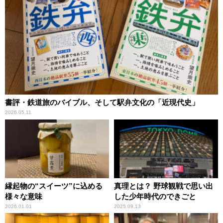
書評・鉄道旅のバイブル、そして駅弁文化の「近現代史」
2026.05.11
縁起物の“スイーツ”に込める
真理とは？ 野球観戦で思い出
様々な意味
した少年時代のできごと
2026.01.01
2025.09.13