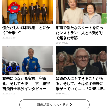
慌ただしい取材現場 とにか
湘南で新たなスタートを切っ
く“全集中”
たレストラン 人との繋がり
で起きた奇跡
2025.01.10
2024.07.11
将来につながる実験、宇宙
普通の人にもできることがあ
食、そして今後――古川聡宇
る。そして、今は必ず未来に
宙飛行士単独インタビュー
繋がっていく……『ONE LIFE
奇跡が繋いだ6000の命』
2024.07.05
2024.06.21
新着記事をもっと見る