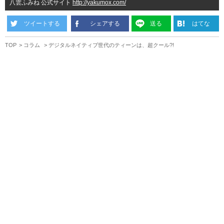
八雲ふみね 公式サイト
http://yakumox.com/
ツイートする
シェアする
送る
はてな
TOP
コラム
デジタルネイティブ世代のティーンは、超クール?!