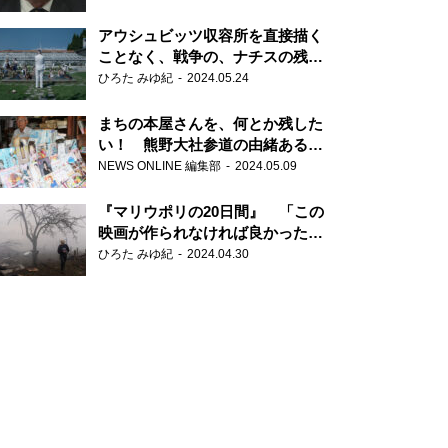
だ6000の命』
アウシュビッツ収容所を直接描く
ことなく、戦争の、ナチスの残虐
さが見える映画 『関心領域』
ひろた みゆ紀
2024.05.24
まちの本屋さんを、何とか残した
い！ 熊野大社参道の由緒ある書
店・三代目の強い思い
NEWS ONLINE 編集部
2024.05.09
『マリウポリの20日間』 「この
映画が作られなければ良かった」
と語る監督
ひろた みゆ紀
2024.04.30