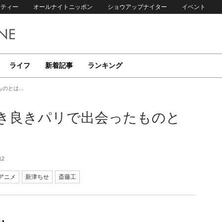
リティー
オールナイトニッポン
ショウアップナイター
イベント
ライフ
新着記事
ランキング
ものとは…
き良きパリで出会ったものと
12
アニメ
新津ちせ
斎藤工