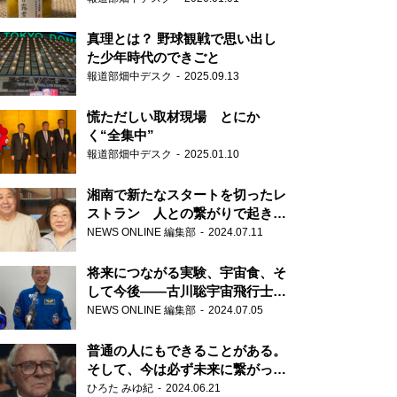
真理とは？ 野球観戦で思い出し
た少年時代のできごと
報道部畑中デスク
2025.09.13
慌ただしい取材現場 とにか
く“全集中”
報道部畑中デスク
2025.01.10
湘南で新たなスタートを切ったレ
ストラン 人との繋がりで起きた
奇跡
NEWS ONLINE 編集部
2024.07.11
将来につながる実験、宇宙食、そ
して今後――古川聡宇宙飛行士単
独インタビュー
NEWS ONLINE 編集部
2024.07.05
普通の人にもできることがある。
そして、今は必ず未来に繋がって
いく……『ONE LIFE 奇跡が繋い
ひろた みゆ紀
2024.06.21