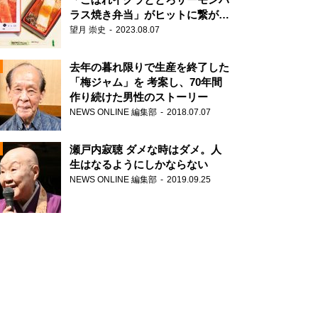
ラス焼き弁当」がヒットに繋がっ
た理由
望月 崇史
2023.08.07
N
去年の暮れ限りで生産を終了した
「梅ジャム」を 考案し、70年間
作り続けた男性のストーリー
NEWS ONLINE 編集部
2018.07.07
瀬戸内寂聴 ダメな時はダメ。人
生はなるようにしかならない
NEWS ONLINE 編集部
2019.09.25