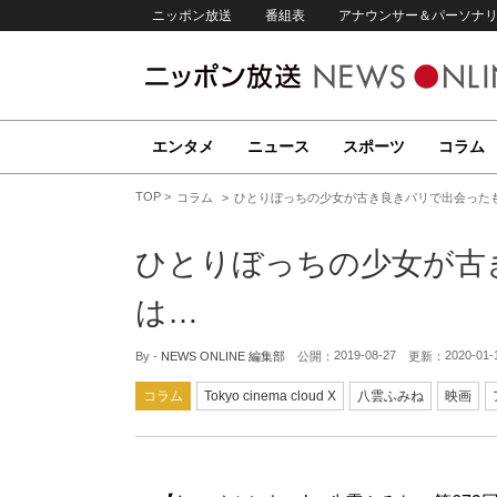
ニッポン放送
番組表
アナウンサー＆パーソナ
エンタメ
ニュース
スポーツ
コラム
TOP
コラム
ひとりぼっちの少女が古き良きパリで出会った
ひとりぼっちの少女が古
は…
2019-08-27
2020-01-
By -
NEWS ONLINE 編集部
公開：
更新：
コラム
Tokyo cinema cloud X
八雲ふみね
映画