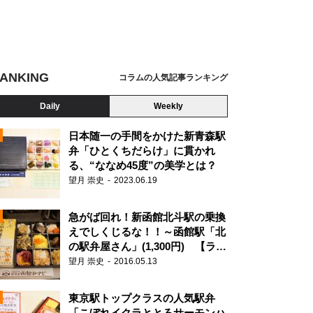
ANKING
コラムの人気記事ランキング
Daily
Weekly
日本随一の手間をかけた新青森駅
弁「ひとくちだらけ」に貫かれ
る、“ななめ45度”の美学とは？
望月 崇史
2023.06.19
急がば回れ！新函館北斗駅の乗換
えでしくじるな！！～函館駅「北
の駅弁屋さん」(1,300円) 【ライ
ター望月の駅弁膝栗毛】
望月 崇史
2016.05.13
N
東京駅トップクラスの人気駅弁
「こぼれイクラととろサーモンハ