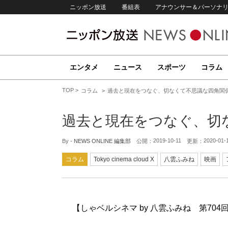
ニッポン放送
番組表
アナウンサー＆パーソナ
エンタメ
ニュース
スポーツ
コラム
TOP
コラム
過去と現在をつなぐ、切なくて不思議な四角関
過去と現在をつなぐ、切
2019-10-11
2020-01-
By -
NEWS ONLINE 編集部
公開：
更新：
コラム
Tokyo cinema cloud X
八雲ふみね
映画
【しゃベルシネマ by 八雲ふみね 第704