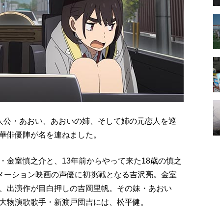
人公・あおい、あおいの姉、そして姉の元恋人を巡
華俳優陣が名を連ねました。
・金室慎之介と、13年前からやって来た18歳の慎之
ニメーション映画の声優に初挑戦となる吉沢亮。金室
、出演作が目白押しの吉岡里帆。その妹・あおい
大物演歌歌手・新渡戸団吉には、松平健。