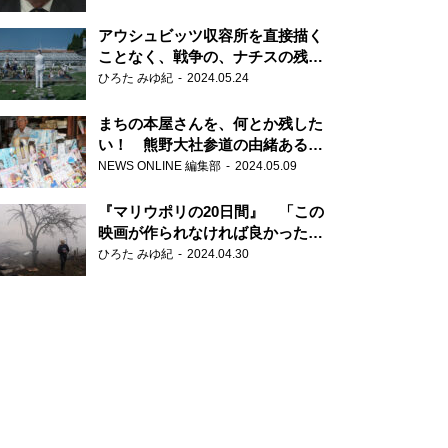
だ6000の命』
アウシュビッツ収容所を直接描く
ことなく、戦争の、ナチスの残虐
さが見える映画 『関心領域』
ひろた みゆ紀
2024.05.24
まちの本屋さんを、何とか残した
い！ 熊野大社参道の由緒ある書
店・三代目の強い思い
NEWS ONLINE 編集部
2024.05.09
『マリウポリの20日間』 「この
映画が作られなければ良かった」
と語る監督
ひろた みゆ紀
2024.04.30