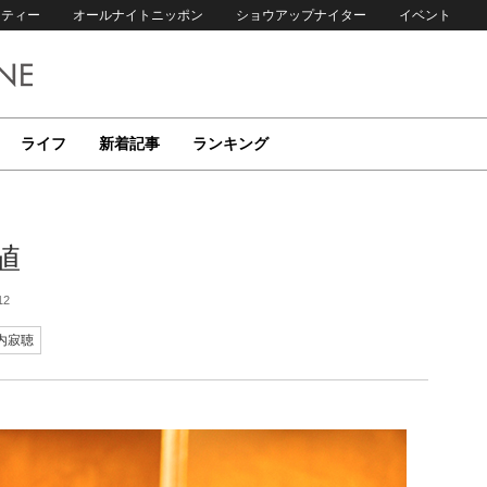
リティー
オールナイトニッポン
ショウアップナイター
イベント
ライフ
新着記事
ランキング
値
12
内寂聴