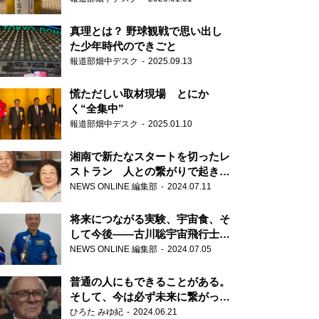
真理とは？ 野球観戦で思い出し
た少年時代のできごと
報道部畑中デスク
2025.09.13
慌ただしい取材現場 とにか
く“全集中”
報道部畑中デスク
2025.01.10
湘南で新たなスタートを切ったレ
ストラン 人との繋がりで起きた
奇跡
NEWS ONLINE 編集部
2024.07.11
将来につながる実験、宇宙食、そ
して今後――古川聡宇宙飛行士単
独インタビュー
NEWS ONLINE 編集部
2024.07.05
普通の人にもできることがある。
そして、今は必ず未来に繋がって
いく……『ONE LIFE 奇跡が繋い
ひろた みゆ紀
2024.06.21