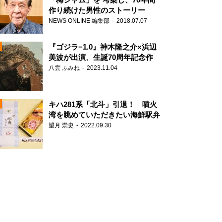
作り続けた男性のストーリー
NEWS ONLINE 編集部
2018.07.07
N
『ゴジラ−1.0』神木隆之介×浜辺
美波が出演、生誕70周年記念作
八雲 ふみね
2023.11.04
キハ281系「北斗」引退！ 噴火
湾を眺めていただきたい海鮮駅弁
望月 崇史
2022.09.30