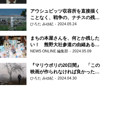
だ6000の命』
アウシュビッツ収容所を直接描く
ことなく、戦争の、ナチスの残虐
さが見える映画 『関心領域』
ひろた みゆ紀
2024.05.24
まちの本屋さんを、何とか残した
い！ 熊野大社参道の由緒ある書
店・三代目の強い思い
NEWS ONLINE 編集部
2024.05.09
『マリウポリの20日間』 「この
映画が作られなければ良かった」
と語る監督
ひろた みゆ紀
2024.04.30