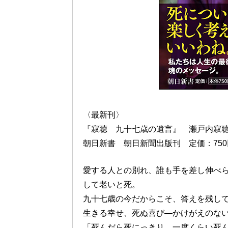
〈最新刊〉
『寂聴 九十七歳の遺言』 瀬戸内寂
朝日新書 朝日新聞出版刊 定価：75
愛する人との別れ、誰も手を差し伸べ
して老いと死。
九十七歳の今だからこそ、答えを残し
生きる幸せ、死ぬ喜び—かけがえのな
「死んだら死にっきり、一度くらい死