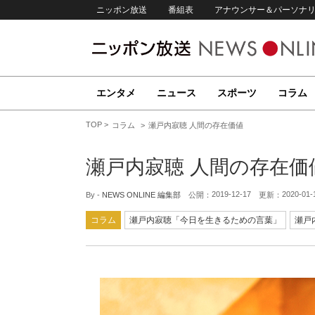
ニッポン放送
番組表
アナウンサー＆パーソナ
エンタメ
ニュース
スポーツ
コラム
TOP
コラム
瀬戸内寂聴 人間の存在価値
瀬戸内寂聴 人間の存在価
2019-12-17
2020-01-
By -
NEWS ONLINE 編集部
公開：
更新：
コラム
瀬戸内寂聴「今日を生きるための言葉」
瀬戸