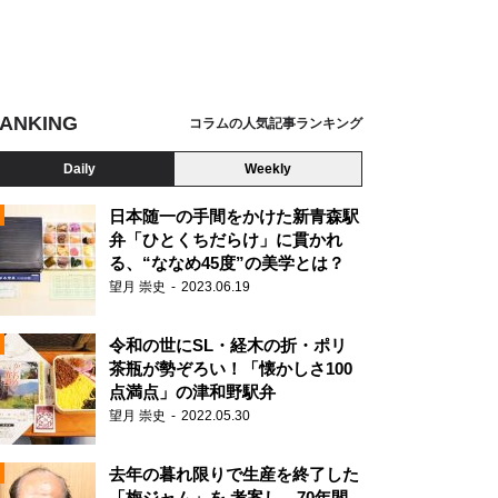
ANKING
コラムの人気記事ランキング
Daily
Weekly
日本随一の手間をかけた新青森駅
弁「ひとくちだらけ」に貫かれ
る、“ななめ45度”の美学とは？
望月 崇史
2023.06.19
令和の世にSL・経木の折・ポリ
茶瓶が勢ぞろい！「懐かしさ100
点満点」の津和野駅弁
望月 崇史
2022.05.30
N
去年の暮れ限りで生産を終了した
「梅ジャム」を 考案し、70年間