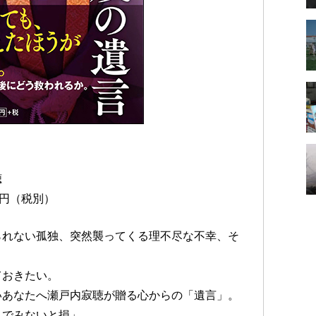
聴
0円（税別）
られない孤独、突然襲ってくる理不尽な不幸、そ
ておきたい。
いあなたへ瀬戸内寂聴が贈る心からの「遺言」。
んでみないと損」。