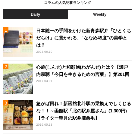
コラムの人気記事ランキング
Daily
Weekly
日本随一の手間をかけた新青森駅弁「ひとくち
だらけ」に貫かれる、“ななめ45度”の美学と
は？
2023.06.19
心施(しんせ)と和顔施(わがんせ)とは？【瀬戸
内寂聴「今日を生きるための言葉」】第201回
2017.03.01
急がば回れ！新函館北斗駅の乗換えでしくじる
な！！～函館駅「北の駅弁屋さん」(1,300円)
【ライター望月の駅弁膝栗毛】
2016.05.13