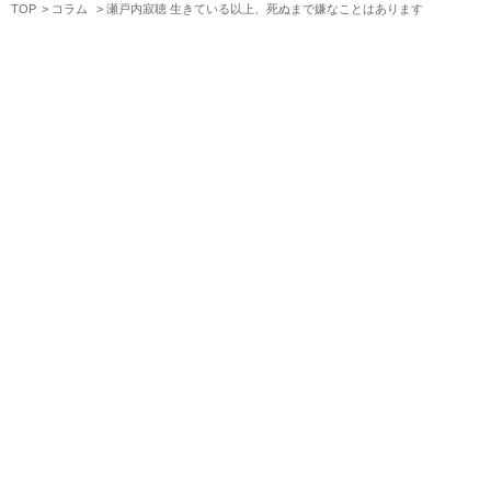
TOP
コラム
瀬戸内寂聴 生きている以上、死ぬまで嫌なことはあります