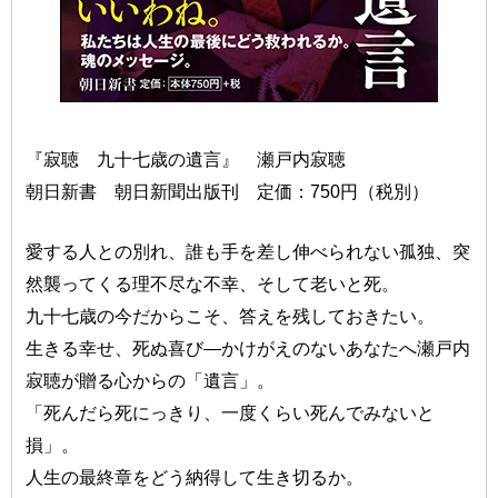
『寂聴 九十七歳の遺言』 瀬戸内寂聴
朝日新書 朝日新聞出版刊 定価：750円（税別）
愛する人との別れ、誰も手を差し伸べられない孤独、突
然襲ってくる理不尽な不幸、そして老いと死。
九十七歳の今だからこそ、答えを残しておきたい。
生きる幸せ、死ぬ喜び—かけがえのないあなたへ瀬戸内
寂聴が贈る心からの「遺言」。
「死んだら死にっきり、一度くらい死んでみないと
損」。
人生の最終章をどう納得して生き切るか。