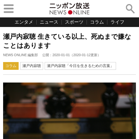
エンタメ
ニュース
スポーツ
コラム
ライフ
瀬戸内寂聴 生きている以上、死ぬまで嫌な
ことはあります
NEWS ONLINE 編集部
公開：
2020-01-01
（
2020-01-12
更新）
コラム
瀬戸内寂聴
瀬戸内寂聴「今日を生きるための言葉」