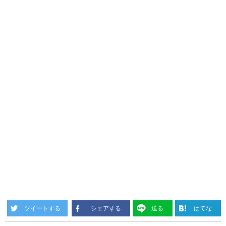
ツイートする
シェアする
送る
はてな