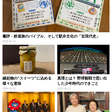
書評・鉄道旅のバイブル、そして駅弁文化の「近現代史」
2026.05.11
縁起物の“スイーツ”に込める
真理とは？ 野球観戦で思い出
様々な意味
した少年時代のできごと
2026.01.01
2025.09.13