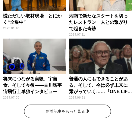
慌ただしい取材現場 とにか
湘南で新たなスタートを切っ
く“全集中”
たレストラン 人との繋がり
で起きた奇跡
2025.01.10
2024.07.11
将来につながる実験、宇宙
普通の人にもできることがあ
食、そして今後――古川聡宇
る。そして、今は必ず未来に
宙飛行士単独インタビュー
繋がっていく……『ONE LIFE
奇跡が繋いだ6000の命』
2024.07.05
2024.06.21
新着記事をもっと見る