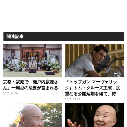
関連記事
京都・寂庵で「瀬戸内寂聴さ
『トップガン マーヴェリッ
ん」一周忌の法要が営まれる
ク』トム・クルーズ主演 度
重なる公開延期を経て、待望
2022.11.09
のスクリーンへ
2022.05.28