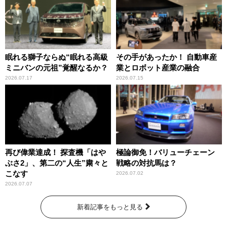
眠れる獅子ならぬ“眠れる高級
その手があったか！ 自動車産
ミニバンの元祖”覚醒なるか？
業とロボット産業の融合
2026.07.17
2026.07.15
再び偉業達成！ 探査機「はや
極論御免！バリューチェーン
ぶさ2」、第二の“人生”粛々と
戦略の対抗馬は？
こなす
2026.07.02
2026.07.07
新着記事をもっと見る