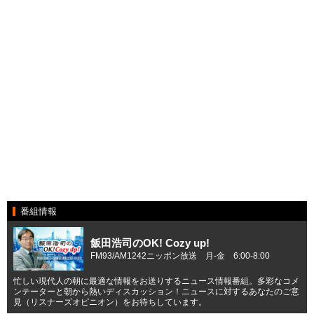
番組情報
飯田浩司のOK! Cozy up!
FM93/AM1242ニッポン放送 月-金 6:00-8:00
忙しい現代人の朝に最適な情報をお送りするニュース情報番組。多彩なコメ
ンテーターと朝から熱いディスカッション！ニュースに対するあなたのご意
見（リスナーズオピニオン）をお待ちしています。