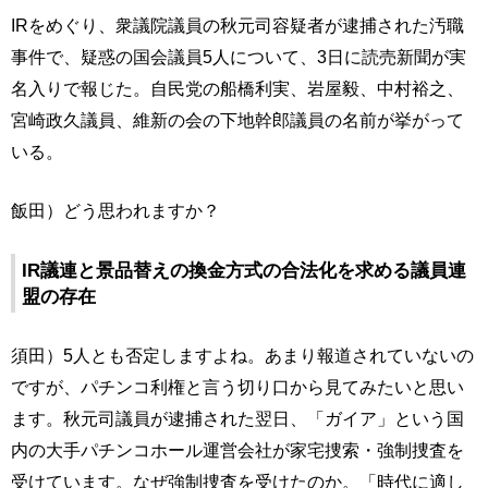
IRをめぐり、衆議院議員の秋元司容疑者が逮捕された汚職
事件で、疑惑の国会議員5人について、3日に読売新聞が実
名入りで報じた。自民党の船橋利実、岩屋毅、中村裕之、
宮崎政久議員、維新の会の下地幹郎議員の名前が挙がって
いる。
飯田）どう思われますか？
IR議連と景品替えの換金方式の合法化を求める議員連
盟の存在
須田）5人とも否定しますよね。あまり報道されていないの
ですが、パチンコ利権と言う切り口から見てみたいと思い
ます。秋元司議員が逮捕された翌日、「ガイア」という国
内の大手パチンコホール運営会社が家宅捜索・強制捜査を
受けています。なぜ強制捜査を受けたのか。「時代に適し