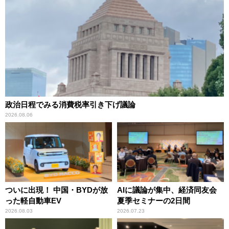
政治日程でみる消費税率引き下げ議論
2026.08.06
ついに出現！ 中国・BYDが放
AIに議論が集中、経済同友会
った軽自動車EV
夏季セミナーの2日間
2026.08.03
2026.07.23