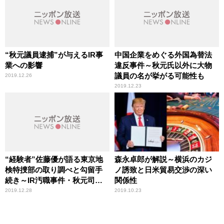
“秋元議員逮捕”が与えるIR事
中国企業をめぐる外国為替法
業への影響
違反事件～秋元氏以外に大物
議員の名が挙がる可能性も
2019.12.26
2019.12.23
“経験者”佐藤優が語る東京地
森永卓郎が解説～横浜のカジ
検特捜部の取り調べと勾留手
ノ誘致と日米貿易交渉の深い
続き～IR汚職事件・秋元司容
関係性
疑者に起こること
2019.12.28
2019.10.23