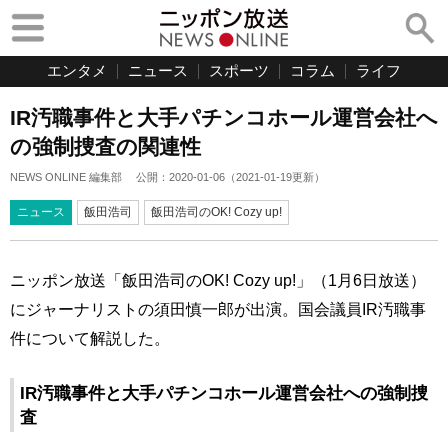
エンタメ
ニュース
スポーツ
コラム
ライフ
IR汚職事件と大手パチンコホール運営会社へ
の強制捜査の関連性
NEWS ONLINE 編集部
公開：
2020-01-06
（
2021-01-19
更新）
ニュース
飯田浩司
飯田浩司のOK! Cozy up!
ニッポン放送「飯田浩司のOK! Cozy up!」（1月6日放送）
にジャーナリストの須田慎一郎が出演。国会議員IR汚職事
件について解説した。
IR汚職事件と大手パチンコホール運営会社への強制捜
査