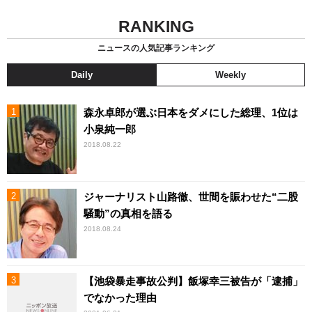
RANKING
ニュースの人気記事ランキング
Daily
Weekly
森永卓郎が選ぶ日本をダメにした総理、1位は
小泉純一郎
2018.08.22
ジャーナリスト山路徹、世間を賑わせた“二股
騒動”の真相を語る
2018.08.24
【池袋暴走事故公判】飯塚幸三被告が「逮捕」
でなかった理由