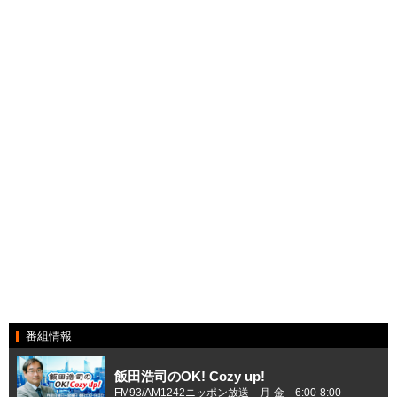
番組情報
飯田浩司のOK! Cozy up!
FM93/AM1242ニッポン放送 月-金 6:00-8:00