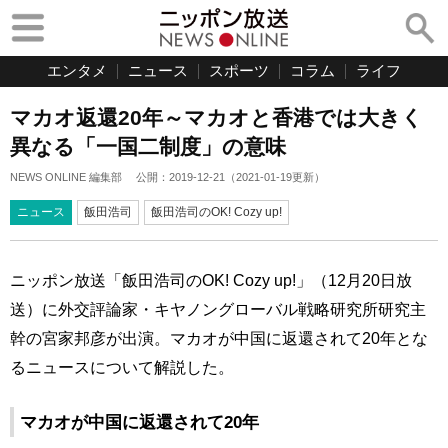
エンタメ
ニュース
スポーツ
コラム
ライフ
マカオ返還20年～マカオと香港では大きく
異なる「一国二制度」の意味
NEWS ONLINE 編集部
公開：
2019-12-21
（
2021-01-19
更新）
ニュース
飯田浩司
飯田浩司のOK! Cozy up!
ニッポン放送「飯田浩司のOK! Cozy up!」（12月20日放
送）に外交評論家・キヤノングローバル戦略研究所研究主
幹の宮家邦彦が出演。マカオが中国に返還されて20年とな
るニュースについて解説した。
マカオが中国に返還されて20年