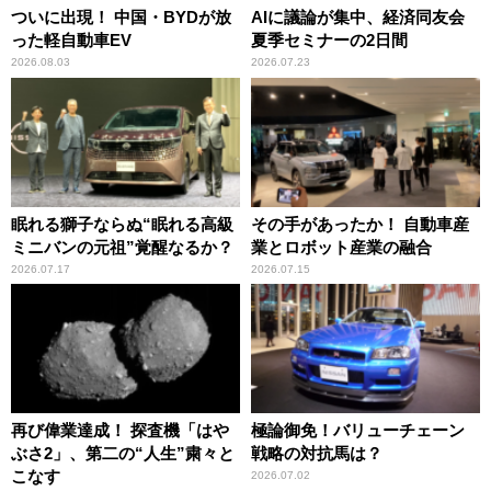
ついに出現！ 中国・BYDが放
AIに議論が集中、経済同友会
った軽自動車EV
夏季セミナーの2日間
2026.08.03
2026.07.23
眠れる獅子ならぬ“眠れる高級
その手があったか！ 自動車産
ミニバンの元祖”覚醒なるか？
業とロボット産業の融合
2026.07.17
2026.07.15
再び偉業達成！ 探査機「はや
極論御免！バリューチェーン
ぶさ2」、第二の“人生”粛々と
戦略の対抗馬は？
こなす
2026.07.02