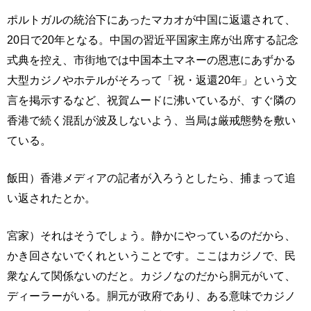
ポルトガルの統治下にあったマカオが中国に返還されて、
20日で20年となる。中国の習近平国家主席が出席する記念
式典を控え、市街地では中国本土マネーの恩恵にあずかる
大型カジノやホテルがそろって「祝・返還20年」という文
言を掲示するなど、祝賀ムードに沸いているが、すぐ隣の
香港で続く混乱が波及しないよう、当局は厳戒態勢を敷い
ている。
飯田）香港メディアの記者が入ろうとしたら、捕まって追
い返されたとか。
宮家）それはそうでしょう。静かにやっているのだから、
かき回さないでくれということです。ここはカジノで、民
衆なんて関係ないのだと。カジノなのだから胴元がいて、
ディーラーがいる。胴元が政府であり、ある意味でカジノ