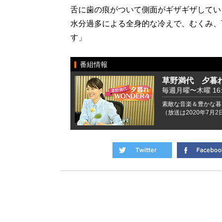
舌に歯の痕がついて側面がギザギザしてい
水分過多による全身的な冷えで、むくみ、
す」
番組情報
草野満代 夕暮れ
毎週月曜〜木曜 16:00
素敵な音楽＆豊かな暮
（放送は2020年7月