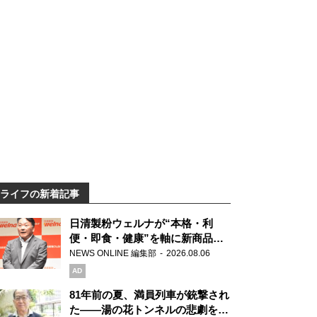
ライフの新着記事
日清製粉ウェルナが“本格・利
便・即食・健康”を軸に新商品を
展開 「マ・マー」「青の洞窟」
NEWS ONLINE 編集部
2026.08.06
ブランドを強化
AD
81年前の夏、満員列車が銃撃され
た――湯の花トンネルの悲劇を語