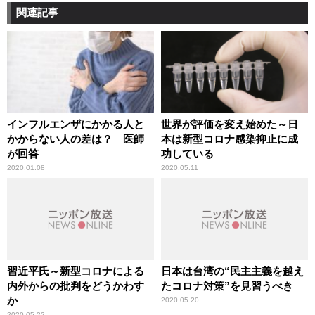
関連記事
インフルエンザにかかる人と
世界が評価を変え始めた～日
かからない人の差は？ 医師
本は新型コロナ感染抑止に成
が回答
功している
2020.01.08
2020.05.11
習近平氏～新型コロナによる
日本は台湾の“民主主義を越え
内外からの批判をどうかわす
たコロナ対策”を見習うべき
か
2020.05.20
2020.05.22