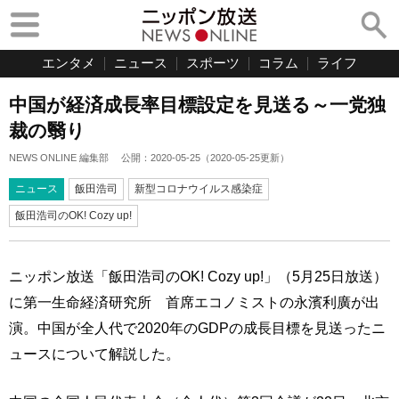
エンタメ
ニュース
スポーツ
コラム
ライフ
中国が経済成長率目標設定を見送る～一党独
裁の翳り
NEWS ONLINE 編集部
公開：
2020-05-25
（
2020-05-25
更新）
ニュース
飯田浩司
新型コロナウイルス感染症
飯田浩司のOK! Cozy up!
ニッポン放送「飯田浩司のOK! Cozy up!」（5月25日放送）
に第一生命経済研究所 首席エコノミストの永濱利廣が出
演。中国が全人代で2020年のGDPの成長目標を見送ったニ
ュースについて解説した。