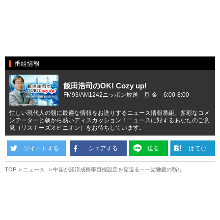
番組情報
飯田浩司のOK! Cozy up!
FM93/AM1242ニッポン放送 月-金 6:00-8:00
忙しい現代人の朝に最適な情報をお送りするニュース情報番組。多彩なコメ
ンテーターと朝から熱いディスカッション！ニュースに対するあなたのご意
見（リスナーズオピニオン）をお待ちしています。
ツイートする
シェアする
送る
はてな
TOP
ニュース
中国が経済成長率目標設定を見送る～一党独裁の翳り