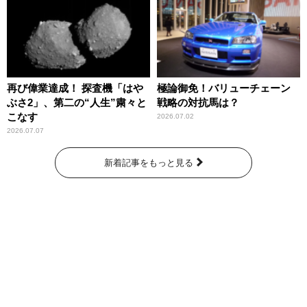
再び偉業達成！ 探査機「はや
極論御免！バリューチェーン
ぶさ2」、第二の“人生”粛々と
戦略の対抗馬は？
こなす
2026.07.02
2026.07.07
新着記事をもっと見る