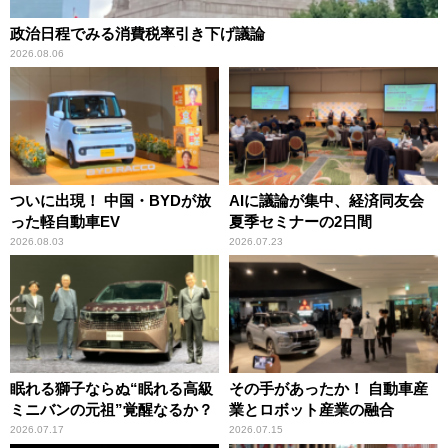
政治日程でみる消費税率引き下げ議論
2026.08.06
ついに出現！ 中国・BYDが放
AIに議論が集中、経済同友会
った軽自動車EV
夏季セミナーの2日間
2026.08.03
2026.07.23
眠れる獅子ならぬ“眠れる高級
その手があったか！ 自動車産
ミニバンの元祖”覚醒なるか？
業とロボット産業の融合
2026.07.17
2026.07.15