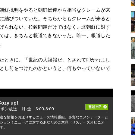
朝鮮批判をやると朝鮮総連から相当なクレームが来
に結びついていた。そちらからもクレームが来ると
げられない。拉致問題だけではなく、北朝鮮に対す
ては、きちんと報道できなかった。唯一、報道した
。
たときに、「世紀の大誤報だ」とされて叩かれまし
とし前をつけたのかというと、何もやっていないで
zy up!
ッポン放送 月-金 6:00-8:00
適な情報をお送りするニュース情報番組。多彩なコメンテーターと
ション！ニュースに対するあなたのご意見（リスナーズオピニオ
す。