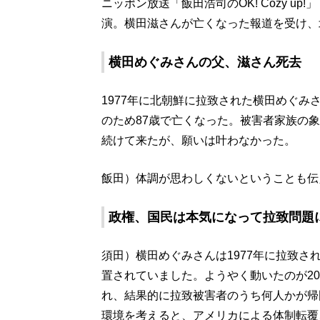
ニッポン放送「飯田浩司のOK! Cozy u
演。横田滋さんが亡くなった報道を受け、
横田めぐみさんの父、滋さん死去
1977年に北朝鮮に拉致された横田めぐみ
のため87歳で亡くなった。被害者家族の
続けて来たが、願いは叶わなかった。
飯田）体調が思わしくないということも伝
政権、国民は本気になって拉致問題
須田）横田めぐみさんは1977年に拉致さ
置されていました。ようやく動いたのが2
れ、結果的に拉致被害者のうち何人かが帰
環境を考えると、アメリカによる体制転覆