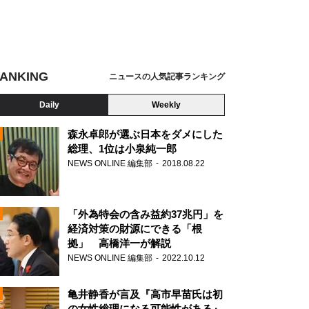
ANKING
ニュースの人気記事ランキング
Daily
Weekly
森永卓郎が選ぶ日本をダメにした
総理、1位は小泉純一郎
NEWS ONLINE 編集部
2018.08.22
N
「外為特会の含み益約37兆円」を
経済対策の財源にできる「根
拠」 高橋洋一が解説
NEWS ONLINE 編集部
2022.10.12
亀井静香が言及『高市早苗氏は初
の女性総理になる可能性がある』