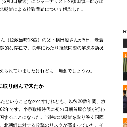
p!」（6月8日放送）にジャーナリストの須田慎一郎が出
北朝鮮による拉致問題について解説した。
R
さん（拉致当時13歳）の父・横田滋さんが5日、老衰
象徴的な存在で、長年にわたり拉致問題の解決を訴え
えられていましたけれども、無念でしょうね。
に取り組んで来たか
れたということなのですけれども、以後20数年間、放
002年です。小泉政権時代に初の日朝首脳会談が行わ
国することになった。当時の北朝鮮を取り巻く国際
、北朝鮮に対する攻撃のリスクが高まっていた。そ