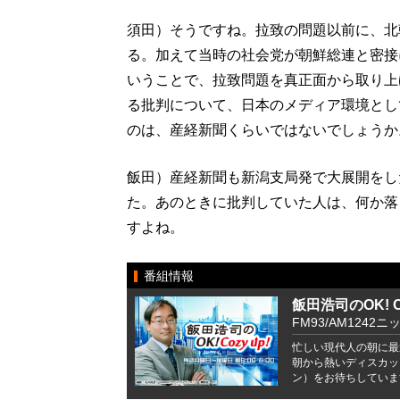
須田）そうですね。拉致の問題以前に、北
る。加えて当時の社会党が朝鮮総連と密接
いうことで、拉致問題を真正面から取り上
る批判について、日本のメディア環境とし
のは、産経新聞くらいではないでしょうか
飯田）産経新聞も新潟支局発で大展開をし
た。あのときに批判していた人は、何か落
すよね。
番組情報
飯田浩司のOK! Co
FM93/AM1242ニ
忙しい現代人の朝に最
朝から熱いディスカッ
ン）をお待ちしていま