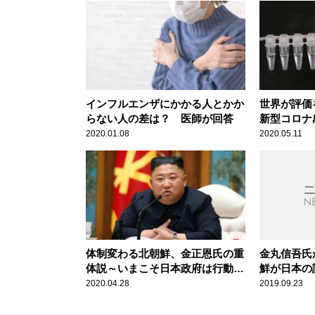
インフルエンザにかかる人とかか
世界が評価
らない人の差は？ 医師が回答
新型コロナ
る
2020.01.08
2020.05.11
体制変わる北朝鮮、金正恩氏の重
金丸信吾氏
体説～いまこそ日本政府は行動を
鮮が日本の
起こすべき
か
2020.04.28
2019.09.23