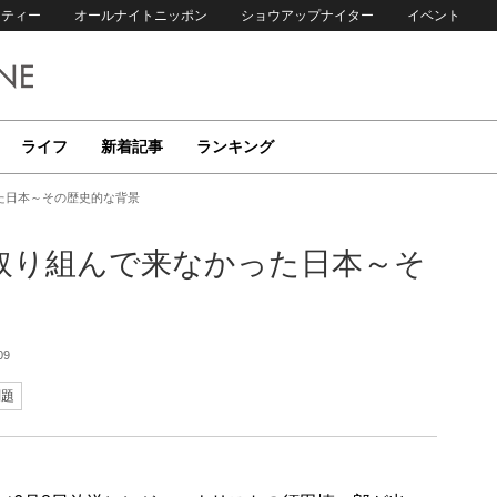
リティー
オールナイトニッポン
ショウアップナイター
イベント
ライフ
新着記事
ランキング
た日本～その歴史的な背景
取り組んで来なかった日本～そ
09
問題