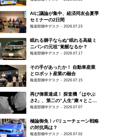
AIに議論が集中、経済同友会夏季
セミナーの2日間
報道部畑中デスク
2026.07.23
眠れる獅子ならぬ“眠れる高級ミ
ニバンの元祖”覚醒なるか？
報道部畑中デスク
2026.07.17
その手があったか！ 自動車産業
とロボット産業の融合
報道部畑中デスク
2026.07.15
再び偉業達成！ 探査機「はやぶ
さ2」、第二の“人生”粛々とこな
す
報道部畑中デスク
2026.07.07
極論御免！バリューチェーン戦略
の対抗馬は？
報道部畑中デスク
2026.07.02