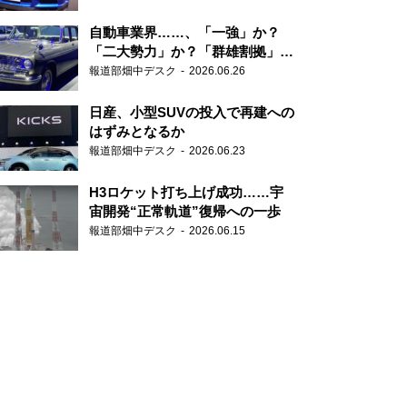
自動車業界……、「一強」か？
「二大勢力」か？「群雄割拠」
か？
報道部畑中デスク
2026.06.26
日産、小型SUVの投入で再建への
はずみとなるか
報道部畑中デスク
2026.06.23
H3ロケット打ち上げ成功……宇
宙開発“正常軌道”復帰への一歩
報道部畑中デスク
2026.06.15