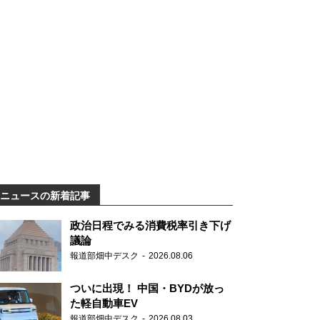
ニュースの新着記事
政治日程でみる消費税率引き下げ
議論
報道部畑中デスク
2026.08.06
ついに出現！ 中国・BYDが放っ
た軽自動車EV
報道部畑中デスク
2026.08.03