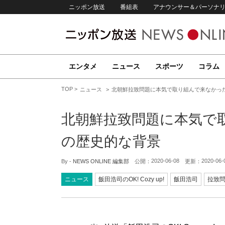
ニッポン放送
番組表
アナウンサー＆パーソナ
エンタメ
ニュース
スポーツ
コラム
TOP
ニュース
北朝鮮拉致問題に本気で取り組んで来なかっ
北朝鮮拉致問題に本気で
の歴史的な背景
2020-06-08
2020-06-
By -
NEWS ONLINE 編集部
公開：
更新：
ニュース
飯田浩司のOK! Cozy up!
飯田浩司
拉致