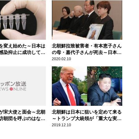
を変え始めた～日本は
北朝鮮拉致被害者・有本恵子さん
感染抑止に成功してい
の母・嘉代子さんが死去～日本に
交渉のチャンスが再び訪れるとき
2020.02.10
が宋大使と面会～北朝
北朝鮮は日本に狙いを定めて来る
訪朝団を呼ぶのはなぜ
～トランプ大統領が「重大な実
験」に警告
2019.12.10