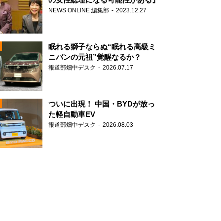
NEWS ONLINE 編集部
2023.12.27
眠れる獅子ならぬ“眠れる高級ミ
ニバンの元祖”覚醒なるか？
報道部畑中デスク
2026.07.17
N
ついに出現！ 中国・BYDが放っ
た軽自動車EV
報道部畑中デスク
2026.08.03
N