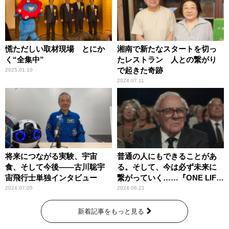
慌ただしい取材現場 とにか
湘南で新たなスタートを切っ
く“全集中”
たレストラン 人との繋がり
で起きた奇跡
2025.01.10
2024.07.11
将来につながる実験、宇宙
普通の人にもできることがあ
食、そして今後――古川聡宇
る。そして、今は必ず未来に
宙飛行士単独インタビュー
繋がっていく……『ONE LIFE
奇跡が繋いだ6000の命』
2024.07.05
2024.06.21
新着記事をもっと見る