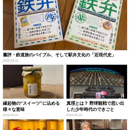
書評・鉄道旅のバイブル、そして駅弁文化の「近現代史」
2026.05.11
縁起物の“スイーツ”に込める
真理とは？ 野球観戦で思い出
様々な意味
した少年時代のできごと
2026.01.01
2025.09.13