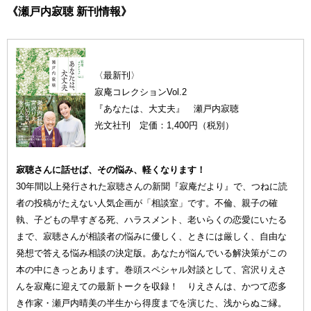
《瀬戸内寂聴 新刊情報》
〈最新刊〉
寂庵コレクションVol.2
『あなたは、大丈夫』 瀬戸内寂聴
光文社刊 定価：1,400円（税別）
寂聴さんに話せば、その悩み、軽くなります！
30年間以上発行された寂聴さんの新聞『寂庵だより』で、つねに読
者の投稿がたえない人気企画が「相談室」です。不倫、親子の確
執、子どもの早すぎる死、ハラスメント、老いらくの恋愛にいたる
まで、寂聴さんが相談者の悩みに優しく、ときには厳しく、自由な
発想で答える悩み相談の決定版。あなたが悩んでいる解決策がこの
本の中にきっとあります。巻頭スペシャル対談として、宮沢りえさ
んを寂庵に迎えての最新トークを収録！ りえさんは、かつて恋多
き作家・瀬戸内晴美の半生から得度までを演じた、浅からぬご縁。