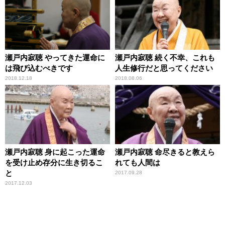
瀬戸内寂聴 やってきた運命に
瀬戸内寂聴 続く不幸、これも
は飛び込むべきです
人生修行だと思ってください
2018.12.18
2018.08.06
瀬戸内寂聴 身に起こった運命
瀬戸内寂聴 命尽きると教えら
を受け止め存分に生き切るこ
れても人間は
と
2017.09.28
2017.12.03