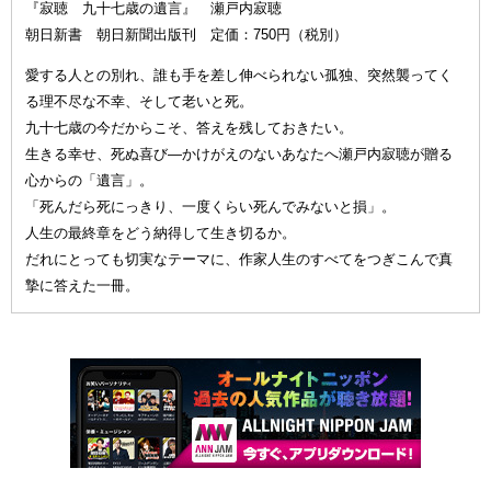
『寂聴 九十七歳の遺言』 瀬戸内寂聴
朝日新書 朝日新聞出版刊 定価：750円（税別）
愛する人との別れ、誰も手を差し伸べられない孤独、突然襲ってく
る理不尽な不幸、そして老いと死。
九十七歳の今だからこそ、答えを残しておきたい。
生きる幸せ、死ぬ喜び—かけがえのないあなたへ瀬戸内寂聴が贈る
心からの「遺言」。
「死んだら死にっきり、一度くらい死んでみないと損」。
人生の最終章をどう納得して生き切るか。
だれにとっても切実なテーマに、作家人生のすべてをつぎこんで真
摯に答えた一冊。