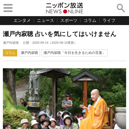
エンタメ
ニュース
スポーツ
コラム
ライフ
瀬戸内寂聴 占いを気にしてはいけません
瀬戸内寂聴
公開：
2020-09-14
（
2020-09-14
更新）
コラム
瀬戸内寂聴
瀬戸内寂聴「今日を生きるための言葉」