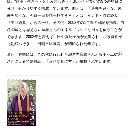
録。“欲望・生きる・苦しみ悲しみ・しあわせ・悟り”の5つの項目に
分け、分かりやすく構成しています。例えば、「過去を追うな。未
来を願うな。今日一日を精一杯生きろ」とは、インド・原始経典
『中部経典』からの一説。その他、2002年の1年間の日記を掲載。当
時80歳とは思えない寂聴さんのエネルギッシュな日々を伺うことが
できます。2002年と言えば、田中真紀子氏が更迭され、小泉首相が
北朝鮮へ行き、「日朝平壌宣言」が調印された年です。
また、巻頭には、この秋に行われた瀬戸内寂聴さんと藤子不二雄Ⓐ
さんによる特別対談、「幸せな死に方」が掲載されています。