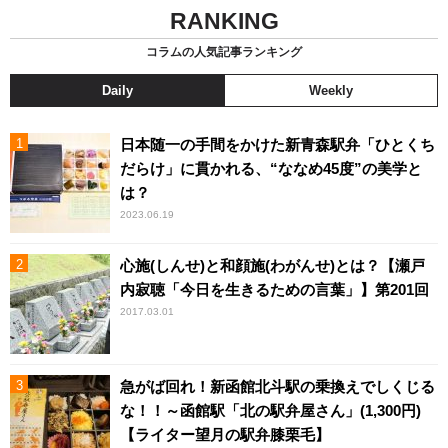
RANKING
コラムの人気記事ランキング
Daily
Weekly
日本随一の手間をかけた新青森駅弁「ひとくち
だらけ」に貫かれる、“ななめ45度”の美学と
は？
2023.06.19
心施(しんせ)と和顔施(わがんせ)とは？【瀬戸
内寂聴「今日を生きるための言葉」】第201回
2017.03.01
急がば回れ！新函館北斗駅の乗換えでしくじる
な！！～函館駅「北の駅弁屋さん」(1,300円)
【ライター望月の駅弁膝栗毛】