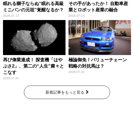
眠れる獅子ならぬ“眠れる高級
その手があったか！ 自動車産
ミニバンの元祖”覚醒なるか？
業とロボット産業の融合
2026.07.17
2026.07.15
再び偉業達成！ 探査機「はや
極論御免！バリューチェーン
ぶさ2」、第二の“人生”粛々と
戦略の対抗馬は？
こなす
2026.07.02
2026.07.07
新着記事をもっと見る