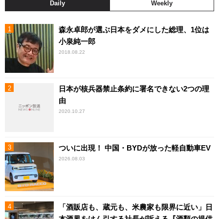
Daily
Weekly
森永卓郎が選ぶ日本をダメにした総理、1位は
小泉純一郎
2018.08.22
日本が核兵器禁止条約に署名できない2つの理
由
2020.10.27
ついに出現！ 中国・BYDが放った軽自動車EV
2026.08.03
「酒販店も、蔵元も、米農家も限界に近い」日
本酒界をけん引する社長が訴える『酒類の提供