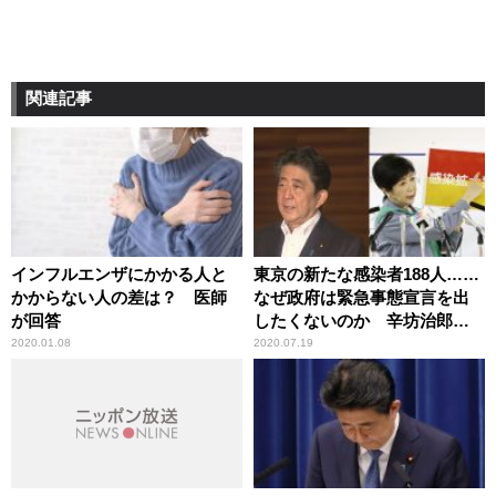
関連記事
インフルエンザにかかる人と
東京の新たな感染者188人……
かからない人の差は？ 医師
なぜ政府は緊急事態宣言を出
が回答
したくないのか 辛坊治郎が
持論
2020.01.08
2020.07.19