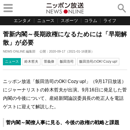
エンタメ
ニュース
スポーツ
コラム
ライフ
菅新内閣～長期政権になるためには「早期解
散」が必要
NEWS ONLINE 編集部
公開：
2020-09-17
（
2021-01-16
更新）
ニュース
鈴木哲夫
菅義偉
飯田浩司
飯田浩司のOK! Cozy up!
ニッポン放送「飯田浩司のOK! Cozy up!」（9月17日放送）
にジャーナリストの鈴木哲夫が出演。9月16日に発足した菅
内閣の今後について、産経新聞論説委員長の乾正人を電話
ゲストに迎えて解説した。
菅内閣～閣僚人事に見る、今後の政権の戦略と課題