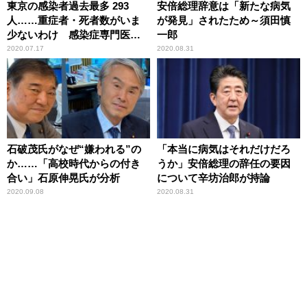
東京の感染者過去最多 293
安倍総理辞意は「新たな病気
人……重症者・死者数がいま
が発見」されたため～須田慎
少ないわけ 感染症専門医が
一郎
分析
2020.07.17
2020.08.31
石破茂氏がなぜ“嫌われる”の
「本当に病気はそれだけだろ
か……「高校時代からの付き
うか」安倍総理の辞任の要因
合い」石原伸晃氏が分析
について辛坊治郎が持論
2020.09.08
2020.08.31