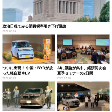
政治日程でみる消費税率引き下げ議論
2026.08.06
ついに出現！ 中国・BYDが放
AIに議論が集中、経済同友会
った軽自動車EV
夏季セミナーの2日間
2026.08.03
2026.07.23