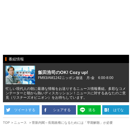
番組情報
飯田浩司のOK! Cozy up!
FM93/AM1242ニッポン放送 月-金 6:00-8:00
忙しい現代人の朝に最適な情報をお送りするニュース情報番組。多彩なコメ
ンテーターと朝から熱いディスカッション！ニュースに対するあなたのご意
見（リスナーズオピニオン）をお待ちしています。
ツイートする
シェアする
送る
はてな
TOP
ニュース
菅新内閣～長期政権になるためには「早期解散」が必要