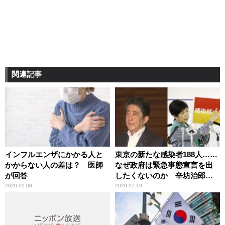
関連記事
インフルエンザにかかる人と
東京の新たな感染者188人……
かからない人の差は？ 医師
なぜ政府は緊急事態宣言を出
が回答
したくないのか 辛坊治郎が
持論
2020.01.08
2020.07.19