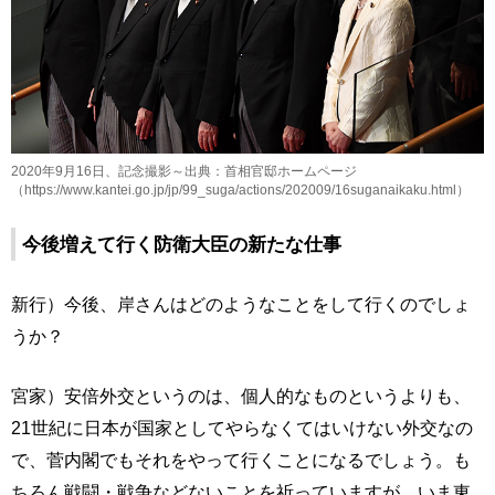
2020年9月16日、記念撮影～出典：首相官邸ホームページ
（https://www.kantei.go.jp/jp/99_suga/actions/202009/16suganaikaku.html）
今後増えて行く防衛大臣の新たな仕事
新行）今後、岸さんはどのようなことをして行くのでしょ
うか？
宮家）安倍外交というのは、個人的なものというよりも、
21世紀に日本が国家としてやらなくてはいけない外交なの
で、菅内閣でもそれをやって行くことになるでしょう。も
ちろん戦闘・戦争などないことを祈っていますが、いま東