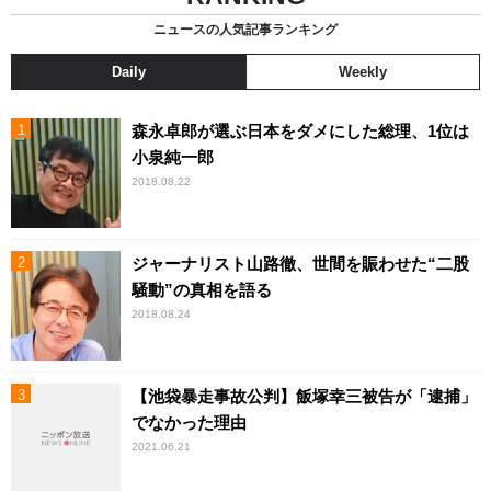
ニュースの人気記事ランキング
Daily
Weekly
森永卓郎が選ぶ日本をダメにした総理、1位は
小泉純一郎
2018.08.22
ジャーナリスト山路徹、世間を賑わせた“二股
騒動”の真相を語る
2018.08.24
【池袋暴走事故公判】飯塚幸三被告が「逮捕」
でなかった理由
2021.06.21