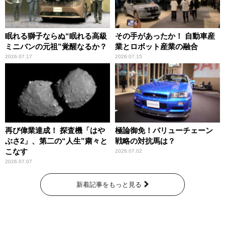
眠れる獅子ならぬ“眠れる高級
その手があったか！ 自動車産
ミニバンの元祖”覚醒なるか？
業とロボット産業の融合
2026.07.17
2026.07.15
再び偉業達成！ 探査機「はや
極論御免！バリューチェーン
ぶさ2」、第二の“人生”粛々と
戦略の対抗馬は？
こなす
2026.07.02
2026.07.07
新着記事をもっと見る