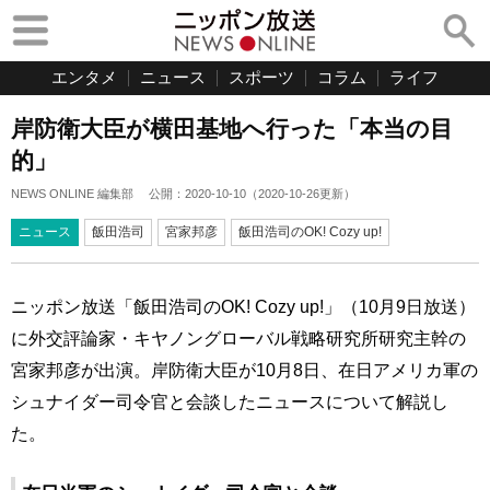
エンタメ
ニュース
スポーツ
コラム
ライフ
岸防衛大臣が横田基地へ行った「本当の目
的」
NEWS ONLINE 編集部
公開：
2020-10-10
（
2020-10-26
更新）
ニュース
飯田浩司
宮家邦彦
飯田浩司のOK! Cozy up!
ニッポン放送「飯田浩司のOK! Cozy up!」（10月9日放送）
に外交評論家・キヤノングローバル戦略研究所研究主幹の
宮家邦彦が出演。岸防衛大臣が10月8日、在日アメリカ軍の
シュナイダー司令官と会談したニュースについて解説し
た。