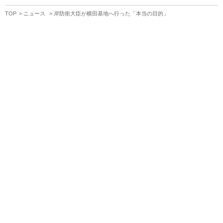
TOP
ニュース
岸防衛大臣が横田基地へ行った「本当の目的」