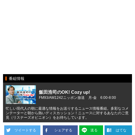
番組情報
飯田浩司のOK! Cozy up!
FM93/AM1242ニッポン放送 月-金 6:00-8:00
忙しい現代人の朝に最適な情報をお送りするニュース情報番組。多彩なコメ
ンテーターと朝から熱いディスカッション！ニュースに対するあなたのご意
見（リスナーズオピニオン）をお待ちしています。
ツイートする
シェアする
送る
はてな