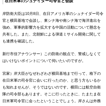
在日米軍のシュナイダー司令官と会談
岸防衛大臣は10月8日、在日アメリカ軍のシュナイダー司令
官と横田基地で会談し、東シナ海や南シナ海で海洋進出を
強め、軍事的影響力を拡大する中国の活動について懸念を
共有した。また、北朝鮮による弾道ミサイル開発に関して
も連携を確認した。
新行市佳アナウンサー）この防衛の観点で、警戒しなくて
はいけないポイントについて伺いたいのですが。
宮家）岸大臣がなぜわざわざ横田基地まで行って、格下の
在日米軍の司令官に会いに行ったのか、と思う方もいるか
も知れませんが、そうではないのです。横田には航空自衛
隊の司令部もあります。そこに行ったときに、たまたま在
日米軍司令官に会ったということでしょう。岸さんは外務