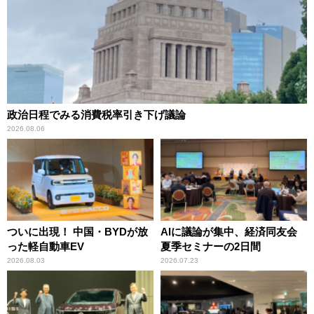
政治日程でみる消費税率引き下げ議論
2026.08.06
ついに出現！ 中国・BYDが放
AIに議論が集中、経済同友会
った軽自動車EV
夏季セミナーの2日間
2026.08.03
2026.07.23