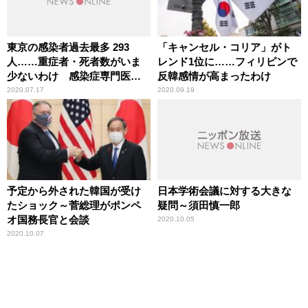
東京の感染者過去最多 293
「キャンセル・コリア」がト
人……重症者・死者数がいま
レンド1位に……フィリピンで
少ないわけ 感染症専門医が
反韓感情が高まったわけ
分析
2020.07.17
2020.09.19
予定から外された韓国が受け
日本学術会議に対する大きな
たショック～菅総理がポンペ
疑問～須田慎一郎
オ国務長官と会談
2020.10.05
2020.10.07