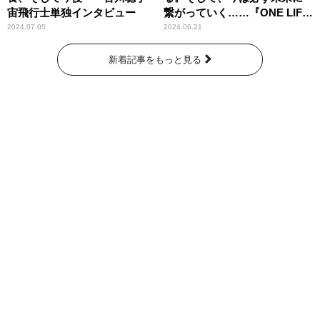
宙飛行士単独インタビュー
繋がっていく……『ONE LIFE
奇跡が繋いだ6000の命』
2024.07.05
2024.06.21
新着記事をもっと見る