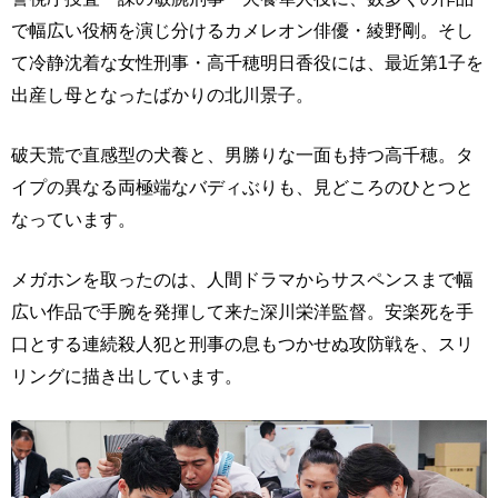
で幅広い役柄を演じ分けるカメレオン俳優・綾野剛。そし
て冷静沈着な女性刑事・高千穂明日香役には、最近第1子を
出産し母となったばかりの北川景子。
破天荒で直感型の犬養と、男勝りな一面も持つ高千穂。タ
イプの異なる両極端なバディぶりも、見どころのひとつと
なっています。
メガホンを取ったのは、人間ドラマからサスペンスまで幅
広い作品で手腕を発揮して来た深川栄洋監督。安楽死を手
口とする連続殺人犯と刑事の息もつかせぬ攻防戦を、スリ
リングに描き出しています。