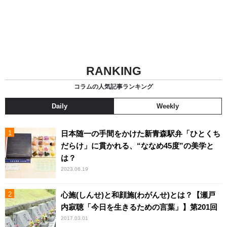
RANKING
コラムの人気記事ランキング
Daily
Weekly
日本随一の手間をかけた新青森駅弁「ひとくち
だらけ」に貫かれる、“ななめ45度”の美学と
は？
2023.06.19
心施(しんせ)と和顔施(わがんせ)とは？【瀬戸
内寂聴「今日を生きるための言葉」】第201回
2017.03.01