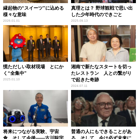
縁起物の“スイーツ”に込める
真理とは？ 野球観戦で思い出
様々な意味
した少年時代のできごと
2026.01.01
2025.09.13
慌ただしい取材現場 とにか
湘南で新たなスタートを切っ
く“全集中”
たレストラン 人との繋がり
で起きた奇跡
2025.01.10
2024.07.11
将来につながる実験、宇宙
普通の人にもできることがあ
食、そして今後――古川聡宇
る。そして、今は必ず未来に