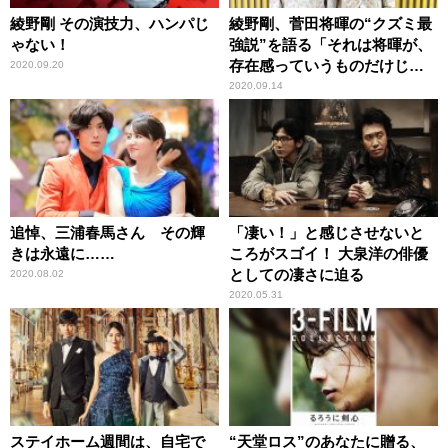
綾野剛 その演技力、ハンパじ
綾野剛、菅田将暉の“クズミ最
ゃない！
強説”を語る「それは将暉が、
存在感っていうものだけじゃ
2020.09.20
ない……」
2020.09.14
追悼、三浦春馬さん その輝
「凄い！」と感じさせないと
きは永遠に……
ころがスゴイ！ 大泉洋の俳優
としての凄さに迫る
2020.08.02
2020.05.31
ステイホーム週間は、自宅で
“天堂ロス”のあなたに贈る、