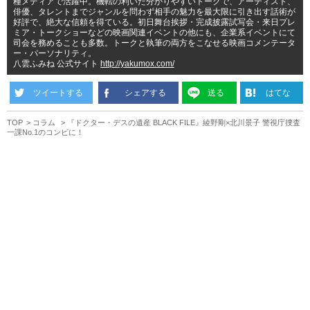
種メディアで活躍中。機転の利いた分かりやすいトークで、アーティスト、
俳優、タレントまでジャンルを問わず相手の魅力を最大限に引き出す話術が
好評で、絶大な信頼を得ている。初日舞台挨拶・完成披露試写会・来日プレ
ミア・トークショーなどの映画関連イベントの他にも、企業系イベントにて
司会を務めることも多数。トークと執筆の両方をこなせる映画コメンテータ
ー・パーソナリティ。
八雲ふみね 公式サイト
http://yakumox.com/
ツイートする
シェアする
送る
はてな
TOP
コラム
『ドクター・デスの遺産 BLACK FILE』綾野剛×北川景子 警視庁捜査
一課No.1のコンビに！