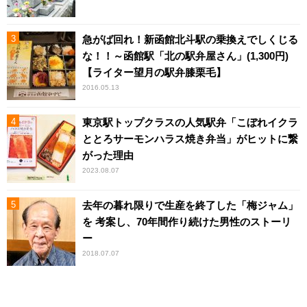
急がば回れ！新函館北斗駅の乗換えでしくじる
な！！～函館駅「北の駅弁屋さん」(1,300円)
【ライター望月の駅弁膝栗毛】
2016.05.13
東京駅トップクラスの人気駅弁「こぼれイクラ
ととろサーモンハラス焼き弁当」がヒットに繋
がった理由
2023.08.07
去年の暮れ限りで生産を終了した「梅ジャム」
を 考案し、70年間作り続けた男性のストーリ
ー
2018.07.07