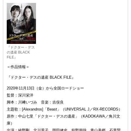
『ドクター・デス
の遺産 BLACK
FILE』
＜作品情報＞
『ドクター・デスの遺産 BLACK FILE』
2020年11月13日（金）から全国ロードショー
監督：深川栄洋
脚本：川﨑いづみ 音楽：吉俣良
主題歌：[Alexandros]「Beast」（UNIVERSAL J／RX-RECORDS）
原作：中山七里「ドクター・デスの遺産」（KADOKAWA／角川文
庫）
出演：綾野剛、北川景子、岡田健史、前野朋哉、青山美郷、石黒賢