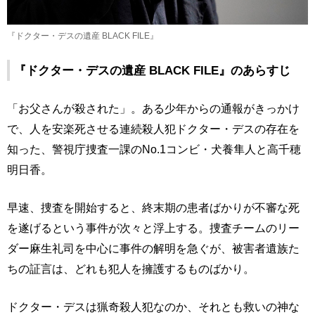
『ドクター・デスの遺産 BLACK FILE』
『ドクター・デスの遺産 BLACK FILE』のあらすじ
「お父さんが殺された」。ある少年からの通報がきっかけ
で、人を安楽死させる連続殺人犯ドクター・デスの存在を
知った、警視庁捜査一課のNo.1コンビ・犬養隼人と高千穂
明日香。
早速、捜査を開始すると、終末期の患者ばかりが不審な死
を遂げるという事件が次々と浮上する。捜査チームのリー
ダー麻生礼司を中心に事件の解明を急ぐが、被害者遺族た
ちの証言は、どれも犯人を擁護するものばかり。
ドクター・デスは猟奇殺人犯なのか、それとも救いの神な