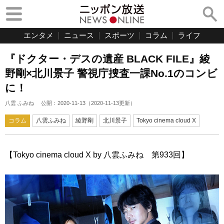
エンタメ
ニュース
スポーツ
コラム
ライフ
『ドクター・デスの遺産 BLACK FILE』綾
野剛×北川景子 警視庁捜査一課No.1のコンビ
に！
八雲 ふみね
公開：
2020-11-13
（
2020-11-13
更新）
コラム
八雲ふみね
綾野剛
北川景子
Tokyo cinema cloud X
【Tokyo cinema cloud X by 八雲ふみね 第933回】