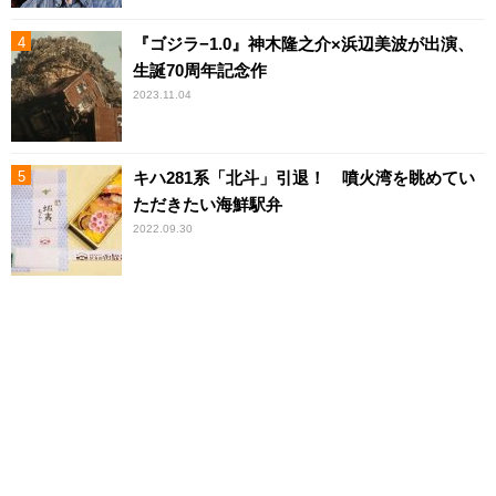
『ゴジラ−1.0』神木隆之介×浜辺美波が出演、
生誕70周年記念作
2023.11.04
キハ281系「北斗」引退！ 噴火湾を眺めてい
ただきたい海鮮駅弁
2022.09.30