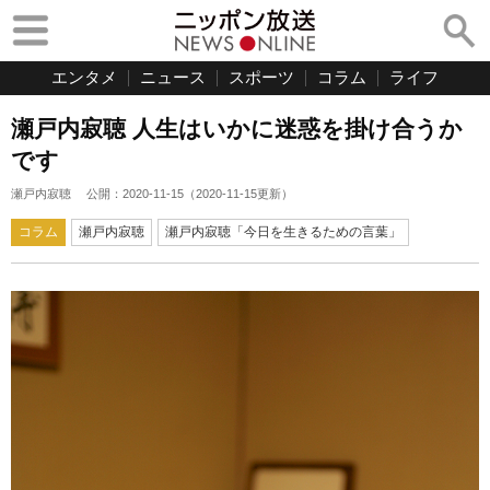
エンタメ
ニュース
スポーツ
コラム
ライフ
瀬戸内寂聴 人生はいかに迷惑を掛け合うか
です
瀬戸内寂聴
公開：
2020-11-15
（
2020-11-15
更新）
コラム
瀬戸内寂聴
瀬戸内寂聴「今日を生きるための言葉」