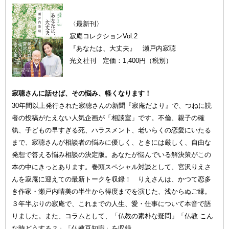
〈最新刊〉
寂庵コレクションVol.2
『あなたは、大丈夫』 瀬戸内寂聴
光文社刊 定価：1,400円（税別）
寂聴さんに話せば、その悩み、軽くなります！
30年間以上発行された寂聴さんの新聞『寂庵だより』で、つねに読
者の投稿がたえない人気企画が「相談室」です。不倫、親子の確
執、子どもの早すぎる死、ハラスメント、老いらくの恋愛にいたる
まで、寂聴さんが相談者の悩みに優しく、ときには厳しく、自由な
発想で答える悩み相談の決定版。あなたが悩んでいる解決策がこの
本の中にきっとあります。巻頭スペシャル対談として、宮沢りえさ
んを寂庵に迎えての最新トークを収録！ りえさんは、かつて恋多
き作家・瀬戸内晴美の半生から得度までを演じた、浅からぬご縁。
３年半ぶりの寂庵で、これまでの人生、愛・仕事について本音で語
りました。また、コラムとして、「仏教の素朴な疑問」「仏教 こん
な時どうする？」「仏教豆知識」を収録。