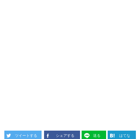
ツイートする
シェアする
送る
はてな