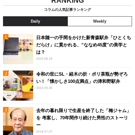
RANKING
コラムの人気記事ランキング
Daily
Weekly
日本随一の手間をかけた新青森駅弁「ひとくち
だらけ」に貫かれる、“ななめ45度”の美学と
は？
2023.06.19
令和の世にSL・経木の折・ポリ茶瓶が勢ぞろ
い！「懐かしさ100点満点」の津和野駅弁
2022.05.30
去年の暮れ限りで生産を終了した「梅ジャム」
を 考案し、70年間作り続けた男性のストーリ
ー
2018.07.07