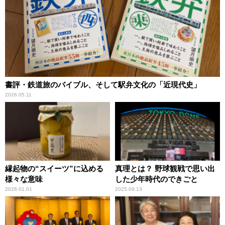
書評・鉄道旅のバイブル、そして駅弁文化の「近現代史」
2026.05.11
縁起物の“スイーツ”に込める
真理とは？ 野球観戦で思い出
様々な意味
した少年時代のできごと
2026.01.01
2025.09.13