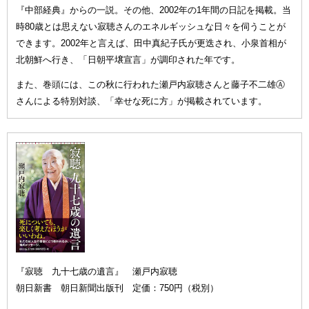
『中部経典』からの一説。その他、2002年の1年間の日記を掲載。当
時80歳とは思えない寂聴さんのエネルギッシュな日々を伺うことが
できます。2002年と言えば、田中真紀子氏が更迭され、小泉首相が
北朝鮮へ行き、「日朝平壌宣言」が調印された年です。
また、巻頭には、この秋に行われた瀬戸内寂聴さんと藤子不二雄Ⓐ
さんによる特別対談、「幸せな死に方」が掲載されています。
『寂聴 九十七歳の遺言』 瀬戸内寂聴
朝日新書 朝日新聞出版刊 定価：750円（税別）