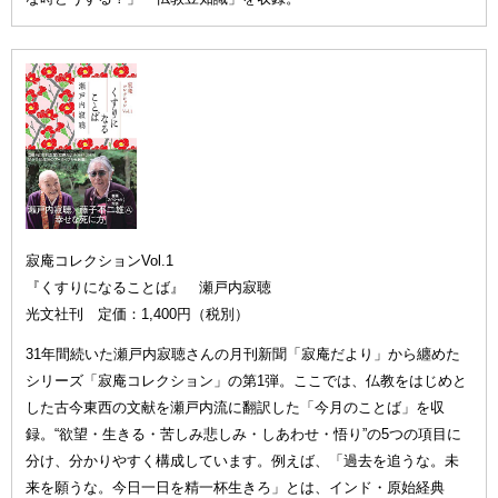
寂庵コレクションVol.1
『くすりになることば』 瀬戸内寂聴
光文社刊 定価：1,400円（税別）
31年間続いた瀬戸内寂聴さんの月刊新聞「寂庵だより」から纏めた
シリーズ「寂庵コレクション」の第1弾。ここでは、仏教をはじめと
した古今東西の文献を瀬戸内流に翻訳した「今月のことば」を収
録。“欲望・生きる・苦しみ悲しみ・しあわせ・悟り”の5つの項目に
分け、分かりやすく構成しています。例えば、「過去を追うな。未
来を願うな。今日一日を精一杯生きろ」とは、インド・原始経典