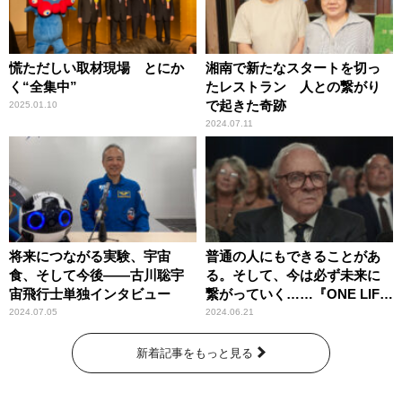
慌ただしい取材現場 とにか
湘南で新たなスタートを切っ
く“全集中”
たレストラン 人との繋がり
で起きた奇跡
2025.01.10
2024.07.11
将来につながる実験、宇宙
普通の人にもできることがあ
食、そして今後――古川聡宇
る。そして、今は必ず未来に
宙飛行士単独インタビュー
繋がっていく……『ONE LIFE
奇跡が繋いだ6000の命』
2024.07.05
2024.06.21
新着記事をもっと見る