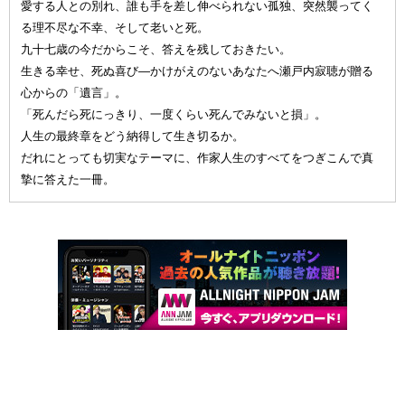
愛する人との別れ、誰も手を差し伸べられない孤独、突然襲ってく
る理不尽な不幸、そして老いと死。
九十七歳の今だからこそ、答えを残しておきたい。
生きる幸せ、死ぬ喜び—かけがえのないあなたへ瀬戸内寂聴が贈る
心からの「遺言」。
「死んだら死にっきり、一度くらい死んでみないと損」。
人生の最終章をどう納得して生き切るか。
だれにとっても切実なテーマに、作家人生のすべてをつぎこんで真
摯に答えた一冊。