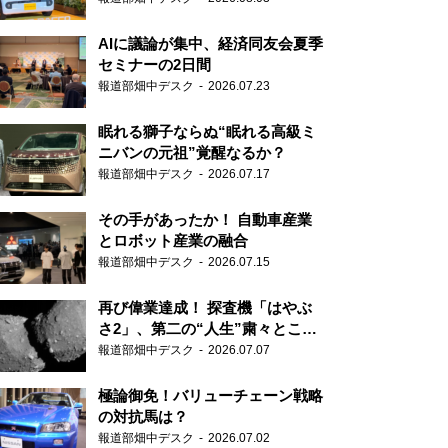
AIに議論が集中、経済同友会夏季
セミナーの2日間
報道部畑中デスク
2026.07.23
眠れる獅子ならぬ“眠れる高級ミ
ニバンの元祖”覚醒なるか？
報道部畑中デスク
2026.07.17
その手があったか！ 自動車産業
とロボット産業の融合
報道部畑中デスク
2026.07.15
再び偉業達成！ 探査機「はやぶ
さ2」、第二の“人生”粛々とこな
す
報道部畑中デスク
2026.07.07
極論御免！バリューチェーン戦略
の対抗馬は？
報道部畑中デスク
2026.07.02