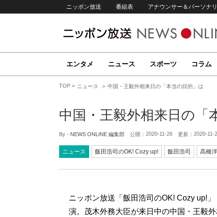
ニッポン放送
番組表
アナウンサー＆パーソナ
エンタメ
ニュース
スポーツ
コラム
TOP
ニュース
中国・王毅外相来日の「本当の目的」は
中国・王毅外相来日の「
2020-11-26
2020-11-
By -
NEWS ONLINE 編集部
公開：
更新：
ニュース
飯田浩司のOK! Cozy up!
飯田浩司
高橋
ニッポン放送「飯田浩司のOK! Cozy u
演。茂木外務大臣が来日中の中国・王毅外