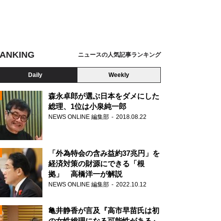
ANKING
ニュースの人気記事ランキング
Daily
Weekly
森永卓郎が選ぶ日本をダメにした
総理、1位は小泉純一郎
NEWS ONLINE 編集部
2018.08.22
N
「外為特会の含み益約37兆円」を
経済対策の財源にできる「根
拠」 高橋洋一が解説
NEWS ONLINE 編集部
2022.10.12
亀井静香が言及『高市早苗氏は初
の女性総理になる可能性がある』