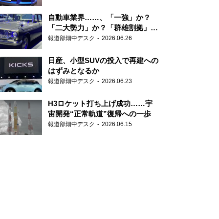
自動車業界……、「一強」か？
「二大勢力」か？「群雄割拠」
か？
報道部畑中デスク
2026.06.26
日産、小型SUVの投入で再建への
はずみとなるか
報道部畑中デスク
2026.06.23
H3ロケット打ち上げ成功……宇
宙開発“正常軌道”復帰への一歩
報道部畑中デスク
2026.06.15