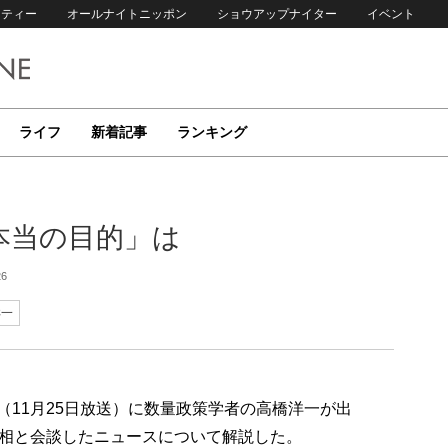
リティー
オールナイトニッポン
ショウアップナイター
イベント
ライフ
新着記事
ランキング
本当の目的」は
26
洋一
p!」（11月25日放送）に数量政策学者の高橋洋一が出
相と会談したニュースについて解説した。