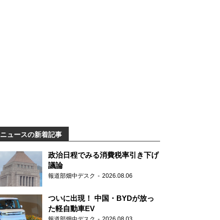
ニュースの新着記事
政治日程でみる消費税率引き下げ
議論
報道部畑中デスク
2026.08.06
ついに出現！ 中国・BYDが放っ
た軽自動車EV
報道部畑中デスク
2026.08.03