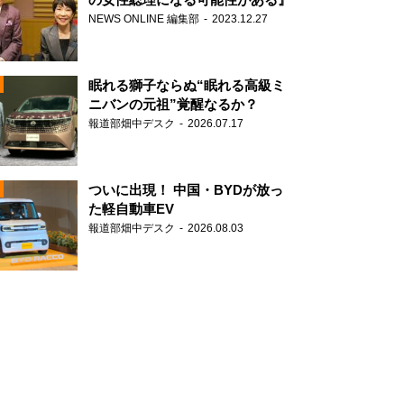
NEWS ONLINE 編集部
2023.12.27
眠れる獅子ならぬ“眠れる高級ミ
ニバンの元祖”覚醒なるか？
報道部畑中デスク
2026.07.17
N
ついに出現！ 中国・BYDが放っ
た軽自動車EV
報道部畑中デスク
2026.08.03
N