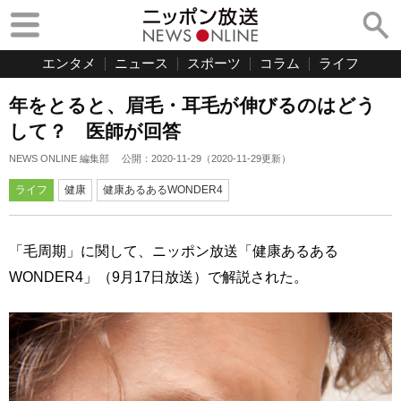
エンタメ
ニュース
スポーツ
コラム
ライフ
年をとると、眉毛・耳毛が伸びるのはどう
して？ 医師が回答
NEWS ONLINE 編集部
公開：
2020-11-29
（
2020-11-29
更新）
ライフ
健康
健康あるあるWONDER4
「毛周期」に関して、ニッポン放送「健康あるある
WONDER4」（9月17日放送）で解説された。