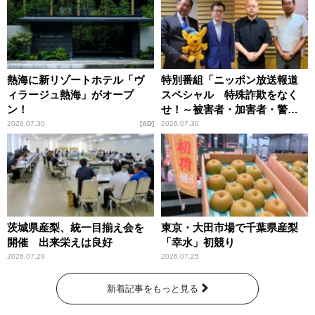
熱海に新リゾートホテル「ヴ
特別番組「ニッポン放送報道
ィラージュ熱海」がオープ
スペシャル 特殊詐欺をなく
ン！
せ！～被害者・加害者・警視
庁が語るトクリュウの実態
2026.07.30
AD
2026.07.30
～」放送
茨城県産梨、統一目揃え会を
東京・大田市場で千葉県産梨
開催 出来栄えは良好
「幸水」初競り
2026.07.29
2026.07.25
新着記事をもっと見る