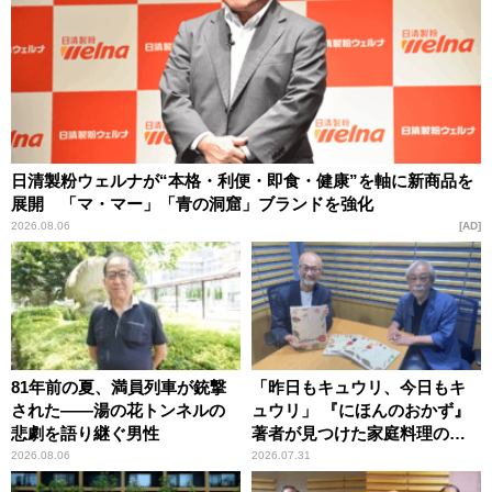
日清製粉ウェルナが“本格・利便・即食・健康”を軸に新商品を
展開 「マ・マー」「青の洞窟」ブランドを強化
2026.08.06
AD
81年前の夏、満員列車が銃撃
「昨日もキュウリ、今日もキ
された――湯の花トンネルの
ュウリ」 『にほんのおかず』
悲劇を語り継ぐ男性
著者が見つけた家庭料理の知
恵
2026.08.06
2026.07.31