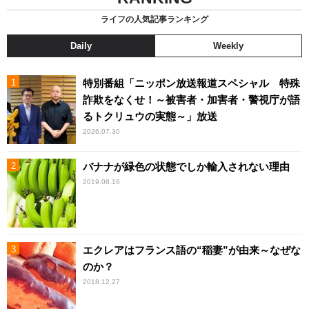
ライフの人気記事ランキング
Daily
Weekly
特別番組「ニッポン放送報道スペシャル 特殊
詐欺をなくせ！～被害者・加害者・警視庁が語
るトクリュウの実態～」放送
2026.07.30
バナナが緑色の状態でしか輸入されない理由
2019.08.16
エクレアはフランス語の“稲妻”が由来～なぜな
のか？
2018.12.27