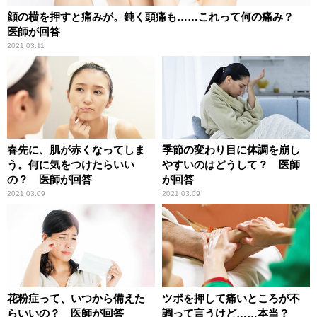
顔の横を押すと痛みが。鈍く頭痛も……これって何の痛み？
医師が回答
2021.03.11
春先に、肌が赤くなってしま
季節の変わり目に体調を崩し
う。何に気をつけたらいい
やすいのはどうして？ 医師
の？ 医師が回答
が回答
2021.03.09
2021.03.09
花粉症って、いつから備えた
ツボを押して痛いところが不
らいいの？ 医師が回答
調って言うけど……本当？