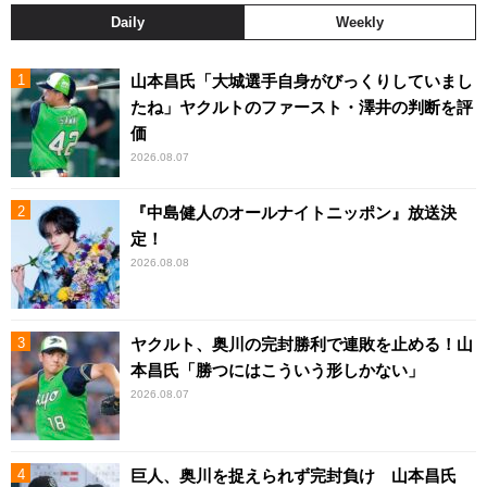
Daily
Weekly
山本昌氏「大城選手自身がびっくりしていまし
たね」ヤクルトのファースト・澤井の判断を評
価
2026.08.07
『中島健人のオールナイトニッポン』放送決
定！
2026.08.08
ヤクルト、奥川の完封勝利で連敗を止める！山
本昌氏「勝つにはこういう形しかない」
2026.08.07
巨人、奥川を捉えられず完封負け 山本昌氏