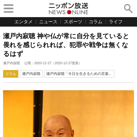
エンタメ
ニュース
スポーツ
コラム
ライフ
瀬戸内寂聴 神や仏が常に自分を見ていると
畏れを感じられれば、犯罪や戦争は無くな
るはず
瀬戸内寂聴
公開：
2020-12-27
（
2020-12-27
更新）
コラム
瀬戸内寂聴
瀬戸内寂聴「今日を生きるための言葉」