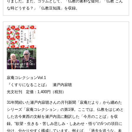
りました。また、コラムとして、「仏教の素朴な疑問」「仏教 こん
な時どうする？」「仏教豆知識」を収録。
寂庵コレクションVol.1
『くすりになることば』 瀬戸内寂聴
光文社刊 定価：1,400円（税別）
31年間続いた瀬戸内寂聴さんの月刊新聞「寂庵だより」から纏めた
シリーズ「寂庵コレクション」の第1弾。ここでは、仏教をはじめと
した古今東西の文献を瀬戸内流に翻訳した「今月のことば」を収
録。“欲望・生きる・苦しみ悲しみ・しあわせ・悟り”の5つの項目に
分け、分かりやすく構成しています。例えば、「過去を追うな。未