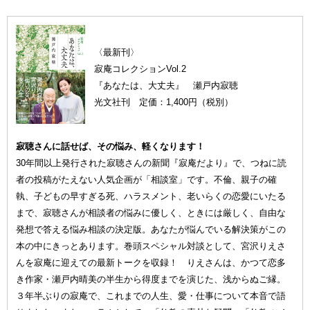
〈最新刊〉
寂庵コレクションVol.2
『あなたは、大丈夫』 瀬戸内寂聴
光文社刊 定価：1,400円（税別）
寂聴さんに話せば、その悩み、軽くなります！
30年間以上発行された寂聴さんの新聞『寂庵だより』で、つねに読
者の投稿がたえない人気企画が「相談室」です。不倫、親子の確
執、子どもの早すぎる死、ハラスメント、老いらくの恋愛にいたる
まで、寂聴さんが相談者の悩みに優しく、ときには厳しく、自由な
発想で答える悩み相談の決定版。あなたが悩んでいる解決策がこの
本の中にきっとあります。巻頭スペシャル対談として、宮沢りえさ
んを寂庵に迎えての最新トークを収録！ りえさんは、かつて恋多
き作家・瀬戸内晴美の半生から得度までを演じた、浅からぬご縁。
３年半ぶりの寂庵で、これまでの人生、愛・仕事について本音で語