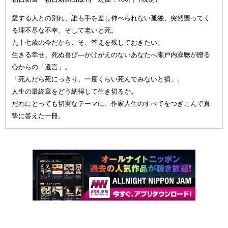
愛する人との別れ、誰も手を差し伸べられない孤独、突然襲ってく
る理不尽な不幸、そして老いと死。
九十七歳の今だからこそ、答えを残しておきたい。
生きる幸せ、死ぬ喜び—かけがえのないあなたへ瀬戸内寂聴が贈る
心からの「遺言」。
「死んだら死にっきり、一度くらい死んでみないと損」。
人生の最終章をどう納得して生き切るか。
だれにとっても切実なテーマに、作家人生のすべてをつぎこんで真
摯に答えた一冊。