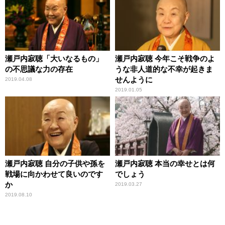
瀬戸内寂聴「大いなるもの」
瀬戸内寂聴 今年こそ戦争のよ
の不思議な力の存在
うな非人道的な不幸が起きま
せんように
2019.04.08
2019.01.05
瀬戸内寂聴 自分の子供や孫を
瀬戸内寂聴 本当の幸せとは何
戦場に向かわせて良いのです
でしょう
か
2019.03.27
2019.08.10