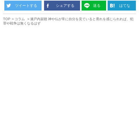
ツイートする
シェアする
送る
はてな
TOP
コラム
瀬戸内寂聴 神や仏が常に自分を見ていると畏れを感じられれば、犯
罪や戦争は無くなるはず