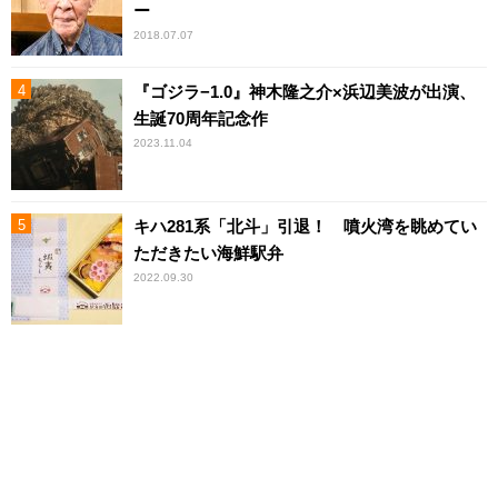
ー
2018.07.07
『ゴジラ−1.0』神木隆之介×浜辺美波が出演、
生誕70周年記念作
2023.11.04
キハ281系「北斗」引退！ 噴火湾を眺めてい
ただきたい海鮮駅弁
2022.09.30