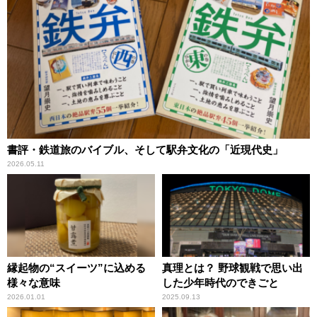
書評・鉄道旅のバイブル、そして駅弁文化の「近現代史」
2026.05.11
縁起物の“スイーツ”に込める
真理とは？ 野球観戦で思い出
様々な意味
した少年時代のできごと
2026.01.01
2025.09.13