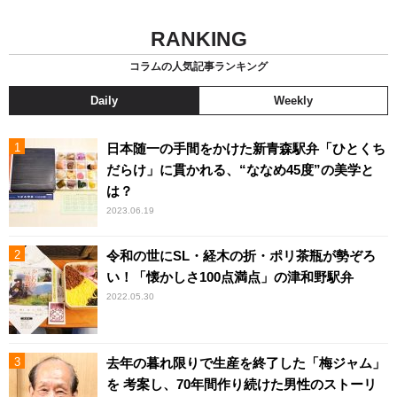
RANKING
コラムの人気記事ランキング
Daily
Weekly
日本随一の手間をかけた新青森駅弁「ひとくち
だらけ」に貫かれる、“ななめ45度”の美学と
は？
2023.06.19
令和の世にSL・経木の折・ポリ茶瓶が勢ぞろ
い！「懐かしさ100点満点」の津和野駅弁
2022.05.30
去年の暮れ限りで生産を終了した「梅ジャム」
を 考案し、70年間作り続けた男性のストーリ