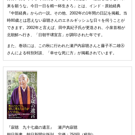
来を願うな。今日一日を精一杯生きろ」とは、インド・原始経典
『中部経典』からの一説。その他、2002年の1年間の日記を掲載。当
時80歳とは思えない寂聴さんのエネルギッシュな日々を伺うことが
できます。2002年と言えば、田中真紀子氏が更迭され、小泉首相が
北朝鮮へ行き、「日朝平壌宣言」が調印された年です。
また、巻頭には、この秋に行われた瀬戸内寂聴さんと藤子不二雄Ⓐ
さんによる特別対談、「幸せな死に方」が掲載されています。
『寂聴 九十七歳の遺言』 瀬戸内寂聴
朝日新書 朝日新聞出版刊 定価：750円（税別）