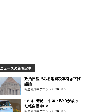
ニュースの新着記事
政治日程でみる消費税率引き下げ
議論
報道部畑中デスク
2026.08.06
ついに出現！ 中国・BYDが放っ
た軽自動車EV
報道部畑中デスク
2026.08.03