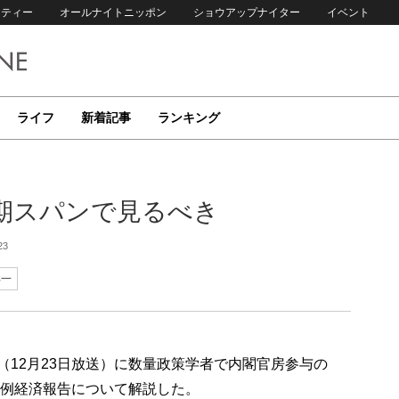
リティー
オールナイトニッポン
ショウアップナイター
イベント
ライフ
新着記事
ランキング
長期スパンで見るべき
23
洋一
p!」（12月23日放送）に数量政策学者で内閣官房参与の
月例経済報告について解説した。