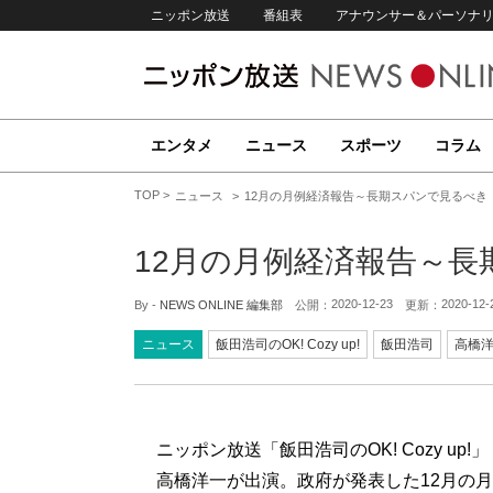
ニッポン放送
番組表
アナウンサー＆パーソナ
エンタメ
ニュース
スポーツ
コラム
TOP
ニュース
12月の月例経済報告～長期スパンで見るべき
12月の月例経済報告～
2020-12-23
2020-12-
By -
NEWS ONLINE 編集部
公開：
更新：
ニュース
飯田浩司のOK! Cozy up!
飯田浩司
高橋
ニッポン放送「飯田浩司のOK! Cozy u
高橋洋一が出演。政府が発表した12月の