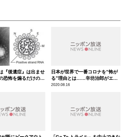
は『後遺症』は出ませ
日本が世界で一番コロナを“怖が
の恐怖を煽るだけの誤
る”理由とは……辛坊治郎がエコ
アの語法に辛坊治郎が
ノミストと対論
2020.08.16
波が既にピークアウト
「Go To トラベル」を中止できな