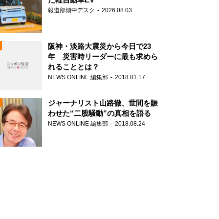
報道部畑中デスク
2026.08.03
阪神・淡路大震災から今日で23
年 災害時リーダーに最も求めら
れることとは？
N
NEWS ONLINE 編集部
2018.01.17
ジャーナリスト山路徹、世間を賑
わせた“二股騒動”の真相を語る
NEWS ONLINE 編集部
2018.08.24
N