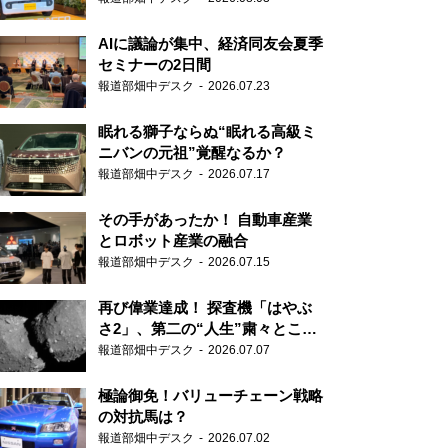
AIに議論が集中、経済同友会夏季
セミナーの2日間
報道部畑中デスク
2026.07.23
眠れる獅子ならぬ“眠れる高級ミ
ニバンの元祖”覚醒なるか？
報道部畑中デスク
2026.07.17
その手があったか！ 自動車産業
とロボット産業の融合
報道部畑中デスク
2026.07.15
再び偉業達成！ 探査機「はやぶ
さ2」、第二の“人生”粛々とこな
す
報道部畑中デスク
2026.07.07
極論御免！バリューチェーン戦略
の対抗馬は？
報道部畑中デスク
2026.07.02