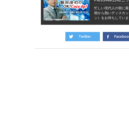
FM93/AM1242ニ
忙しい現代人の朝に最
朝から熱いディスカッ
ン）をお待ちしていま