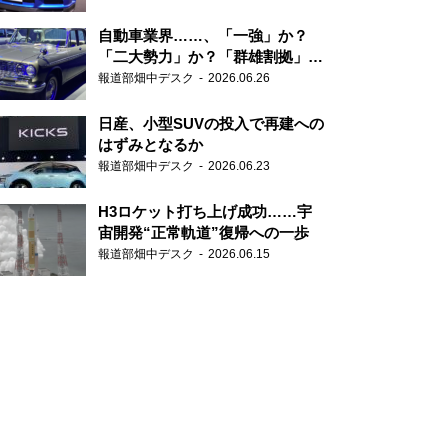
自動車業界……、「一強」か？
「二大勢力」か？「群雄割拠」
か？
報道部畑中デスク
2026.06.26
日産、小型SUVの投入で再建への
はずみとなるか
報道部畑中デスク
2026.06.23
H3ロケット打ち上げ成功……宇
宙開発“正常軌道”復帰への一歩
報道部畑中デスク
2026.06.15