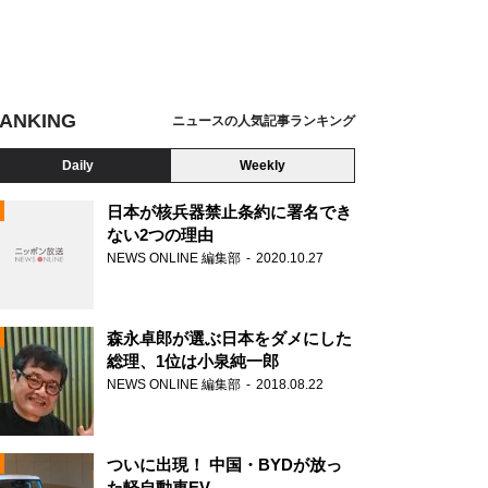
ANKING
ニュースの人気記事ランキング
Daily
Weekly
日本が核兵器禁止条約に署名でき
ない2つの理由
NEWS ONLINE 編集部
2020.10.27
N
森永卓郎が選ぶ日本をダメにした
総理、1位は小泉純一郎
NEWS ONLINE 編集部
2018.08.22
ついに出現！ 中国・BYDが放っ
た軽自動車EV