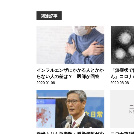
関連記事
インフルエンザにかかる人とかか
「無症状で
らない人の差は？ 医師が回答
ん」コロナ
ったメディ
2020.01.08
2020.08.08
異議
欧米よりも死者数・感染者数が少
コロナ第3