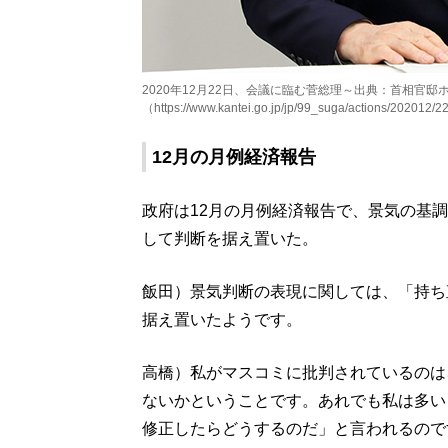
2020年12月22日、会議に臨む菅総理～出典：首相官邸
（https://www.kantei.go.jp/jp/99_suga/actions/202012/2
12月の月例経済報告
政府は12月の月例経済報告で、景気の基
して判断を据え置いた。
飯田）景気判断の表現に関しては、「持ち
据え置いたようです。
高橋）私がマスコミに批判されているのは
ないかということです。あれでも私は多い
修正したらどうするのだ」と言われるので