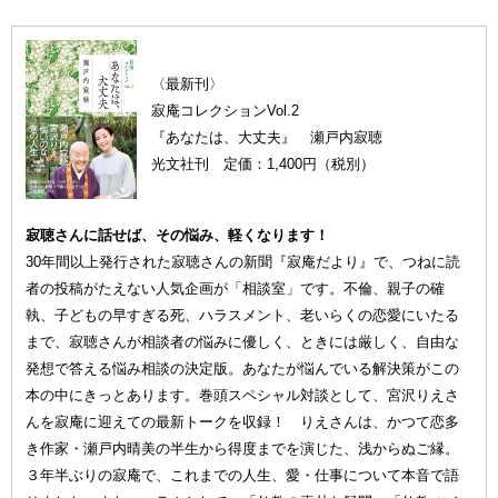
〈最新刊〉
寂庵コレクションVol.2
『あなたは、大丈夫』 瀬戸内寂聴
光文社刊 定価：1,400円（税別）
寂聴さんに話せば、その悩み、軽くなります！
30年間以上発行された寂聴さんの新聞『寂庵だより』で、つねに読
者の投稿がたえない人気企画が「相談室」です。不倫、親子の確
執、子どもの早すぎる死、ハラスメント、老いらくの恋愛にいたる
まで、寂聴さんが相談者の悩みに優しく、ときには厳しく、自由な
発想で答える悩み相談の決定版。あなたが悩んでいる解決策がこの
本の中にきっとあります。巻頭スペシャル対談として、宮沢りえさ
んを寂庵に迎えての最新トークを収録！ りえさんは、かつて恋多
き作家・瀬戸内晴美の半生から得度までを演じた、浅からぬご縁。
３年半ぶりの寂庵で、これまでの人生、愛・仕事について本音で語