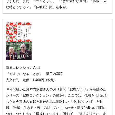
りました。また、コラムとして、「仏教の素朴な疑問」「仏教 こん
な時どうする？」「仏教豆知識」を収録。
寂庵コレクションVol.1
『くすりになることば』 瀬戸内寂聴
光文社刊 定価：1,400円（税別）
31年間続いた瀬戸内寂聴さんの月刊新聞「寂庵だより」から纏めた
シリーズ「寂庵コレクション」の第1弾。ここでは、仏教をはじめと
した古今東西の文献を瀬戸内流に翻訳した「今月のことば」を収
録。“欲望・生きる・苦しみ悲しみ・しあわせ・悟り”の5つの項目に
分け、分かりやすく構成しています。例えば、「過去を追うな。未