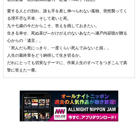
愛する人との別れ、誰も手を差し伸べられない孤独、突然襲ってく
る理不尽な不幸、そして老いと死。
九十七歳の今だからこそ、答えを残しておきたい。
生きる幸せ、死ぬ喜び—かけがえのないあなたへ瀬戸内寂聴が贈る
心からの「遺言」。
「死んだら死にっきり、一度くらい死んでみないと損」。
人生の最終章をどう納得して生き切るか。
だれにとっても切実なテーマに、作家人生のすべてをつぎこんで真
摯に答えた一冊。