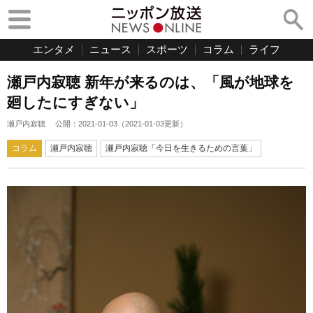
エンタメ
ニュース
スポーツ
コラム
ライフ
瀬戸内寂聴 新年が来るのは、「風が地球を
廻したにすぎない」
瀬戸内寂聴
公開：
2021-01-03
（
2021-01-03
更新）
コラム
瀬戸内寂聴
瀬戸内寂聴「今日を生きるための言葉」