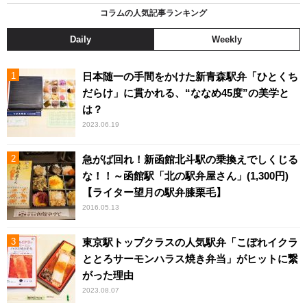
コラムの人気記事ランキング
Daily
Weekly
日本随一の手間をかけた新青森駅弁「ひとくち
だらけ」に貫かれる、“ななめ45度”の美学と
は？
2023.06.19
急がば回れ！新函館北斗駅の乗換えでしくじる
な！！～函館駅「北の駅弁屋さん」(1,300円)
【ライター望月の駅弁膝栗毛】
2016.05.13
東京駅トップクラスの人気駅弁「こぼれイクラ
ととろサーモンハラス焼き弁当」がヒットに繋
がった理由
2023.08.07