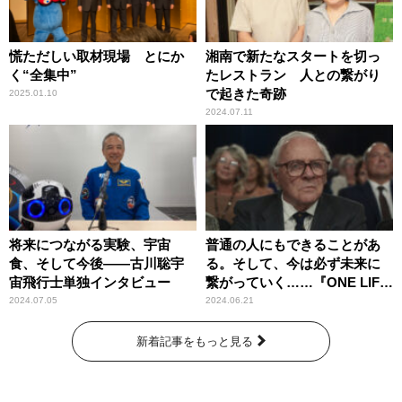
慌ただしい取材現場 とにか
湘南で新たなスタートを切っ
く“全集中”
たレストラン 人との繋がり
で起きた奇跡
2025.01.10
2024.07.11
将来につながる実験、宇宙
普通の人にもできることがあ
食、そして今後――古川聡宇
る。そして、今は必ず未来に
宙飛行士単独インタビュー
繋がっていく……『ONE LIFE
奇跡が繋いだ6000の命』
2024.07.05
2024.06.21
新着記事をもっと見る