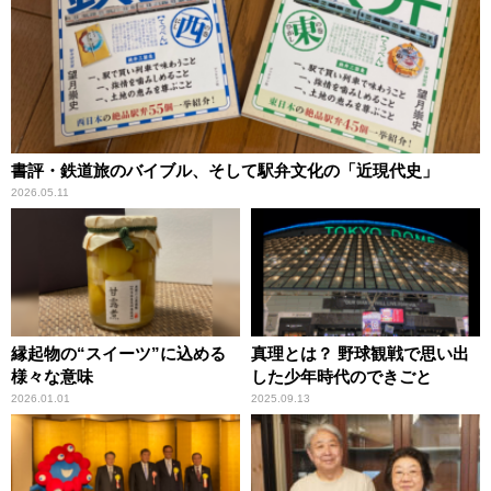
書評・鉄道旅のバイブル、そして駅弁文化の「近現代史」
2026.05.11
縁起物の“スイーツ”に込める
真理とは？ 野球観戦で思い出
様々な意味
した少年時代のできごと
2026.01.01
2025.09.13