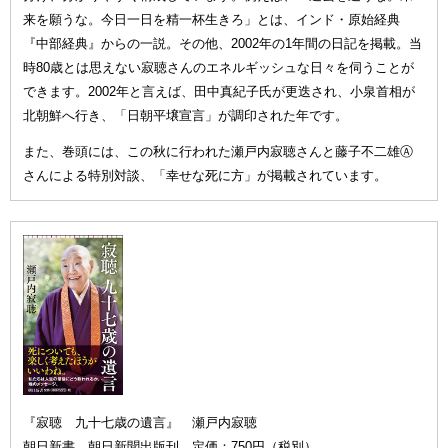
来を願うな。今日一日を精一杯生きろ」とは、インド・原始経典
『中部経典』からの一説。その他、2002年の1年間の日記を掲載。当
時80歳とは思えない寂聴さんのエネルギッシュな日々を伺うことが
できます。2002年と言えば、田中真紀子氏が更迭され、小泉首相が
北朝鮮へ行き、「日朝平壌宣言」が調印された年です。
また、巻頭には、この秋に行われた瀬戸内寂聴さんと藤子不二雄Ⓐ
さんによる特別対談、「幸せな死に方」が掲載されています。
『寂聴 九十七歳の遺言』 瀬戸内寂聴
朝日新書 朝日新聞出版刊 定価：750円（税別）