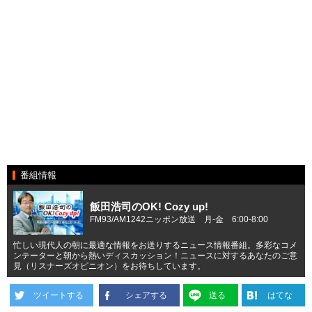
番組情報
飯田浩司のOK! Cozy up!
FM93/AM1242ニッポン放送 月-金 6:00-8:00
忙しい現代人の朝に最適な情報をお送りするニュース情報番組。多彩なコメ
ンテーターと朝から熱いディスカッション！ニュースに対するあなたのご意
見（リスナーズオピニオン）をお待ちしています。
ツイートする
シェアする
送る
はてな