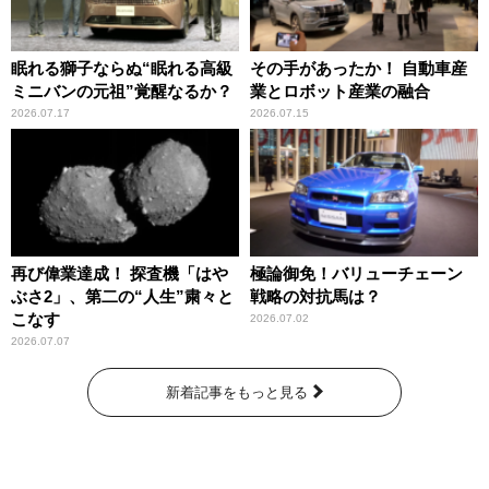
眠れる獅子ならぬ“眠れる高級
その手があったか！ 自動車産
ミニバンの元祖”覚醒なるか？
業とロボット産業の融合
2026.07.17
2026.07.15
再び偉業達成！ 探査機「はや
極論御免！バリューチェーン
ぶさ2」、第二の“人生”粛々と
戦略の対抗馬は？
こなす
2026.07.02
2026.07.07
新着記事をもっと見る