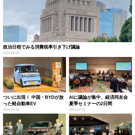
政治日程でみる消費税率引き下げ議論
2026.08.06
ついに出現！ 中国・BYDが放
AIに議論が集中、経済同友会
った軽自動車EV
夏季セミナーの2日間
2026.08.03
2026.07.23