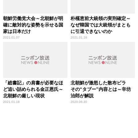
朝鮮労働党大会～北朝鮮が明
朴槿恵前大統領の実刑確定～
確に敵対的な姿勢を示せる国
なぜ韓国では大統領がまとも
家は日本だけ
に引退できないのか
2021.01.07
2021.01.16
「総書記」の肩書が必要なほ
北朝鮮が激怒した散布ビラ
ど追い詰められる金正恩氏～
その“タブー”内容とは～辛坊
北朝鮮の厳しい現状
治郎が解説
2021.01.18
2020.06.30