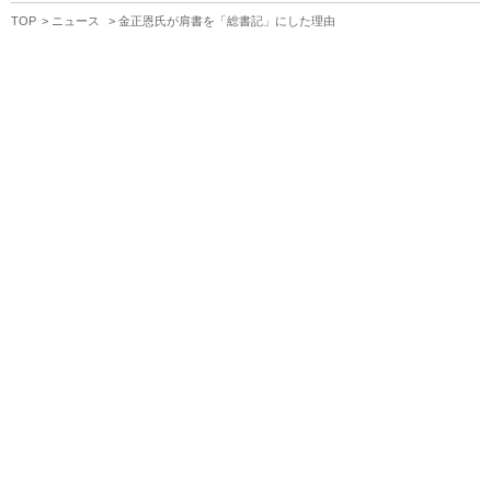
TOP
ニュース
金正恩氏が肩書を「総書記」にした理由