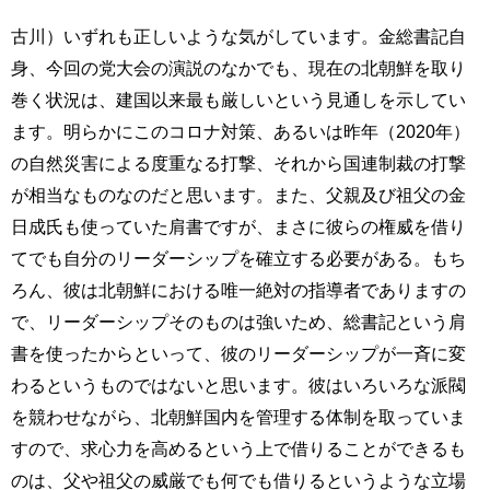
古川）いずれも正しいような気がしています。金総書記自
身、今回の党大会の演説のなかでも、現在の北朝鮮を取り
巻く状況は、建国以来最も厳しいという見通しを示してい
ます。明らかにこのコロナ対策、あるいは昨年（2020年）
の自然災害による度重なる打撃、それから国連制裁の打撃
が相当なものなのだと思います。また、父親及び祖父の金
日成氏も使っていた肩書ですが、まさに彼らの権威を借り
てでも自分のリーダーシップを確立する必要がある。もち
ろん、彼は北朝鮮における唯一絶対の指導者でありますの
で、リーダーシップそのものは強いため、総書記という肩
書を使ったからといって、彼のリーダーシップが一斉に変
わるというものではないと思います。彼はいろいろな派閥
を競わせながら、北朝鮮国内を管理する体制を取っていま
すので、求心力を高めるという上で借りることができるも
のは、父や祖父の威厳でも何でも借りるというような立場