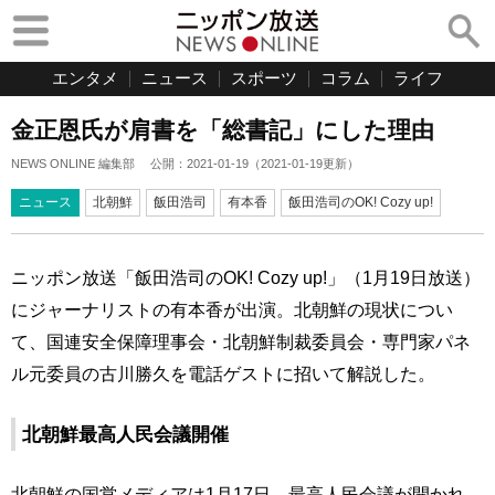
エンタメ
ニュース
スポーツ
コラム
ライフ
金正恩氏が肩書を「総書記」にした理由
NEWS ONLINE 編集部
公開：
2021-01-19
（
2021-01-19
更新）
ニュース
北朝鮮
飯田浩司
有本香
飯田浩司のOK! Cozy up!
ニッポン放送「飯田浩司のOK! Cozy up!」（1月19日放送）
にジャーナリストの有本香が出演。北朝鮮の現状につい
て、国連安全保障理事会・北朝鮮制裁委員会・専門家パネ
ル元委員の古川勝久を電話ゲストに招いて解説した。
北朝鮮最高人民会議開催
北朝鮮の国営メディアは1月17日、最高人民会議が開かれ、