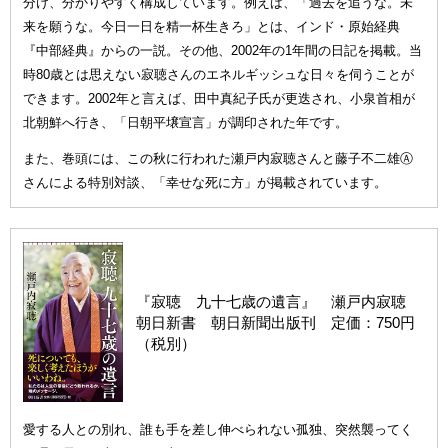
分け、分かりやすく構成しています。例えば、「過去を追うな。未
来を願うな。今日一日を精一杯生きろ」とは、インド・原始経典
『中部経典』からの一説。その他、2002年の1年間の日記を掲載。当
時80歳とは思えない寂聴さんのエネルギッシュな日々を伺うことが
できます。2002年と言えば、田中真紀子氏が更迭され、小泉首相が
北朝鮮へ行き、「日朝平壌宣言」が調印された年です。
また、巻頭には、この秋に行われた瀬戸内寂聴さんと藤子不二雄Ⓐ
さんによる特別対談、「幸せな死に方」が掲載されています。
『寂聴 九十七歳の遺言』 瀬戸内寂聴
朝日新書 朝日新聞出版刊 定価：750円
（税別）
愛する人との別れ、誰も手を差し伸べられない孤独、突然襲ってく