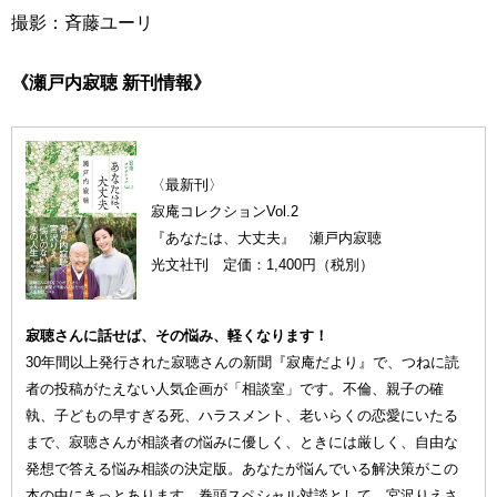
撮影：斉藤ユーリ
《瀬戸内寂聴 新刊情報》
〈最新刊〉
寂庵コレクションVol.2
『あなたは、大丈夫』 瀬戸内寂聴
光文社刊 定価：1,400円（税別）
寂聴さんに話せば、その悩み、軽くなります！
30年間以上発行された寂聴さんの新聞『寂庵だより』で、つねに読
者の投稿がたえない人気企画が「相談室」です。不倫、親子の確
執、子どもの早すぎる死、ハラスメント、老いらくの恋愛にいたる
まで、寂聴さんが相談者の悩みに優しく、ときには厳しく、自由な
発想で答える悩み相談の決定版。あなたが悩んでいる解決策がこの
本の中にきっとあります。巻頭スペシャル対談として、宮沢りえさ