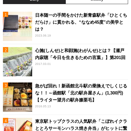
日本随一の手間をかけた新青森駅弁「ひとくち
だらけ」に貫かれる、“ななめ45度”の美学と
は？
2023.06.19
心施(しんせ)と和顔施(わがんせ)とは？【瀬戸
内寂聴「今日を生きるための言葉」】第201回
2017.03.01
急がば回れ！新函館北斗駅の乗換えでしくじる
な！！～函館駅「北の駅弁屋さん」(1,300円)
【ライター望月の駅弁膝栗毛】
2016.05.13
東京駅トップクラスの人気駅弁「こぼれイクラ
ととろサーモンハラス焼き弁当」がヒットに繋