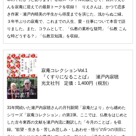
んを寂庵に迎えての最新トークを収録！ りえさんは、かつて恋多
き作家・瀬戸内晴美の半生から得度までを演じた、浅からぬご縁。
３年半ぶりの寂庵で、これまでの人生、愛・仕事について本音で語
りました。また、コラムとして、「仏教の素朴な疑問」「仏教 こん
な時どうする？」「仏教豆知識」を収録。
寂庵コレクションVol.1
『くすりになることば』 瀬戸内寂聴
光文社刊 定価：1,400円（税別）
31年間続いた瀬戸内寂聴さんの月刊新聞「寂庵だより」から纏めた
シリーズ「寂庵コレクション」の第1弾。ここでは、仏教をはじめと
した古今東西の文献を瀬戸内流に翻訳した「今月のことば」を収
録。“欲望・生きる・苦しみ悲しみ・しあわせ・悟り”の5つの項目に