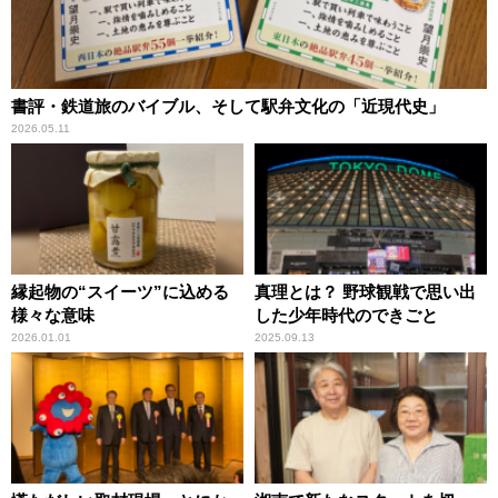
書評・鉄道旅のバイブル、そして駅弁文化の「近現代史」
2026.05.11
縁起物の“スイーツ”に込める
真理とは？ 野球観戦で思い出
様々な意味
した少年時代のできごと
2026.01.01
2025.09.13