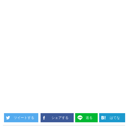
ツイートする
シェアする
送る
はてな