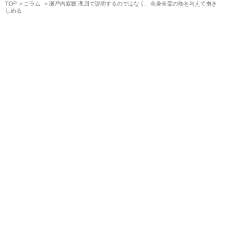
TOP
コラム
瀬戸内寂聴 理屈で説明するのではなく、全身全霊の熱を与えて抱き
しめる