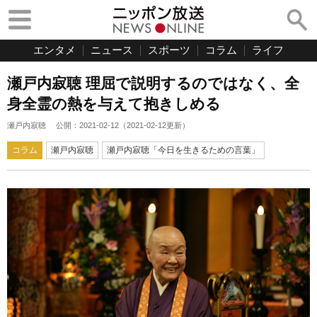
エンタメ
ニュース
スポーツ
コラム
ライフ
瀬戸内寂聴 理屈で説明するのではなく、全
身全霊の熱を与えて抱きしめる
瀬戸内寂聴
公開：
2021-02-12
（
2021-02-12
更新）
コラム
瀬戸内寂聴
瀬戸内寂聴「今日を生きるための言葉」