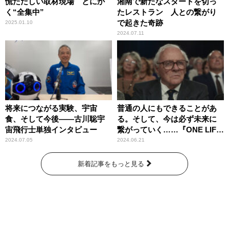
慌ただしい取材現場 とにか
湘南で新たなスタートを切っ
く“全集中”
たレストラン 人との繋がり
で起きた奇跡
2025.01.10
2024.07.11
将来につながる実験、宇宙
普通の人にもできることがあ
食、そして今後――古川聡宇
る。そして、今は必ず未来に
宙飛行士単独インタビュー
繋がっていく……『ONE LIFE
奇跡が繋いだ6000の命』
2024.07.05
2024.06.21
新着記事をもっと見る