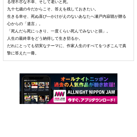
る理不尽な不幸、そして老いと死。
九十七歳の今だからこそ、答えを残しておきたい。
生きる幸せ、死ぬ喜び—かけがえのないあなたへ瀬戸内寂聴が贈る
心からの「遺言」。
「死んだら死にっきり、一度くらい死んでみないと損」。
人生の最終章をどう納得して生き切るか。
だれにとっても切実なテーマに、作家人生のすべてをつぎこんで真
摯に答えた一冊。