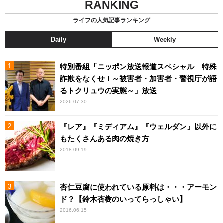
RANKING
ライフの人気記事ランキング
Daily
Weekly
特別番組「ニッポン放送報道スペシャル 特殊
詐欺をなくせ！～被害者・加害者・警視庁が語
るトクリュウの実態～」放送
2026.07.30
『レア』『ミディアム』『ウェルダン』以外に
もたくさんある肉の焼き方
2018.09.19
杏仁豆腐に使われている原料は・・・アーモン
ド？【鈴木杏樹のいってらっしゃい】
2016.06.15