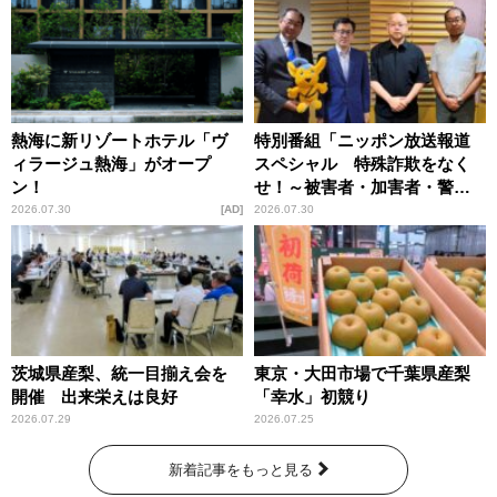
熱海に新リゾートホテル「ヴ
特別番組「ニッポン放送報道
ィラージュ熱海」がオープ
スペシャル 特殊詐欺をなく
ン！
せ！～被害者・加害者・警視
庁が語るトクリュウの実態
2026.07.30
AD
2026.07.30
～」放送
茨城県産梨、統一目揃え会を
東京・大田市場で千葉県産梨
開催 出来栄えは良好
「幸水」初競り
2026.07.29
2026.07.25
新着記事をもっと見る