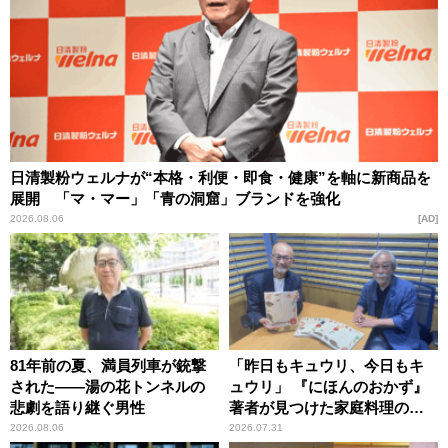
日清製粉ウェルナが“本格・利便・即食・健康”を軸に新商品を
展開 「マ・マー」「青の洞窟」ブランドを強化
2026.08.06
AD
81年前の夏、満員列車が銃撃
「昨日もキュウリ、今日もキ
された――湯の花トンネルの
ュウリ」 『にほんのおかず』
悲劇を語り継ぐ男性
著者が見つけた家庭料理の知
恵
2026.08.06
2026.07.31