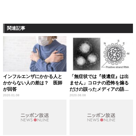
関連記事
インフルエンザにかかる人と
「無症状では『後遺症』は出
かからない人の差は？ 医師
ません」コロナの恐怖を煽る
が回答
だけの誤ったメディアの語法
に辛坊治郎が異議
2020.01.08
2020.08.08