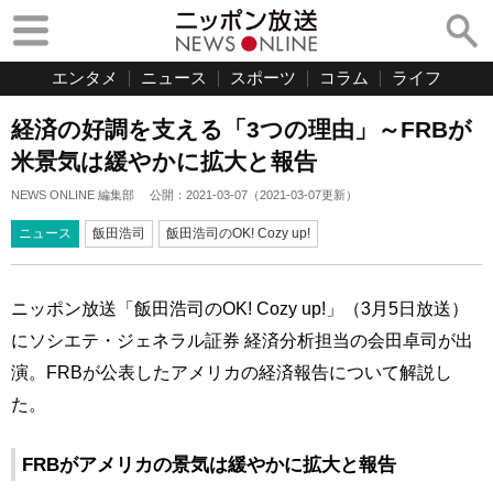
エンタメ
ニュース
スポーツ
コラム
ライフ
経済の好調を支える「3つの理由」～FRBが
米景気は緩やかに拡大と報告
NEWS ONLINE 編集部
公開：
2021-03-07
（
2021-03-07
更新）
ニュース
飯田浩司
飯田浩司のOK! Cozy up!
ニッポン放送「飯田浩司のOK! Cozy up!」（3月5日放送）
にソシエテ・ジェネラル証券 経済分析担当の会田卓司が出
演。FRBが公表したアメリカの経済報告について解説し
た。
FRBがアメリカの景気は緩やかに拡大と報告