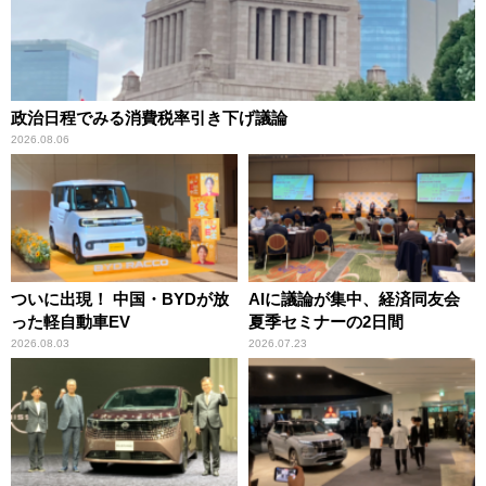
政治日程でみる消費税率引き下げ議論
2026.08.06
ついに出現！ 中国・BYDが放
AIに議論が集中、経済同友会
った軽自動車EV
夏季セミナーの2日間
2026.08.03
2026.07.23