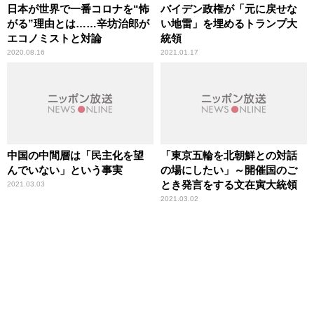
日本が世界で一番コロナを“怖
バイデン政権が「元に戻せな
がる”理由とは……辛坊治郎が
い地雷」を埋めるトランプ大
エコノミストと対論
統領
2020.08.16
2021.01.17
中国の中間層は「民主化を望
「東京五輪を北朝鮮との対話
んでいない」という事実
の場にしたい」～開催国のご
とき発言をする文在寅大統領
2021.03.03
2021.03.02