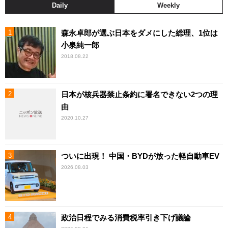
Daily
Weekly
森永卓郎が選ぶ日本をダメにした総理、1位は
小泉純一郎
2018.08.22
日本が核兵器禁止条約に署名できない2つの理
由
2020.10.27
ついに出現！ 中国・BYDが放った軽自動車EV
2026.08.03
政治日程でみる消費税率引き下げ議論