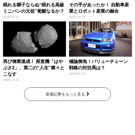
眠れる獅子ならぬ“眠れる高級
その手があったか！ 自動車産
ミニバンの元祖”覚醒なるか？
業とロボット産業の融合
2026.07.17
2026.07.15
再び偉業達成！ 探査機「はや
極論御免！バリューチェーン
ぶさ2」、第二の“人生”粛々と
戦略の対抗馬は？
こなす
2026.07.02
2026.07.07
新着記事をもっと見る