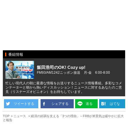
番組情報
飯田浩司のOK! Cozy up!
FM93/AM1242ニッポン放送 月-金 6:00-8:00
忙しい現代人の朝に最適な情報をお送りするニュース情報番組。多彩なコメ
ンテーターと朝から熱いディスカッション！ニュースに対するあなたのご意
見（リスナーズオピニオン）をお待ちしています。
ツイートする
シェアする
送る
はてな
TOP
ニュース
経済の好調を支える「3つの理由」～FRBが米景気は緩やかに拡大
と報告