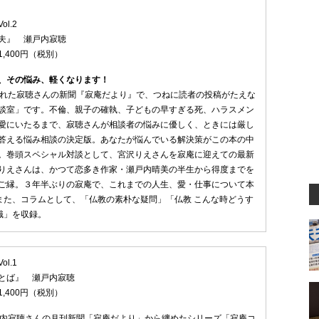
l.2
夫』 瀬戸内寂聴
,400円（税別）
、その悩み、軽くなります！
された寂聴さんの新聞『寂庵だより』で、つねに読者の投稿がたえな
談室」です。不倫、親子の確執、子どもの早すぎる死、ハラスメン
愛にいたるまで、寂聴さんが相談者の悩みに優しく、ときには厳し
答える悩み相談の決定版。あなたが悩んでいる解決策がこの本の中
。巻頭スペシャル対談として、宮沢りえさんを寂庵に迎えての最新
りえさんは、かつて恋多き作家・瀬戸内晴美の半生から得度までを
ご縁。３年半ぶりの寂庵で、これまでの人生、愛・仕事について本
また、コラムとして、「仏教の素朴な疑問」「仏教 こんな時どうす
識」を収録。
l.1
とば』 瀬戸内寂聴
,400円（税別）
戸内寂聴さんの月刊新聞「寂庵だより」から纏めたシリーズ「寂庵コ