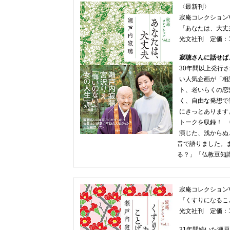
〈最新刊〉
寂庵コレクションVo
『あなたは、大丈
光文社刊 定価：1
寂聴さんに話せば
30年間以上発行
い人気企画が「相
ト、老いらくの恋
く、自由な発想で
にきっとあります
トークを収録！ 
演じた、浅からぬ
音で語りました。
る？」「仏教豆知
寂庵コレクションVo
『くすりになるこ
光文社刊 定価：1
31年間続いた瀬