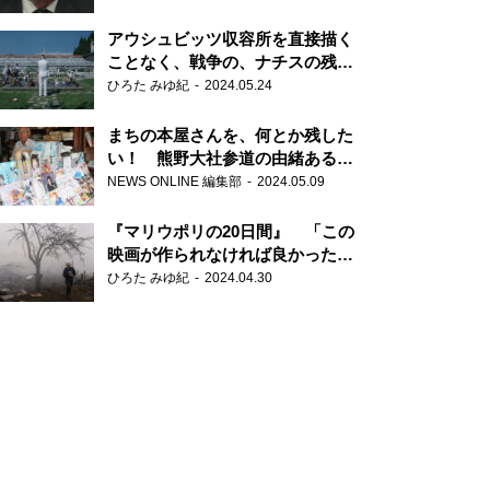
だ6000の命』
アウシュビッツ収容所を直接描く
ことなく、戦争の、ナチスの残虐
さが見える映画 『関心領域』
ひろた みゆ紀
2024.05.24
まちの本屋さんを、何とか残した
い！ 熊野大社参道の由緒ある書
店・三代目の強い思い
NEWS ONLINE 編集部
2024.05.09
『マリウポリの20日間』 「この
映画が作られなければ良かった」
と語る監督
ひろた みゆ紀
2024.04.30