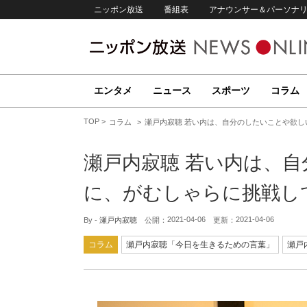
ニッポン放送
番組表
アナウンサー＆パーソナ
エンタメ
ニュース
スポーツ
コラム
TOP
コラム
瀬戸内寂聴 若い内は、自分のしたいことや欲
瀬戸内寂聴 若い内は、
に、がむしゃらに挑戦し
2021-04-06
2021-04-06
By -
瀬戸内寂聴
公開：
更新：
コラム
瀬戸内寂聴「今日を生きるための言葉」
瀬戸