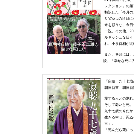
レクション」の第
翻訳した「今月の
り”の5つの項目
来を願うな。今日
一説。その他、2
ルギッシュな日々
れ、小泉首相が北
また、巻頭には、
談、「幸せな死に
『寂聴 九十七歳
朝日新書 朝日新
愛する人との別れ
そして老いと死。
九十七歳の今だか
生きる幸せ、死ぬ
言」。
「死んだら死にっ