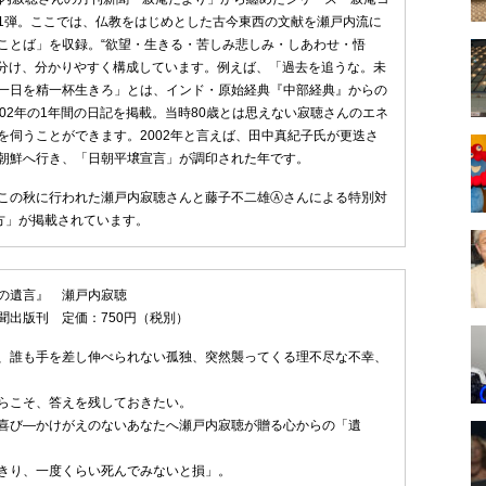
1弾。ここでは、仏教をはじめとした古今東西の文献を瀬戸内流に
ことば」を収録。“欲望・生きる・苦しみ悲しみ・しあわせ・悟
に分け、分かりやすく構成しています。例えば、「過去を追うな。未
一日を精一杯生きろ」とは、インド・原始経典『中部経典』からの
002年の1年間の日記を掲載。当時80歳とは思えない寂聴さんのエネ
を伺うことができます。2002年と言えば、田中真紀子氏が更迭さ
朝鮮へ行き、「日朝平壌宣言」が調印された年です。
この秋に行われた瀬戸内寂聴さんと藤子不二雄Ⓐさんによる特別対
方」が掲載されています。
の遺言』 瀬戸内寂聴
聞出版刊 定価：750円（税別）
、誰も手を差し伸べられない孤独、突然襲ってくる理不尽な不幸、
らこそ、答えを残しておきたい。
喜び—かけがえのないあなたへ瀬戸内寂聴が贈る心からの「遺
きり、一度くらい死んでみないと損」。