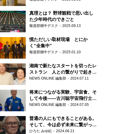
真理とは？ 野球観戦で思い出し
た少年時代のできごと
報道部畑中デスク
2025.09.13
慌ただしい取材現場 とにか
く“全集中”
報道部畑中デスク
2025.01.10
湘南で新たなスタートを切ったレ
ストラン 人との繋がりで起きた
奇跡
NEWS ONLINE 編集部
2024.07.11
将来につながる実験、宇宙食、そ
して今後――古川聡宇宙飛行士単
独インタビュー
NEWS ONLINE 編集部
2024.07.05
普通の人にもできることがある。
そして、今は必ず未来に繋がって
いく……『ONE LIFE 奇跡が繋い
ひろた みゆ紀
2024.06.21