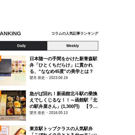
ANKING
コラムの人気記事ランキング
Daily
Weekly
日本随一の手間をかけた新青森駅
弁「ひとくちだらけ」に貫かれ
る、“ななめ45度”の美学とは？
望月 崇史
2023.06.19
急がば回れ！新函館北斗駅の乗換
えでしくじるな！！～函館駅「北
の駅弁屋さん」(1,300円) 【ライ
ター望月の駅弁膝栗毛】
望月 崇史
2016.05.13
N
東京駅トップクラスの人気駅弁
「こぼれイクラととろサーモンハ