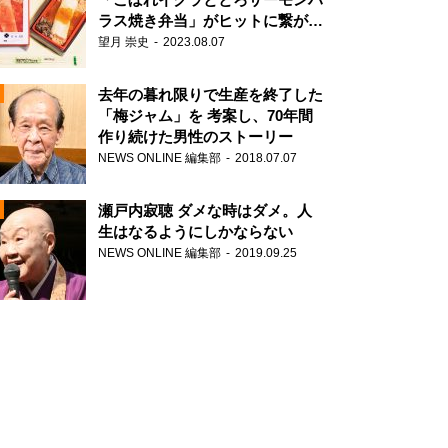
ラス焼き弁当」がヒットに繋がっ
た理由
望月 崇史
2023.08.07
N
去年の暮れ限りで生産を終了した
「梅ジャム」を 考案し、70年間
作り続けた男性のストーリー
NEWS ONLINE 編集部
2018.07.07
瀬戸内寂聴 ダメな時はダメ。人
生はなるようにしかならない
NEWS ONLINE 編集部
2019.09.25