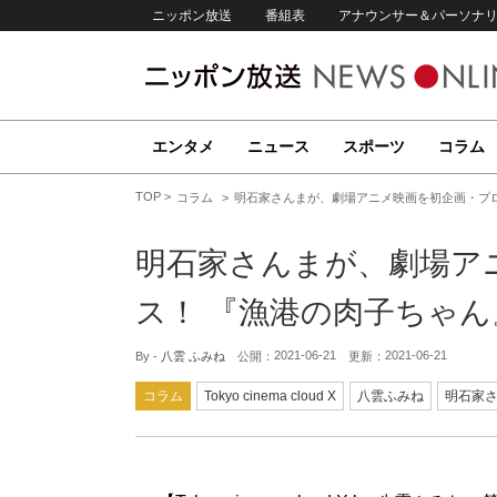
ニッポン放送
番組表
アナウンサー＆パーソナ
エンタメ
ニュース
スポーツ
コラム
TOP
コラム
明石家さんまが、劇場アニメ映画を初企画・プ
明石家さんまが、劇場ア
ス！ 『漁港の肉子ちゃん
2021-06-21
2021-06-21
By -
八雲 ふみね
公開：
更新：
コラム
Tokyo cinema cloud X
八雲ふみね
明石家