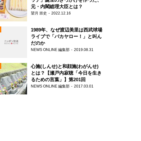
元・内閣総理大臣とは？
望月 崇史
2022.12.16
1989年、なぜ渡辺美里は西武球場
ライブで「バカヤロー！」と叫ん
だのか
NEWS ONLINE 編集部
2019.08.31
N
心施(しんせ)と和顔施(わがんせ)
とは？【瀬戸内寂聴「今日を生き
るための言葉」】第201回
NEWS ONLINE 編集部
2017.03.01