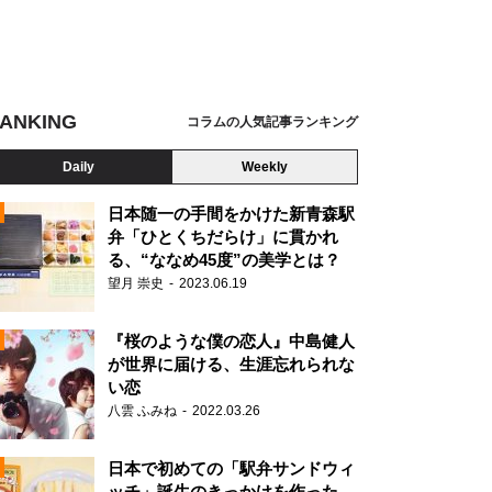
ANKING
コラムの人気記事ランキング
Daily
Weekly
日本随一の手間をかけた新青森駅
弁「ひとくちだらけ」に貫かれ
る、“ななめ45度”の美学とは？
望月 崇史
2023.06.19
『桜のような僕の恋人』中島健人
が世界に届ける、生涯忘れられな
い恋
八雲 ふみね
2022.03.26
N
日本で初めての「駅弁サンドウィ
ッチ」誕生のきっかけを作った、