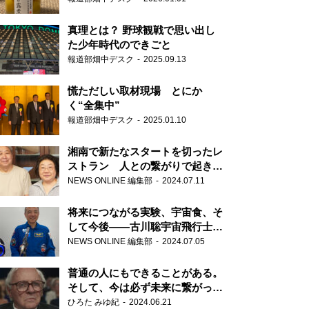
真理とは？ 野球観戦で思い出し
た少年時代のできごと
報道部畑中デスク
2025.09.13
慌ただしい取材現場 とにか
く“全集中”
報道部畑中デスク
2025.01.10
湘南で新たなスタートを切ったレ
ストラン 人との繋がりで起きた
奇跡
NEWS ONLINE 編集部
2024.07.11
将来につながる実験、宇宙食、そ
して今後――古川聡宇宙飛行士単
独インタビュー
NEWS ONLINE 編集部
2024.07.05
普通の人にもできることがある。
そして、今は必ず未来に繋がって
いく……『ONE LIFE 奇跡が繋い
ひろた みゆ紀
2024.06.21