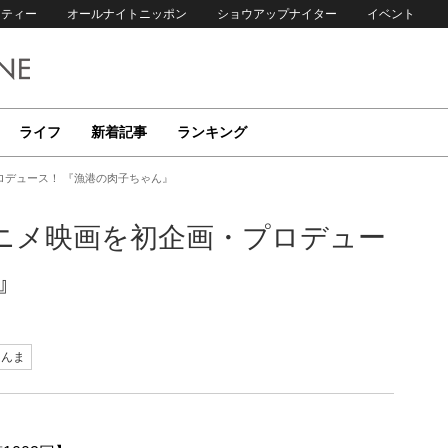
リティー
オールナイトニッポン
ショウアップナイター
イベント
ライフ
新着記事
ランキング
ロデュース！ 『漁港の肉子ちゃん』
ニメ映画を初企画・プロデュー
』
さんま