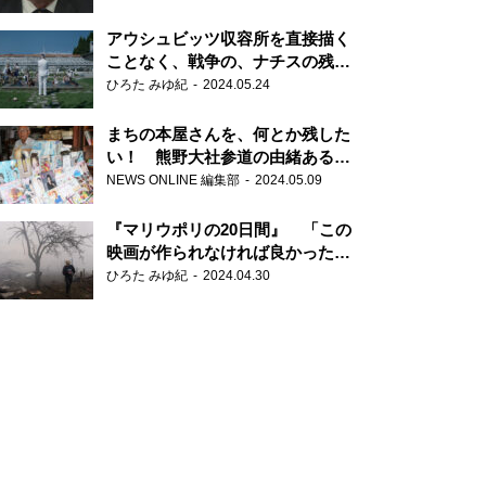
だ6000の命』
アウシュビッツ収容所を直接描く
ことなく、戦争の、ナチスの残虐
さが見える映画 『関心領域』
ひろた みゆ紀
2024.05.24
まちの本屋さんを、何とか残した
い！ 熊野大社参道の由緒ある書
店・三代目の強い思い
NEWS ONLINE 編集部
2024.05.09
『マリウポリの20日間』 「この
映画が作られなければ良かった」
と語る監督
ひろた みゆ紀
2024.04.30