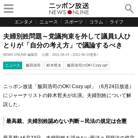
エンタメ
ニュース
スポーツ
コラム
ライフ
夫婦別姓問題～党議拘束を外して議員1人ひ
とりが「自分の考え方」で議論するべき
NEWS ONLINE 編集部
公開：
2021-06-24
（
2021-06-24
更新）
ニュース
飯田浩司
鈴木哲夫
飯田浩司のOK! Cozy up!
ニッポン放送「飯田浩司のOK! Cozy up!」（6月24日放送）
にジャーナリストの鈴木哲夫が出演。夫婦別姓について解
説した。
最高裁、夫婦別姓認めない判断～民法の規定は合憲
最高裁は6月23日、夫婦別姓を認めない民法と戸籍法の規定