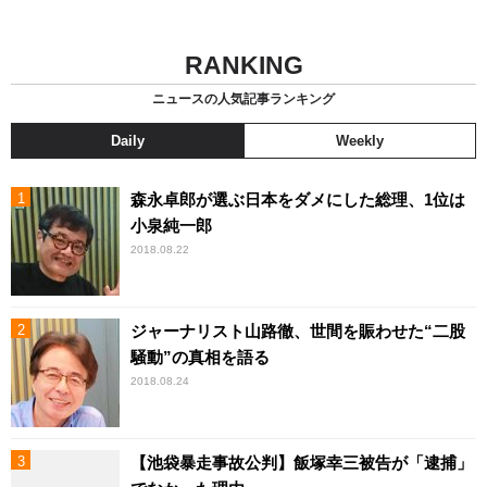
RANKING
ニュースの人気記事ランキング
Daily
Weekly
森永卓郎が選ぶ日本をダメにした総理、1位は
小泉純一郎
2018.08.22
ジャーナリスト山路徹、世間を賑わせた“二股
騒動”の真相を語る
2018.08.24
【池袋暴走事故公判】飯塚幸三被告が「逮捕」