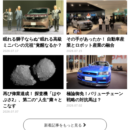
眠れる獅子ならぬ“眠れる高級
その手があったか！ 自動車産
ミニバンの元祖”覚醒なるか？
業とロボット産業の融合
2026.07.17
2026.07.15
再び偉業達成！ 探査機「はや
極論御免！バリューチェーン
ぶさ2」、第二の“人生”粛々と
戦略の対抗馬は？
こなす
2026.07.02
2026.07.07
新着記事をもっと見る