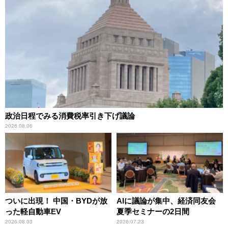
政治日程でみる消費税率引き下げ議論
2026.08.06
ついに出現！ 中国・BYDが放
AIに議論が集中、経済同友会
った軽自動車EV
夏季セミナーの2日間
2026.08.03
2026.07.23