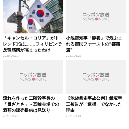
「キャンセル・コリア」がト
小池都知事「静養」で危ぶま
レンド1位に……フィリピンで
れる都民ファーストの“都議
反韓感情が高まったわけ
選”
2020.09.19
2021.06.23
流れを作った二階幹事長の
【池袋暴走事故公判】飯塚幸
「目ざとさ」～五輪会場での
三被告が「逮捕」でなかった
酒類の販売提供は見送り
理由
2021.06.23
2021.06.21