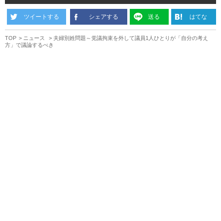
ツイートする
シェアする
送る
はてな
TOP
ニュース
夫婦別姓問題～党議拘束を外して議員1人ひとりが「自分の考え
方」で議論するべき