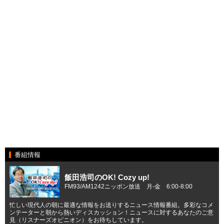
番組情報
飯田浩司のOK! Cozy up!
FM93/AM1242ニッポン放送 月-金 6:00-8:00
忙しい現代人の朝に最適な情報をお送りするニュース情報番組。多彩なコメ
ンテーターと朝から熱いディスカッション！ニュースに対するあなたのご意
見（リスナーズオピニオン）をお待ちしています。