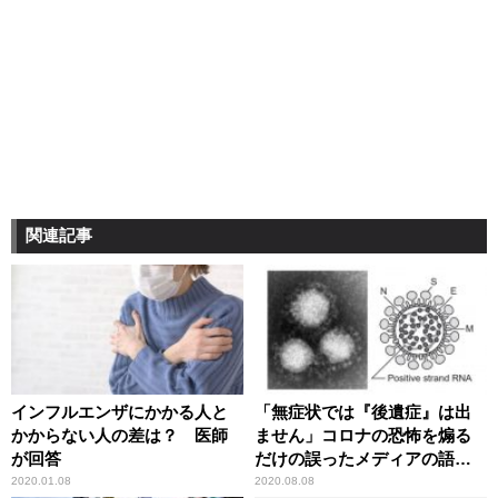
関連記事
インフルエンザにかかる人と
「無症状では『後遺症』は出
かからない人の差は？ 医師
ません」コロナの恐怖を煽る
が回答
だけの誤ったメディアの語法
に辛坊治郎が異議
2020.01.08
2020.08.08