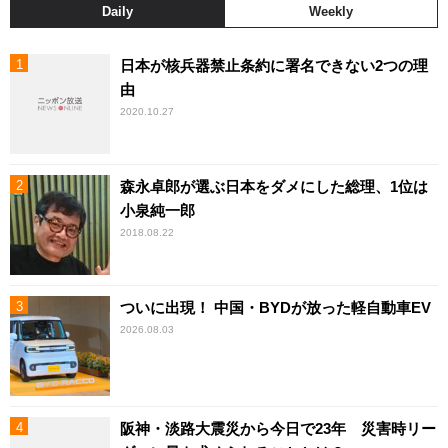
Daily
Weekly
日本が核兵器禁止条約に署名できない2つの理
由
2020.10.27
森永卓郎が選ぶ日本をダメにした総理、1位は
小泉純一郎
2018.08.22
ついに出現！ 中国・BYDが放った軽自動車EV
2026.08.03
阪神・淡路大震災から今日で23年 災害時リー