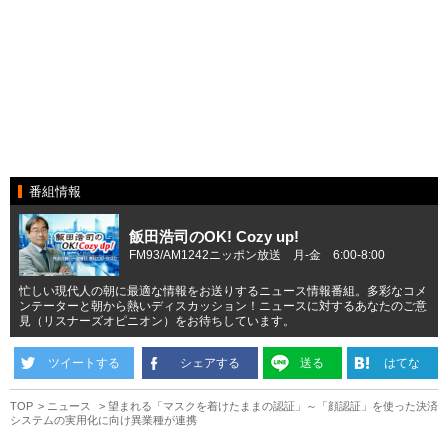
番組情報
飯田浩司のOK! Cozy up!
FM93/AM1242ニッポン放送 月-金 6:00-8:00
忙しい現代人の朝に最適な情報をお送りするニュース情報番組。多彩なコメ
ンテーターと朝から熱いディスカッション！ニュースに対するあなたのご意
見（リスナーズオピニオン）をお待ちしています。
ツイートする
シェアする
送る
はてな
TOP
ニュース
望まれる「マスクを着けたままの認証」～「顔認証」を使った決済
システムの実用化に向け異業種が連携