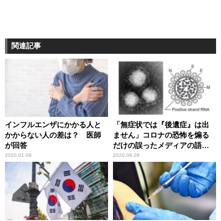
関連記事
インフルエンザにかかる人と
「無症状では『後遺症』は出
かからない人の差は？ 医師
ません」コロナの恐怖を煽る
が回答
だけの誤ったメディアの語法
に辛坊治郎が異議
2020.01.08
2020.08.08