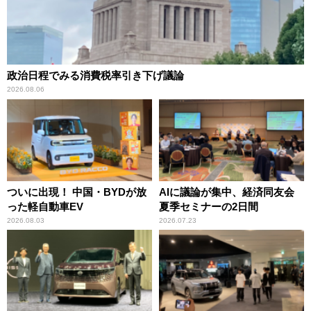
政治日程でみる消費税率引き下げ議論
2026.08.06
ついに出現！ 中国・BYDが放
AIに議論が集中、経済同友会
った軽自動車EV
夏季セミナーの2日間
2026.08.03
2026.07.23