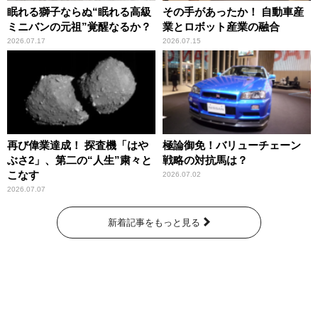
眠れる獅子ならぬ“眠れる高級
その手があったか！ 自動車産
ミニバンの元祖”覚醒なるか？
業とロボット産業の融合
2026.07.17
2026.07.15
再び偉業達成！ 探査機「はや
極論御免！バリューチェーン
ぶさ2」、第二の“人生”粛々と
戦略の対抗馬は？
こなす
2026.07.02
2026.07.07
新着記事をもっと見る