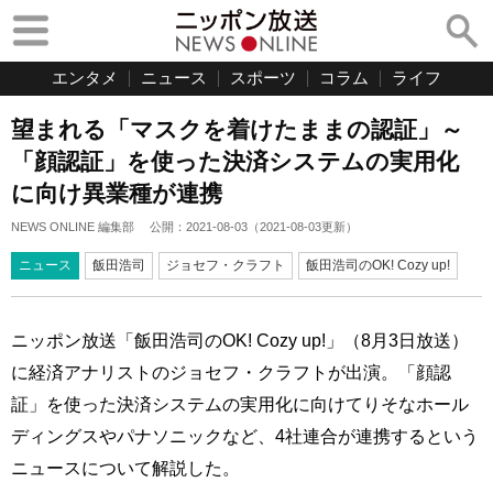
エンタメ
ニュース
スポーツ
コラム
ライフ
望まれる「マスクを着けたままの認証」～
「顔認証」を使った決済システムの実用化
に向け異業種が連携
NEWS ONLINE 編集部
公開：
2021-08-03
（
2021-08-03
更新）
ニュース
飯田浩司
ジョセフ・クラフト
飯田浩司のOK! Cozy up!
ニッポン放送「飯田浩司のOK! Cozy up!」（8月3日放送）
に経済アナリストのジョセフ・クラフトが出演。「顔認
証」を使った決済システムの実用化に向けてりそなホール
ディングスやパナソニックなど、4社連合が連携するという
ニュースについて解説した。