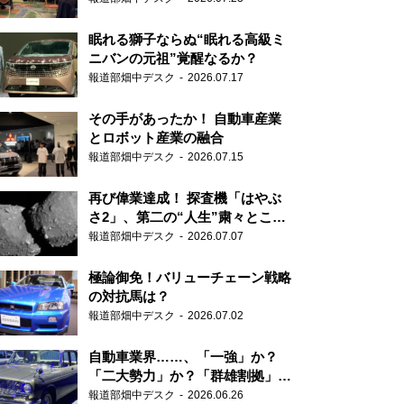
眠れる獅子ならぬ“眠れる高級ミ
ニバンの元祖”覚醒なるか？
報道部畑中デスク
2026.07.17
その手があったか！ 自動車産業
とロボット産業の融合
報道部畑中デスク
2026.07.15
再び偉業達成！ 探査機「はやぶ
さ2」、第二の“人生”粛々とこな
す
報道部畑中デスク
2026.07.07
極論御免！バリューチェーン戦略
の対抗馬は？
報道部畑中デスク
2026.07.02
自動車業界……、「一強」か？
「二大勢力」か？「群雄割拠」
か？
報道部畑中デスク
2026.06.26