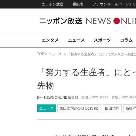
ニッポン放送
番組表
アナウンサー＆パーソナ
エンタメ
ニュース
スポーツ
コラム
TOP
ニュース
「努力する生産者」にとっての未来は～廃止
「努力する生産者」にと
先物
2021-08-11
2021-08-
By -
NEWS ONLINE 編集部
公開：
更新：
ニュース
飯田浩司のOK! Cozy up!
飯田浩司
高橋