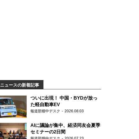
ニュースの新着記事
ついに出現！ 中国・BYDが放っ
た軽自動車EV
報道部畑中デスク
2026.08.03
AIに議論が集中、経済同友会夏季
セミナーの2日間
報道部畑中デスク
2026.07.23