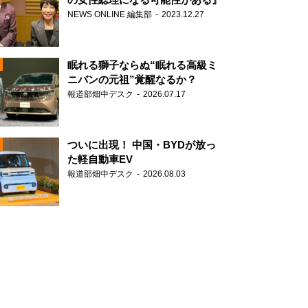
NEWS ONLINE 編集部
2023.12.27
眠れる獅子ならぬ“眠れる高級ミ
ニバンの元祖”覚醒なるか？
報道部畑中デスク
2026.07.17
N
ついに出現！ 中国・BYDが放っ
た軽自動車EV
報道部畑中デスク
2026.08.03
N