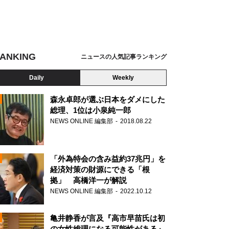
ANKING
ニュースの人気記事ランキング
Daily
Weekly
森永卓郎が選ぶ日本をダメにした
総理、1位は小泉純一郎
NEWS ONLINE 編集部
2018.08.22
N
「外為特会の含み益約37兆円」を
経済対策の財源にできる「根
拠」 高橋洋一が解説
NEWS ONLINE 編集部
2022.10.12
亀井静香が言及『高市早苗氏は初
の女性総理になる可能性がある』