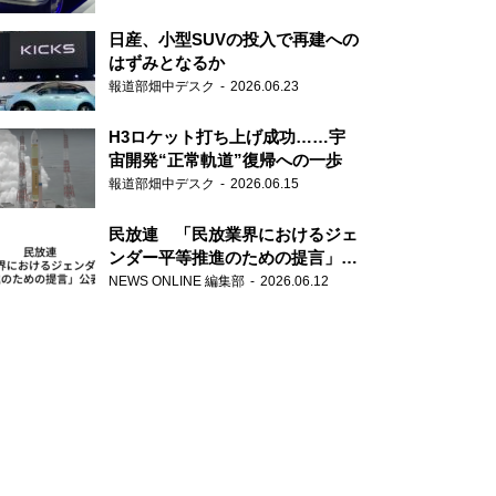
日産、小型SUVの投入で再建への
はずみとなるか
報道部畑中デスク
2026.06.23
H3ロケット打ち上げ成功……宇
宙開発“正常軌道”復帰への一歩
報道部畑中デスク
2026.06.15
民放連 「民放業界におけるジェ
ンダー平等推進のための提言」を
公表
NEWS ONLINE 編集部
2026.06.12