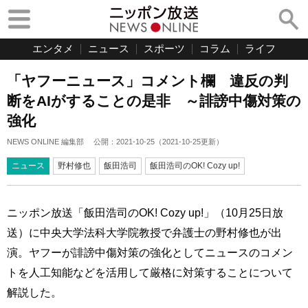
エンタメ
ニュース
スポーツ
コラム
ライフ
「ヤフーニュース」コメント欄 違反の判
断をAIがすることの是非 ～誹謗中傷対策の
強化
NEWS ONLINE 編集部
公開：
2021-10-25
（
2021-10-25
更新）
ニュース
野村修也
飯田浩司
飯田浩司のOK! Cozy up!
ニッポン放送「飯田浩司のOK! Cozy up!」（10月25日放
送）に中央大学法科大学院教授で弁護士の野村修也が出
演。ヤフーが誹謗中傷対策の強化としてニュースのコメン
トを人工知能などを活用して厳格に対策することについて
解説した。