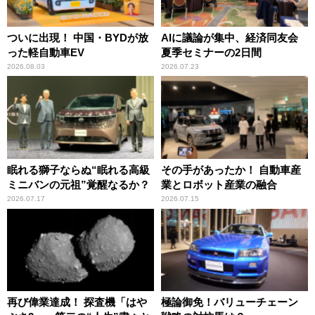
ついに出現！ 中国・BYDが放
AIに議論が集中、経済同友会
った軽自動車EV
夏季セミナーの2日間
2026.08.03
2026.07.23
眠れる獅子ならぬ“眠れる高級
その手があったか！ 自動車産
ミニバンの元祖”覚醒なるか？
業とロボット産業の融合
2026.07.17
2026.07.15
再び偉業達成！ 探査機「はや
極論御免！バリューチェーン