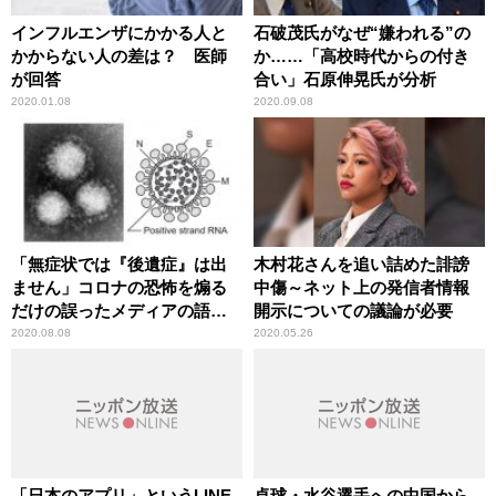
インフルエンザにかかる人と
石破茂氏がなぜ“嫌われる”の
かからない人の差は？ 医師
か……「高校時代からの付き
が回答
合い」石原伸晃氏が分析
2020.01.08
2020.09.08
「無症状では『後遺症』は出
木村花さんを追い詰めた誹謗
ません」コロナの恐怖を煽る
中傷～ネット上の発信者情報
だけの誤ったメディアの語法
開示についての議論が必要
に辛坊治郎が異議
2020.08.08
2020.05.26
「日本のアプリ」というLINE
卓球・水谷選手への中国から