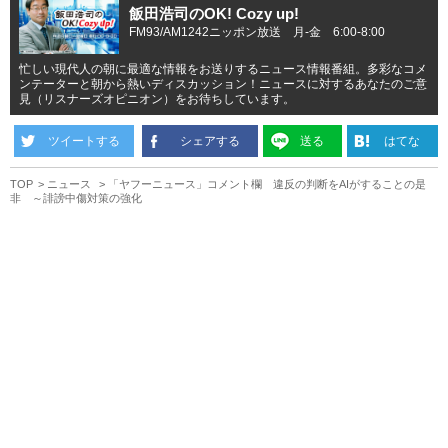
飯田浩司のOK! Cozy up!
FM93/AM1242ニッポン放送 月-金 6:00-8:00
忙しい現代人の朝に最適な情報をお送りするニュース情報番組。多彩なコメ
ンテーターと朝から熱いディスカッション！ニュースに対するあなたのご意
見（リスナーズオピニオン）をお待ちしています。
ツイートする
シェアする
送る
はてな
TOP
ニュース
「ヤフーニュース」コメント欄 違反の判断をAIがすることの是
非 ～誹謗中傷対策の強化