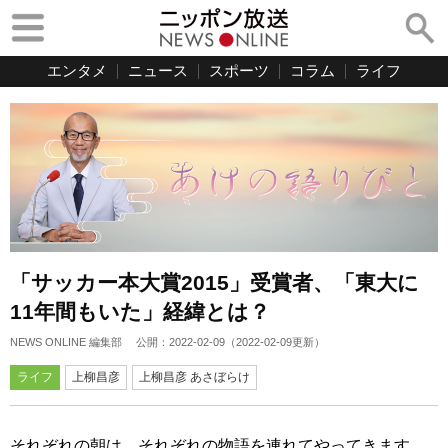
エンタメ
ニュース
スポーツ
コラム
ライフ
「サッカー本大賞2015」受賞者、「東大に
11年間もいた」経緯とは？
NEWS ONLINE 編集部
公開：
2022-02-09
（
2022-02-09
更新）
ライフ
上柳昌彦
上柳昌彦 あさぼらけ
それぞれの朝は、それぞれの物語を連れてやってきます。