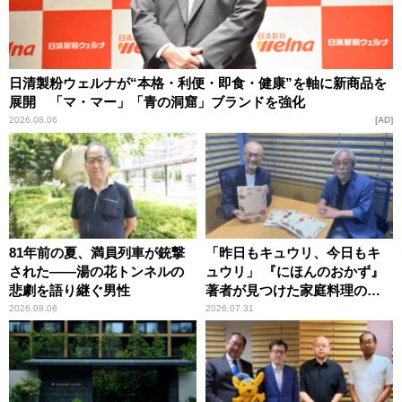
日清製粉ウェルナが“本格・利便・即食・健康”を軸に新商品を
展開 「マ・マー」「青の洞窟」ブランドを強化
2026.08.06
AD
81年前の夏、満員列車が銃撃
「昨日もキュウリ、今日もキ
された――湯の花トンネルの
ュウリ」 『にほんのおかず』
悲劇を語り継ぐ男性
著者が見つけた家庭料理の知
恵
2026.08.06
2026.07.31