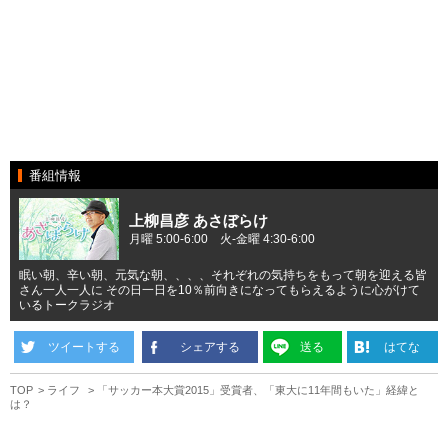
番組情報
上柳昌彦 あさぼらけ
月曜 5:00-6:00 火-金曜 4:30-6:00
眠い朝、辛い朝、元気な朝、、、、それぞれの気持ちをもって朝を迎える皆
さん一人一人に その日一日を10％前向きになってもらえるように心がけて
いるトークラジオ
ツイートする
シェアする
送る
はてな
TOP
ライフ
「サッカー本大賞2015」受賞者、「東大に11年間もいた」経緯と
は？