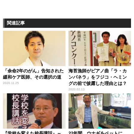
関連記事
「余命2年のがん」告知された
海苔漁師がピアノ曲「ラ・カ
緩和ケア医師、その選択の道
ンパネラ」をフジコ・ヘミン
グの前で披露した理由とは？
2020.11.25
2020.02.13
『学校を変えた校長講話』～
22年間、ウナギをペットに…