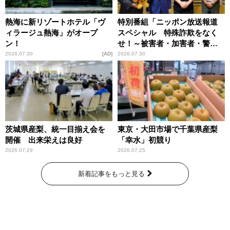
熱海に新リゾートホテル「ヴ
特別番組「ニッポン放送報道
ィラージュ熱海」がオープ
スペシャル 特殊詐欺をなく
ン！
せ！～被害者・加害者・警視
庁が語るトクリュウの実態
2026.07.30
AD
2026.07.30
～」放送
茨城県産梨、統一目揃え会を
東京・大田市場で千葉県産梨
開催 出来栄えは良好
「幸水」初競り
2026.07.29
2026.07.25
新着記事をもっと見る