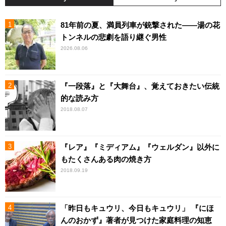
81年前の夏、満員列車が銃撃された――湯の花
トンネルの悲劇を語り継ぐ男性
2026.08.06
『一段落』と『大舞台』、覚えておきたい伝統
的な読み方
2018.08.07
『レア』『ミディアム』『ウェルダン』以外に
もたくさんある肉の焼き方
2018.09.19
「昨日もキュウリ、今日もキュウリ」 『にほ
んのおかず』著者が見つけた家庭料理の知恵