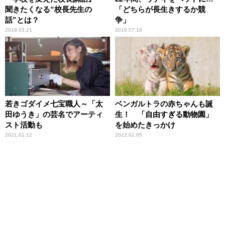
聞きたくなる“校長先生の
「どちらが長生きするか競
話”とは？
争」
2019.03.21
2019.07.18
若きゴダイメ七宝職人～「太
ベンガルトラの赤ちゃんも誕
田ゆうき」の芸名でアーティ
生！ 「自由すぎる動物園」
スト活動も
を始めたきっかけ
2021.01.12
2022.01.05