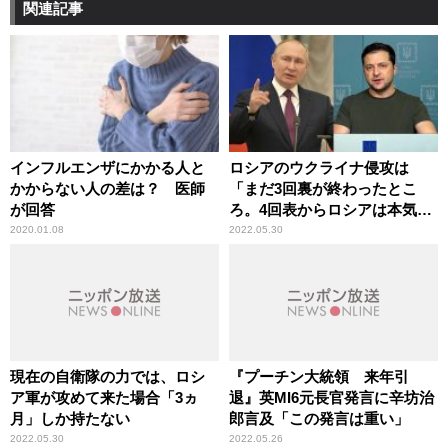
関連記事
インフルエンザにかかる人と
ロシアのウクライナ侵攻は
かからない人の差は？ 医師
「まだ3回裏が終わったとこ
が回答
ろ。4回表からロシアは本気に
なる」元内閣官房副長官補・
2020.01.08
2022.05.30
兼原信克氏が分析
現在の自衛隊の力では、ロシ
『プーチン大統領 来年引
ア軍が攻めて来た場合「3ヵ
退』英MI6元長官発言に辛坊治
月」しか持たない
郎言及「この発言は重い」
2022.05.30
2022.05.26