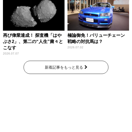
再び偉業達成！ 探査機「はや
極論御免！バリューチェーン
ぶさ2」、第二の“人生”粛々と
戦略の対抗馬は？
こなす
2026.07.02
2026.07.07
新着記事をもっと見る