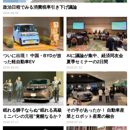
政治日程でみる消費税率引き下げ議論
2026.08.06
ついに出現！ 中国・BYDが放
AIに議論が集中、経済同友会
った軽自動車EV
夏季セミナーの2日間
2026.08.03
2026.07.23
眠れる獅子ならぬ“眠れる高級
その手があったか！ 自動車産
ミニバンの元祖”覚醒なるか？
業とロボット産業の融合
2026.07.17
2026.07.15