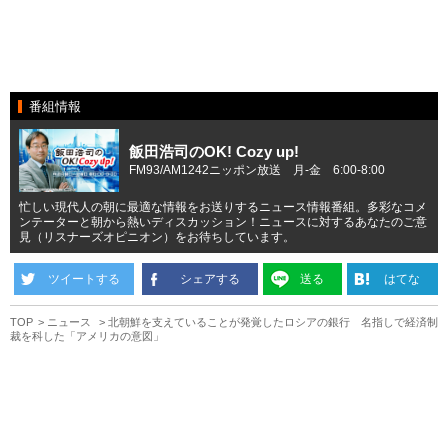
番組情報
飯田浩司のOK! Cozy up!
FM93/AM1242ニッポン放送 月-金 6:00-8:00
忙しい現代人の朝に最適な情報をお送りするニュース情報番組。多彩なコメ
ンテーターと朝から熱いディスカッション！ニュースに対するあなたのご意
見（リスナーズオピニオン）をお待ちしています。
ツイートする
シェアする
送る
はてな
TOP
ニュース
北朝鮮を支えていることが発覚したロシアの銀行 名指しで経済制
裁を科した「アメリカの意図」