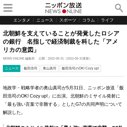
エンタメ
ニュース
スポーツ
コラム
ライフ
北朝鮮を支えていることが発覚したロシア
の銀行 名指しで経済制裁を科した「アメ
リカの意図」
NEWS ONLINE 編集部
公開：
2022-05-31
（
2022-05-31
更新）
ニュース
飯田浩司
奥山真司
飯田浩司のOK! Cozy up!
地政学・戦略学者の奥山真司が5月31日、ニッポン放送「飯
田浩司のOK! Cozy up!」に出演。北朝鮮のミサイル発射に
「最も強い言葉で非難する」としたG7の共同声明について
解説した。