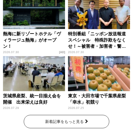
熱海に新リゾートホテル「ヴ
特別番組「ニッポン放送報道
ィラージュ熱海」がオープ
スペシャル 特殊詐欺をなく
ン！
せ！～被害者・加害者・警視
庁が語るトクリュウの実態
2026.07.30
AD
2026.07.30
～」放送
茨城県産梨、統一目揃え会を
東京・大田市場で千葉県産梨
開催 出来栄えは良好
「幸水」初競り
2026.07.29
2026.07.25
新着記事をもっと見る