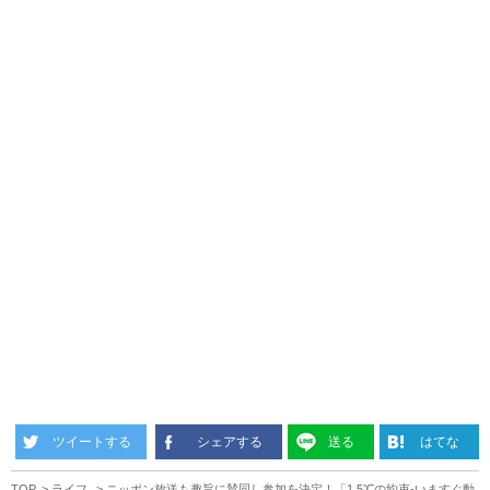
ツイートする
シェアする
送る
はてな
TOP
ライフ
ニッポン放送も趣旨に賛同し参加を決定！「1.5℃の約束-いますぐ動