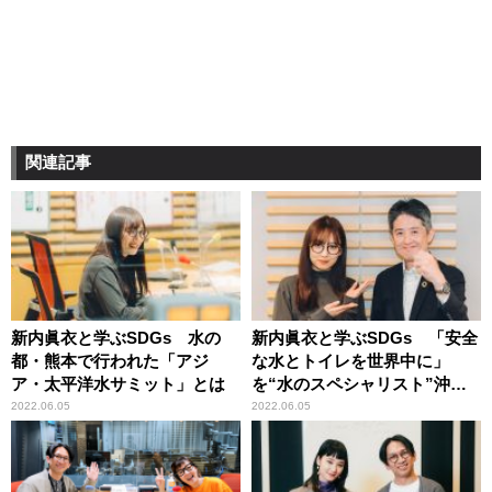
関連記事
新内眞衣と学ぶSDGs 水の
新内眞衣と学ぶSDGs 「安全
都・熊本で行われた「アジ
な水とトイレを世界中に」
ア・太平洋水サミット」とは
を“水のスペシャリスト”沖大
幹教授と深掘り
2022.06.05
2022.06.05