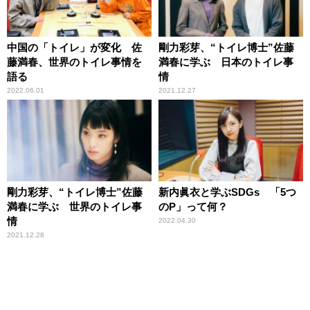
中国の「トイレ」が変化 佐
剛力彩芽、“トイレ博士”佐藤
藤満春、世界のトイレ事情を
満春に学ぶ 日本のトイレ事
語る
情
2022.06.01
2021.12.27
剛力彩芽、“トイレ博士”佐藤
新内眞衣と学ぶSDGs 「5つ
満春に学ぶ 世界のトイレ事
のP」って何？
情
2022.04.30
2021.12.28