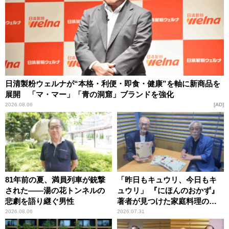
日清製粉ウェルナが“本格・利便・即食・健康”を軸に新商品を
展開 「マ・マー」「青の洞窟」ブランドを強化
2026.08.06
AD
81年前の夏、満員列車が銃撃
「昨日もキュウリ、今日もキ
された――湯の花トンネルの
ュウリ」 『にほんのおかず』
悲劇を語り継ぐ男性
著者が見つけた家庭料理の知
恵
2026.08.06
2026.07.31