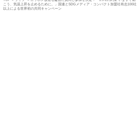
こう、気温上昇を止めるために。」国連とSDGメディア・コンパクト加盟社有志100社
以上による世界初の共同キャンペーン