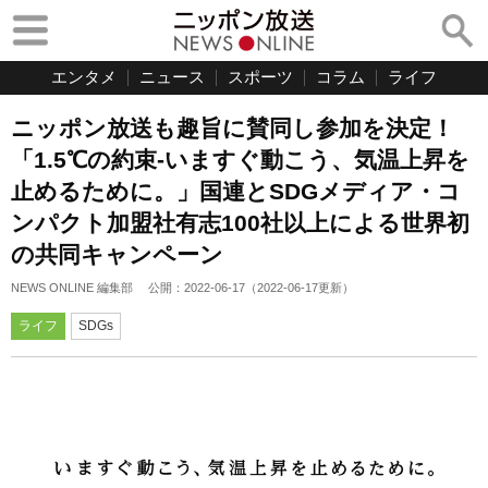
エンタメ
ニュース
スポーツ
コラム
ライフ
ニッポン放送も趣旨に賛同し参加を決定！
「1.5℃の約束-いますぐ動こう、気温上昇を
止めるために。」国連とSDGメディア・コ
ンパクト加盟社有志100社以上による世界初
の共同キャンペーン
NEWS ONLINE 編集部
公開：
2022-06-17
（
2022-06-17
更新）
ライフ
SDGs