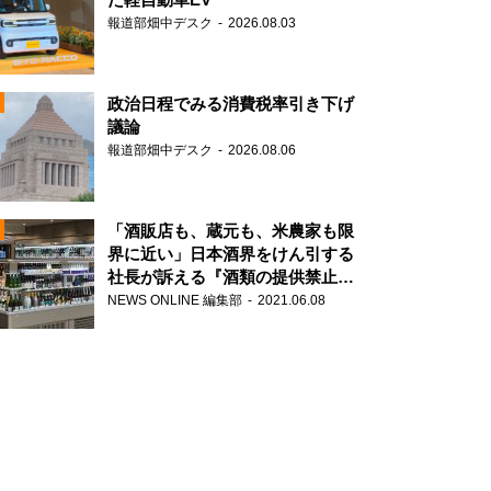
報道部畑中デスク
2026.08.03
政治日程でみる消費税率引き下げ
議論
報道部畑中デスク
2026.08.06
N
「酒販店も、蔵元も、米農家も限
界に近い」日本酒界をけん引する
社長が訴える『酒類の提供禁止』
N
策の大打撃
NEWS ONLINE 編集部
2021.06.08