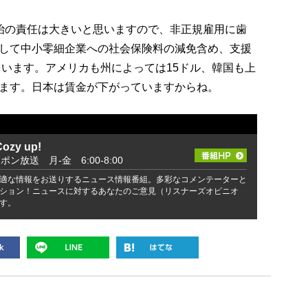
治の責任は大きいと思いますので、非正規雇用に歯
して中小零細企業への社会保険料の減免含め、支援
ています。アメリカも州によっては15ドル、韓国も上
ます。日本は賃金が下がっていますからね。
zy up!
ッポン放送 月-金 6:00-8:00
適な情報をお送りするニュース情報番組。多彩なコメンテーターと
ション！ニュースに対するあなたのご意見（リスナーズオピニオ
す。