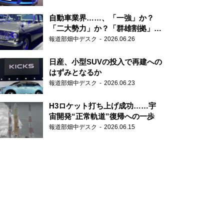
自動車業界……、「一強」か？
「二大勢力」か？「群雄割拠」
か？
報道部畑中デスク
2026.06.26
日産、小型SUVの投入で再建への
はずみとなるか
報道部畑中デスク
2026.06.23
H3ロケット打ち上げ成功……宇
宙開発“正常軌道”復帰への一歩
報道部畑中デスク
2026.06.15