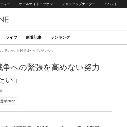
リティー
オールナイトニッポン
ショウアップナイター
イベント
ライフ
新着記事
ランキング
ない努力を、社民党はやっていきたい」
戦争への緊張を高めない努力
たい」
06
選挙2022