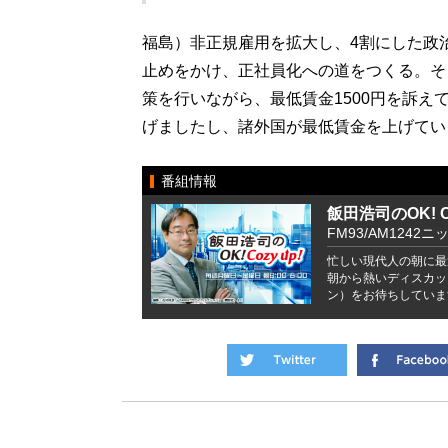
福島）非正規雇用を拡大し、4割にした政
止めをかけ、正社員化への道をつくる。そ
策を行いながら、最低賃金1500円を訴え
げましたし、諸外国が最低賃金を上げてい
番組情報
飯田浩司のOK! Co
FM93/AM1242ニ
忙しい現代人の朝に最
朝から熱いディスカッ
ン）をお待ちしていま