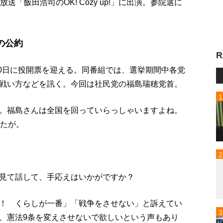
「飯田浩司のOK! Cozy up!」に出演。参院選に
の公約
R
10日に投開票を迎える。同番組では、選挙期間中各党
戦い方などを訊く。今回は社民党の福島瑞穂党首。
。福島さんは全国を回っていらっしゃいますよね。
したが。
見て話して、手応えはいかがですか？
！ くらしが一番」「戦争をさせない」と訴えてい
、憲法9条を変えさせないで欲しいという声もあり