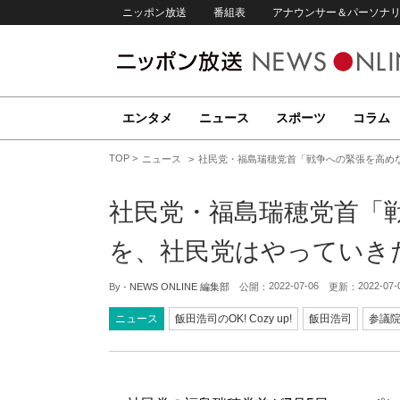
ニッポン放送
番組表
アナウンサー＆パーソナ
エンタメ
ニュース
スポーツ
コラム
TOP
ニュース
社民党・福島瑞穂党首「戦争への緊張を高め
社民党・福島瑞穂党首「
を、社民党はやっていき
2022-07-06
2022-07-
By -
NEWS ONLINE 編集部
公開：
更新：
ニュース
飯田浩司のOK! Cozy up!
飯田浩司
参議院