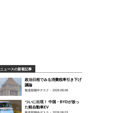
ニュースの新着記事
政治日程でみる消費税率引き下げ
議論
報道部畑中デスク
2026.08.06
ついに出現！ 中国・BYDが放っ
た軽自動車EV
報道部畑中デスク
2026.08.03