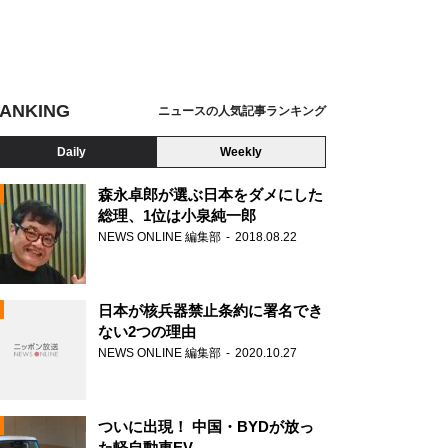
ANKING
ニュースの人気記事ランキング
Daily
Weekly
森永卓郎が選ぶ日本をダメにした
総理、1位は小泉純一郎
NEWS ONLINE 編集部
2018.08.22
N
日本が核兵器禁止条約に署名でき
ない2つの理由
NEWS ONLINE 編集部
2020.10.27
ついに出現！ 中国・BYDが放っ
た軽自動車EV