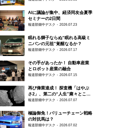
AIに議論が集中、経済同友会夏季
セミナーの2日間
報道部畑中デスク
2026.07.23
眠れる獅子ならぬ“眠れる高級ミ
ニバンの元祖”覚醒なるか？
報道部畑中デスク
2026.07.17
その手があったか！ 自動車産業
とロボット産業の融合
報道部畑中デスク
2026.07.15
再び偉業達成！ 探査機「はやぶ
さ2」、第二の“人生”粛々とこな
す
報道部畑中デスク
2026.07.07
極論御免！バリューチェーン戦略
の対抗馬は？
報道部畑中デスク
2026.07.02