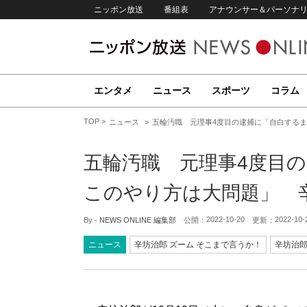
ニッポン放送
番組表
アナウンサー＆パーソナ
エンタメ
ニュース
スポーツ
コラム
TOP
ニュース
五輪汚職 元理事4度目の逮捕に「自白する
五輪汚職 元理事4度目
このやり方は大問題」 
2022-10-20
2022-10-
By -
NEWS ONLINE 編集部
公開：
更新：
ニュース
辛坊治郎 ズーム そこまで言うか！
辛坊治