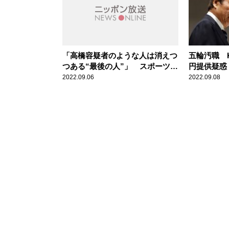
「高橋容疑者のような人は消えつ
五輪汚職 K
つある“最後の人”」 スポーツビ
円提供疑惑
ジネスと五輪汚職事件をスポーツ
ない」新潮
2022.09.06
2022.09.08
ライターが語る