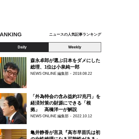
ANKING
ニュースの人気記事ランキング
Daily
Weekly
森永卓郎が選ぶ日本をダメにした
総理、1位は小泉純一郎
NEWS ONLINE 編集部
2018.08.22
N
「外為特会の含み益約37兆円」を
経済対策の財源にできる「根
拠」 高橋洋一が解説
NEWS ONLINE 編集部
2022.10.12
亀井静香が言及『高市早苗氏は初
の女性総理になる可能性がある』