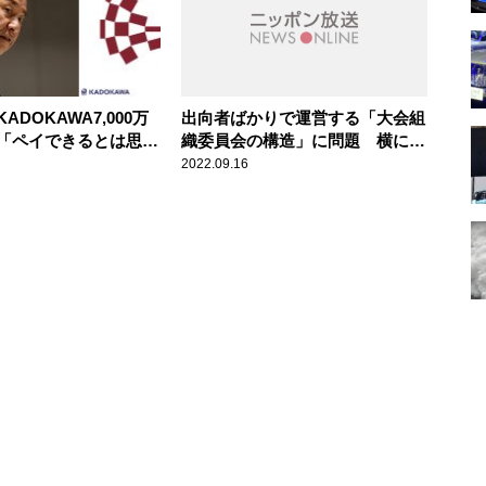
ADOKAWA7,000万
出向者ばかりで運営する「大会組
「ペイできるとは思え
織委員会の構造」に問題 横に広
社・中瀬ゆかりが持論
がる五輪汚職事件
2022.09.16