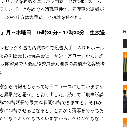
ソナリティを務めるニッポン放送『辛坊治郎 ズーム
ラリンピックをめぐる汚職事件で、元理事の逮捕が
、このやり方は大問題」と持論を述べた。
R
』月～木曜日 15時30分～17時30分 生放送
リンピックを巡る汚職事件で広告大手「ＡＤＫホール
るみを販売した玩具会社「サン・アロー」から計約
受託収賄容疑で大会組織委員会元理事の高橋治之容疑者
た。
察から情報をもらって毎日ニュースにしていますか
と異常だと思う」と切り出した。続けて「刑事訴訟
回の勾留延長で最大20日間勾留できますと。それが
察に勾留させるとなると、とにかく冤罪をでっちあ
たいなことができちゃいますから。それができない