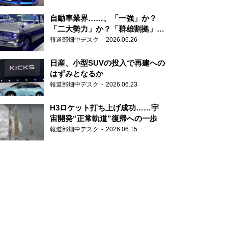
自動車業界……、「一強」か？
「二大勢力」か？「群雄割拠」
か？
報道部畑中デスク
2026.06.26
日産、小型SUVの投入で再建への
はずみとなるか
報道部畑中デスク
2026.06.23
H3ロケット打ち上げ成功……宇
宙開発“正常軌道”復帰への一歩
報道部畑中デスク
2026.06.15