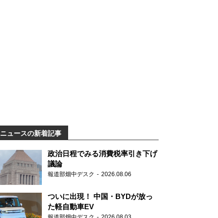
ニュースの新着記事
政治日程でみる消費税率引き下げ
議論
報道部畑中デスク
2026.08.06
ついに出現！ 中国・BYDが放っ
た軽自動車EV
報道部畑中デスク
2026.08.03