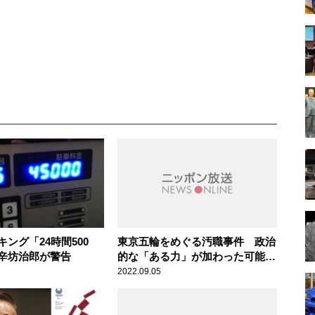
ング「24時間500
東京五輪をめぐる汚職事件 政治
辛坊治郎が警告
的な「ある力」が加わった可能性
も
2022.09.05