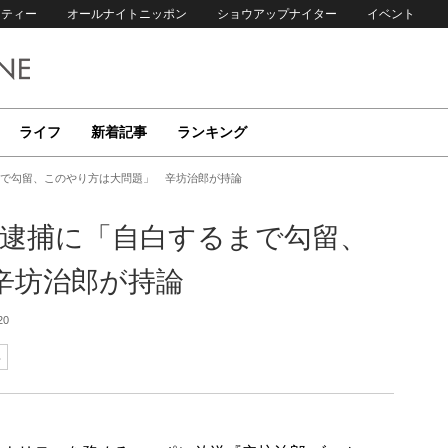
リティー
オールナイトニッポン
ショウアップナイター
イベント
ライフ
新着記事
ランキング
まで勾留、このやり方は大問題」 辛坊治郎が持論
の逮捕に「自白するまで勾留、
辛坊治郎が持論
20
郎