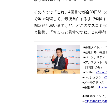
そのうえで「これ、4回目で都合80日間
で延々勾留して、最後自白するまで勾留す
問題だと思いますけど、どこのマスコミも
と指摘。「ちょっと異常ですね、この事態
■番組タイトル：
■放送日時：毎週 
■パーソナリティ
■アシスタント：
（木曜日のみ）
■Twitter：
@zoom
■ハッシュタグ：
#
■メールアドレス
■番組HP：
https:/
◆radikoタイム
⇒
https://radiko.j