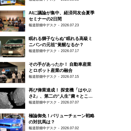
AIに議論が集中、経済同友会夏季
セミナーの2日間
報道部畑中デスク
2026.07.23
眠れる獅子ならぬ“眠れる高級ミ
ニバンの元祖”覚醒なるか？
報道部畑中デスク
2026.07.17
その手があったか！ 自動車産業
とロボット産業の融合
報道部畑中デスク
2026.07.15
再び偉業達成！ 探査機「はやぶ
さ2」、第二の“人生”粛々とこな
す
報道部畑中デスク
2026.07.07
極論御免！バリューチェーン戦略
の対抗馬は？
報道部畑中デスク
2026.07.02