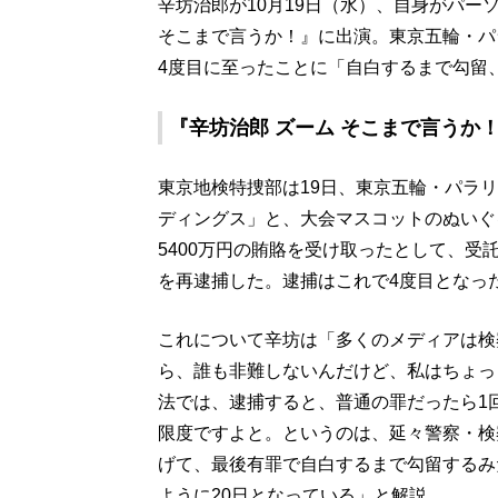
辛坊治郎が10月19日（水）、自身がパー
そこまで言うか！』に出演。東京五輪・パ
4度目に至ったことに「自白するまで勾留
『辛坊治郎 ズーム そこまで言うか！
東京地検特捜部は19日、東京五輪・パラ
ディングス」と、大会マスコットのぬいぐ
5400万円の賄賂を受け取ったとして、
を再逮捕した。逮捕はこれで4度目となっ
これについて辛坊は「多くのメディアは検
ら、誰も非難しないんだけど、私はちょっ
法では、逮捕すると、普通の罪だったら1
限度ですよと。というのは、延々警察・検
げて、最後有罪で自白するまで勾留するみ
ように20日となっている」と解説。