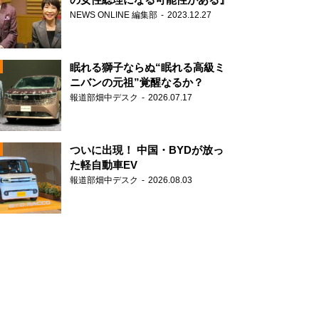
NEWS ONLINE 編集部
2023.12.27
眠れる獅子ならぬ“眠れる高級ミ
ニバンの元祖”覚醒なるか？
報道部畑中デスク
2026.07.17
N
ついに出現！ 中国・BYDが放っ
た軽自動車EV
報道部畑中デスク
2026.08.03
N