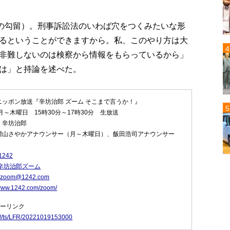
（の勾留）。刑事訴訟法のいわば穴をつくみたいな形
るということができますから。私、このやり方は大
非難しないのは検察から情報をもらっているから」
は」と持論を述べた。
ニッポン放送『辛坊治郎 ズーム そこまで言うか！』
月～木曜日 15時30分～17時30分 生放送
：辛坊治郎
増山さやかアナウンサー（月～木曜日）、飯田浩司アナウンサー
1242
辛坊治郎ズーム
：
zoom@1242.com
/www.1242.com/zoom/
フリーリンク
p/#!/ts/LFR/20221019153000