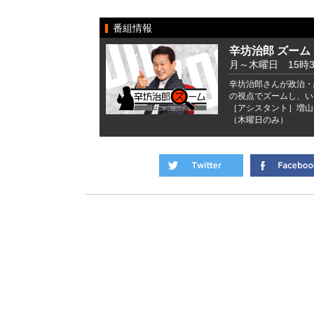
番組情報
辛坊治郎 ズーム
月～木曜日 15時
辛坊治郎さんが政治・
の視点でズームし、い
［アシスタント］増山
（木曜日のみ）