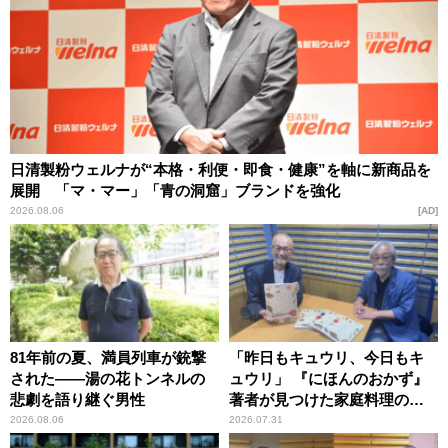
日清製粉ウェルナが“本格・利便・即食・健康”を軸に新商品を
展開 「マ・マー」「青の洞窟」ブランドを強化
2026.08.06
AD
81年前の夏、満員列車が銃撃
「昨日もキュウリ、今日もキ
された――湯の花トンネルの
ュウリ」 『にほんのおかず』
悲劇を語り継ぐ男性
著者が見つけた家庭料理の知
恵
2026.08.06
2026.07.31