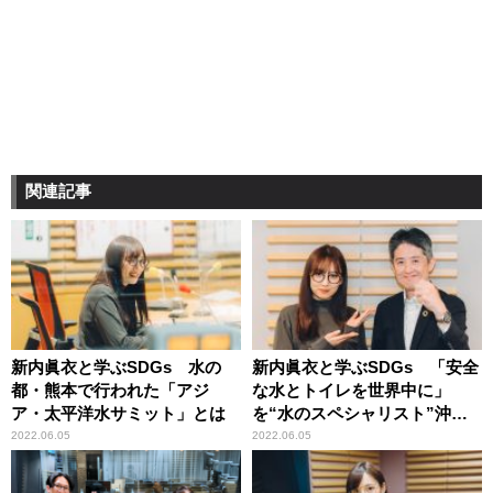
関連記事
新内眞衣と学ぶSDGs 水の
新内眞衣と学ぶSDGs 「安全
都・熊本で行われた「アジ
な水とトイレを世界中に」
ア・太平洋水サミット」とは
を“水のスペシャリスト”沖大
幹教授と深掘り
2022.06.05
2022.06.05