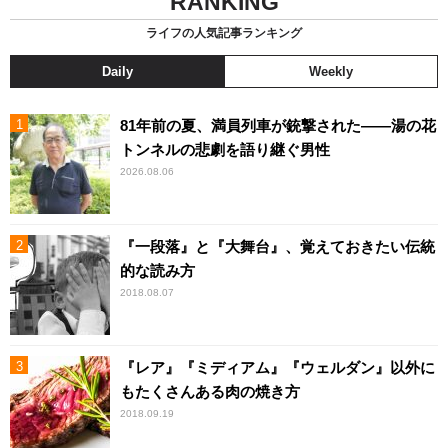
RANKING
ライフの人気記事ランキング
Daily
Weekly
81年前の夏、満員列車が銃撃された――湯の花
トンネルの悲劇を語り継ぐ男性
2026.08.06
『一段落』と『大舞台』、覚えておきたい伝統
的な読み方
2018.08.07
『レア』『ミディアム』『ウェルダン』以外に
もたくさんある肉の焼き方
2018.09.19