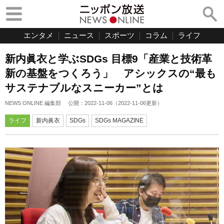
エンタメ
ニュース
スポーツ
コラム
ライフ
新内眞衣と学ぶSDGs 目標9「産業と技術革
新の基盤をつくろう」 アシックスの“最も
サステナブルなスニーカー”とは
NEWS ONLINE 編集部
公開：
2022-11-06
（
2022-11-06
更新）
ライフ
新内眞衣
SDGs
SDGs MAGAZINE