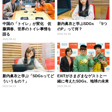
中国の「トイレ」が変化 佐
新内眞衣と学ぶSDGs 「5つ
藤満春、世界のトイレ事情を
のP」って何？
語る
2022.04.30
2022.06.01
新内眞衣と学ぶ「SDGsってど
EXITがさまざまなゲストと一
ういうもの？」
緒に考えたSDGs、地球の未来
2022.04.23
2022.09.24