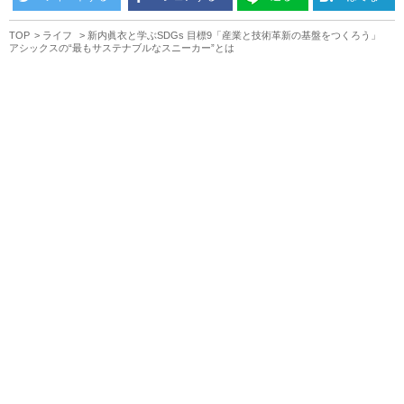
TOP
ライフ
新内眞衣と学ぶSDGs 目標9「産業と技術革新の基盤をつくろう」
アシックスの“最もサステナブルなスニーカー”とは