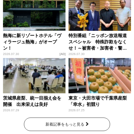
熱海に新リゾートホテル「ヴ
特別番組「ニッポン放送報道
ィラージュ熱海」がオープ
スペシャル 特殊詐欺をなく
ン！
せ！～被害者・加害者・警視
庁が語るトクリュウの実態
2026.07.30
AD
2026.07.30
～」放送
茨城県産梨、統一目揃え会を
東京・大田市場で千葉県産梨
開催 出来栄えは良好
「幸水」初競り
2026.07.29
2026.07.25
新着記事をもっと見る