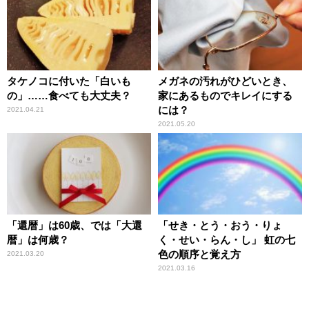
タケノコに付いた「白いも
メガネの汚れがひどいとき、
の」……食べても大丈夫？
家にあるものでキレイにする
には？
2021.04.21
2021.05.20
「還暦」は60歳、では「大還
「せき・とう・おう・りょ
暦」は何歳？
く・せい・らん・し」 虹の七
色の順序と覚え方
2021.03.20
2021.03.16