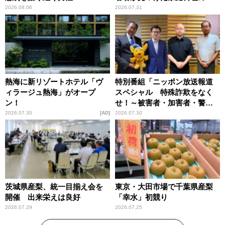
恵
2026.08.06
2026.07.31
熱海に新リゾートホテル「ヴ
特別番組「ニッポン放送報道
ィラージュ熱海」がオープ
スペシャル 特殊詐欺をなく
ン！
せ！～被害者・加害者・警視
庁が語るトクリュウの実態
2026.07.30
AD
2026.07.30
～」放送
茨城県産梨、統一目揃え会を
東京・大田市場で千葉県産梨
開催 出来栄えは良好
「幸水」初競り
2026.07.29
2026.07.25