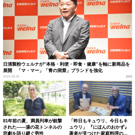
日清製粉ウェルナが“本格・利便・即食・健康”を軸に新商品を
展開 「マ・マー」「青の洞窟」ブランドを強化
2026.08.06
AD
81年前の夏、満員列車が銃撃
「昨日もキュウリ、今日もキ
された――湯の花トンネルの
ュウリ」 『にほんのおかず』
悲劇を語り継ぐ男性
著者が見つけた家庭料理の知