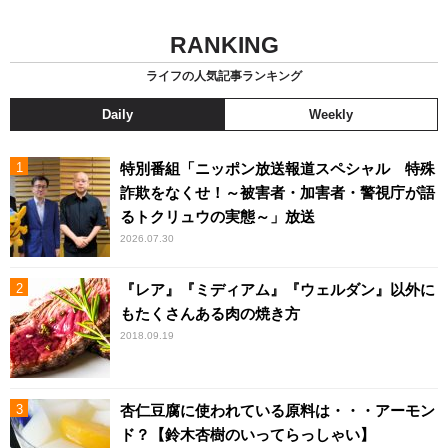
RANKING
ライフの人気記事ランキング
Daily
Weekly
特別番組「ニッポン放送報道スペシャル 特殊
詐欺をなくせ！～被害者・加害者・警視庁が語
るトクリュウの実態～」放送
2026.07.30
『レア』『ミディアム』『ウェルダン』以外に
もたくさんある肉の焼き方
2018.09.19
杏仁豆腐に使われている原料は・・・アーモン
ド？【鈴木杏樹のいってらっしゃい】