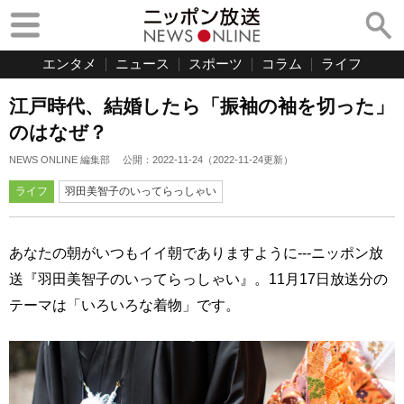
エンタメ
ニュース
スポーツ
コラム
ライフ
江戸時代、結婚したら「振袖の袖を切った」
のはなぜ？
NEWS ONLINE 編集部
公開：
2022-11-24
（
2022-11-24
更新）
ライフ
羽田美智子のいってらっしゃい
あなたの朝がいつもイイ朝でありますように---ニッポン放
送『羽田美智子のいってらっしゃい』。11月17日放送分の
テーマは「いろいろな着物」です。